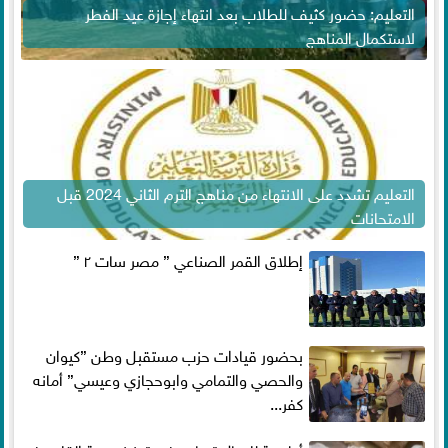
التعليم: حضور كثيف للطلاب بعد انتهاء إجازة عيد الفطر
لاستكمال المناهج
التعليم تشدد على الانتهاء من مناهج الترم الثاني 2024 قبل
الامتحانات
إطلاق القمر الصناعي ” مصر سات ٢ ”
بحضور قيادات حزب مستقبل وطن ”كيوان
والحصي والتمامي وابوحجازي وعيسي” أمانه
كفر...