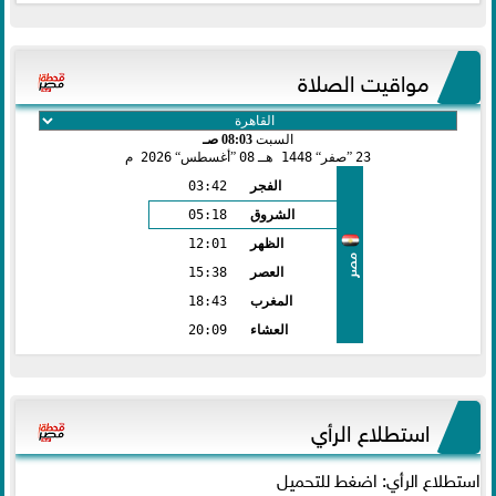
مواقيت الصلاة
السبت
08:03 صـ
23
صفر
1448 هـ
08
أغسطس
2026 م
الفجر
03:42
الشروق
05:18
الظهر
12:01
مصر
العصر
15:38
المغرب
18:43
العشاء
20:09
استطلاع الرأي
استطلاع الرأي: اضغط للتحميل