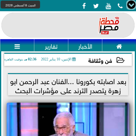




السبت 8 أغسطس 2026

الأخبار
تقارير

فن وثقافة
الإثنين، 10 يناير 2022
02:36 مـ
بتوقيت القاهرة
2022-01-10 14:36:06
بعد اصابته بكورونا ...الفنان عبد الرحمن ابو
زهرة يتصدر الترند على مؤشرات البحث