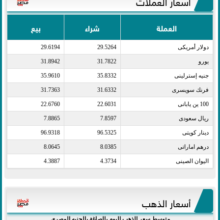
أسعار العملات
العملة
شراء
بيع
دولار أمريكى​
29.5264
29.6194
يورو​
31.7822
31.8942
جنيه إسترلينى​
35.8332
35.9610
فرنك سويسرى​
31.6332
31.7363
100 ين يابانى​
22.6031
22.6760
ريال سعودى​
7.8597
7.8865
دينار كويتى​
96.5325
96.9318
درهم اماراتى​
8.0385
8.0645
اليوان الصينى​
4.3734
4.3887
أسعار الذهب
متوسط سعر الذهب اليوم بالصاغة بالجنيه المصري