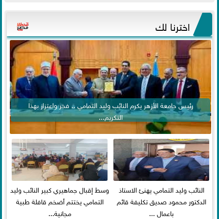
اخترنا لك
رئيس جامعة الأزهر يكرم النائب وليد التمامي .. فخر واعتزاز بهذا
التكريم...
النائب وليد التمامي يهنئ الاستاذ
وسط إقبال جماهيري كبير النائب وليد
الدكتور محمود صديق تكليفة قائم
التمامي يختتم أضخم قافلة طبية
باعمال ...
مجانية...