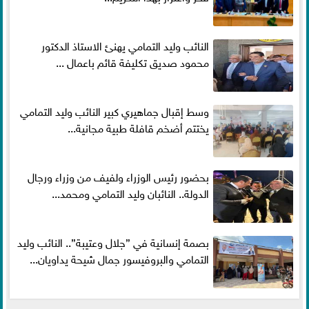
النائب وليد التمامي يهنئ الاستاذ الدكتور
محمود صديق تكليفة قائم باعمال ...
وسط إقبال جماهيري كبير النائب وليد التمامي
يختتم أضخم قافلة طبية مجانية...
بحضور رئيس الوزراء ولفيف من وزراء ورجال
الدولة.. النائبان وليد التمامي ومحمد...
بصمة إنسانية في ”جلال وعتيبة”.. النائب وليد
التمامي والبروفيسور جمال شيحة يداويان...