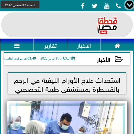




الجمعة 7 أغسطس 2026

الأخبار
تقارير

الأخبار
الثلاثاء، 18 يناير 2022
03:49 مـ
بتوقيت القاهرة
2022-01-18 15:49:56
استحداث علاج الأورام الليفية في الرحم
بالقسطرة بمستشفى طيبة التخصصي