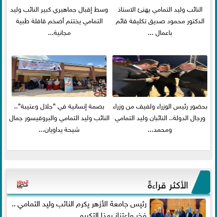
النائب وليد التمامي يهنئ الاستاذ
وسط إقبال جماهيري كبير النائب وليد
الدكتور محمود صديق تكليفة قائم
التمامي يختتم أضخم قافلة طبية
باعمال ...
مجانية...
بحضور رئيس الوزراء ولفيف من وزراء
بصمة إنسانية في ”جلال وعتيبة”..
ورجال الدولة.. النائبان وليد التمامي
النائب وليد التمامي والبروفيسور جمال
ومحمد...
شيحة يداويان...
الأكثر قراءةً
رئيس جامعة الأزهر يكرم النائب وليد التمامي ..
فخر واعتزاز بهذا التكريم...