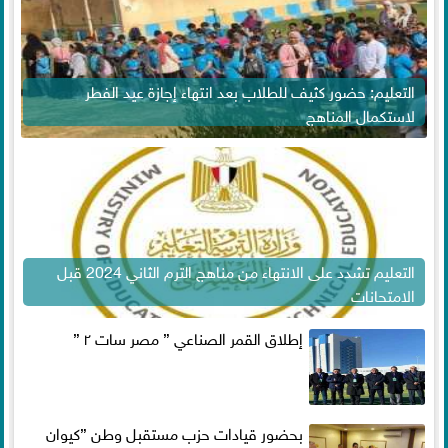
التعليم: حضور كثيف للطلاب بعد انتهاء إجازة عيد الفطر
لاستكمال المناهج
التعليم تشدد على الانتهاء من مناهج الترم الثاني 2024 قبل
الامتحانات
إطلاق القمر الصناعي ” مصر سات ٢ ”
بحضور قيادات حزب مستقبل وطن ”كيوان