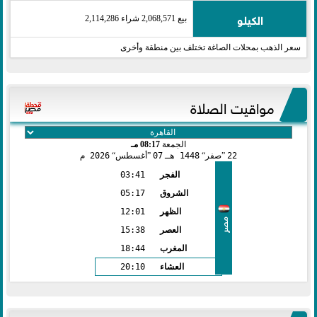
الكيلو
بيع 2,068,571 شراء 2,114,286
سعر الذهب بمحلات الصاغة تختلف بين منطقة وأخرى
مواقيت الصلاة
الجمعة
08:17 مـ
22
صفر
1448 هـ
07
أغسطس
2026 م
الفجر
03:41
الشروق
05:17
الظهر
12:01
مصر
العصر
15:38
المغرب
18:44
العشاء
20:10