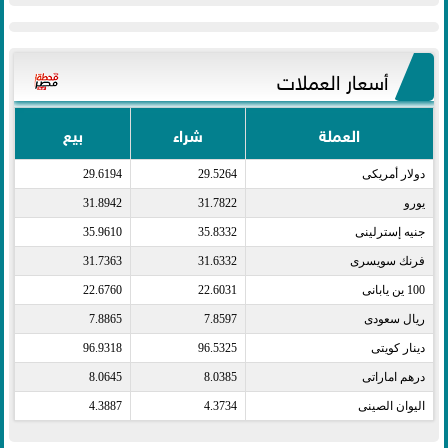
أسعار العملات
العملة
شراء
بيع
دولار أمريكى​
29.5264
29.6194
يورو​
31.7822
31.8942
جنيه إسترلينى​
35.8332
35.9610
فرنك سويسرى​
31.6332
31.7363
100 ين يابانى​
22.6031
22.6760
ريال سعودى​
7.8597
7.8865
دينار كويتى​
96.5325
96.9318
درهم اماراتى​
8.0385
8.0645
اليوان الصينى​
4.3734
4.3887