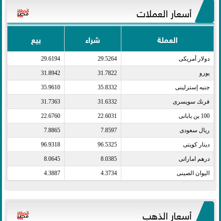
أسعار العملات
العملة
شراء
بيع
دولار أمريكى​
29.5264
29.6194
يورو​
31.7822
31.8942
جنيه إسترلينى​
35.8332
35.9610
فرنك سويسرى​
31.6332
31.7363
100 ين يابانى​
22.6031
22.6760
ريال سعودى​
7.8597
7.8865
دينار كويتى​
96.5325
96.9318
درهم اماراتى​
8.0385
8.0645
اليوان الصينى​
4.3734
4.3887
أسعار الذهب