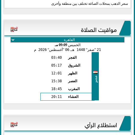
سعر الذهب بمحلات الصاغة تختلف بين منطقة وأخرى
مواقيت الصلاة
الخميس
09:09 مـ
21
صفر
1448 هـ
06
أغسطس
2026 م
الفجر
03:40
الشروق
05:17
الظهر
12:01
مصر
العصر
15:38
المغرب
18:45
العشاء
20:11
استطلاع الرأي