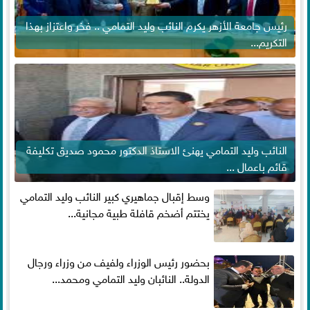
رئيس جامعة الأزهر يكرم النائب وليد التمامي .. فخر واعتزاز بهذا
التكريم...
النائب وليد التمامي يهنئ الاستاذ الدكتور محمود صديق تكليفة
قائم باعمال ...
وسط إقبال جماهيري كبير النائب وليد التمامي
يختتم أضخم قافلة طبية مجانية...
بحضور رئيس الوزراء ولفيف من وزراء ورجال
الدولة.. النائبان وليد التمامي ومحمد...