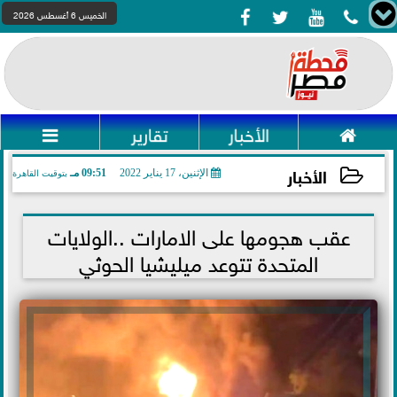




الخميس 6 أغسطس 2026

الأخبار
تقارير

الأخبار
الإثنين، 17 يناير 2022
09:51 مـ
بتوقيت القاهرة
2022-01-17 21:51:21
عقب هجومها على الامارات ..الولايات
المتحدة تتوعد ميليشيا الحوثي