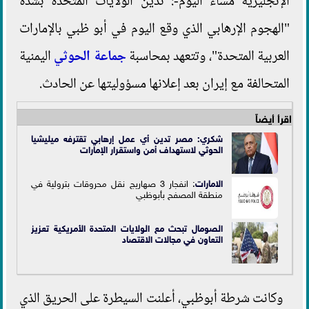
الإنجليزية مساء اليوم-: تدين الولايات المتحدة بشدة
"الهجوم الإرهابي الذي وقع اليوم في أبو ظبي بالإمارات
العربية المتحدة"، وتتعهد بمحاسبة
جماعة الحوثي
اليمنية
المتحالفة مع إيران بعد إعلانها مسؤوليتها عن الحادث.
اقرأ أيضاً
شكري: مصر تدين أي عمل إرهابي تقترفه ميليشيا
الحوثي لاستهداف أمن واستقرار الإمارات
الامارات
: انفجار 3 صهاريج نقل محروقات بترولية في
منطقة المصفح بأبوظبي
الصومال تبحث مع الولايات المتحدة الأمريكية تعزيز
التعاون في مجالات الاقتصاد
وكانت شرطة أبوظبي، أعلنت السيطرة على الحريق الذي