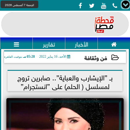




الجمعة 7 أغسطس 2026

الأخبار
تقارير

فن وثقافة
الأحد، 16 يناير 2022
05:28 مـ
بتوقيت القاهرة
2022-01-16 17:28:43
بـ ”الإيشارب والعباية”.. صابرين تروج
لمسلسل ( الحلم) على ”انستجرام”