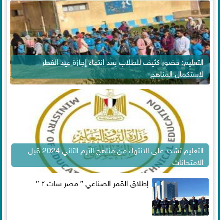
التعليم: حضور كثيف للطلاب بعد انتهاء إجازة عيد الفطر
لاستكمال المناهج
التعليم تشدد على الانتهاء من مناهج الترم الثاني 2024 قبل
الامتحانات
إطلاق القمر الصناعي ” مصر سات ٢ ”