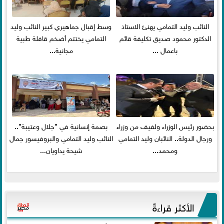
النائب وليد التمامي يهنئ الاستاذ
وسط إقبال جماهيري كبير النائب وليد
الدكتور محمود صديق تكليفة قائم
التمامي يختتم أضخم قافلة طبية
باعمال ...
مجانية...
بحضور رئيس الوزراء ولفيف من وزراء
بصمة إنسانية في ”جلال وعتيبة”..
ورجال الدولة.. النائبان وليد التمامي
النائب وليد التمامي والبروفيسور جمال
ومحمد...
شيحة يداويان...
الأكثر قراءةً