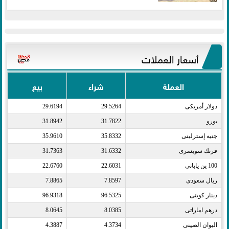
أسعار العملات
العملة
شراء
بيع
دولار أمريكى​
29.5264
29.6194
يورو​
31.7822
31.8942
جنيه إسترلينى​
35.8332
35.9610
فرنك سويسرى​
31.6332
31.7363
100 ين يابانى​
22.6031
22.6760
ريال سعودى​
7.8597
7.8865
دينار كويتى​
96.5325
96.9318
درهم اماراتى​
8.0385
8.0645
اليوان الصينى​
4.3734
4.3887