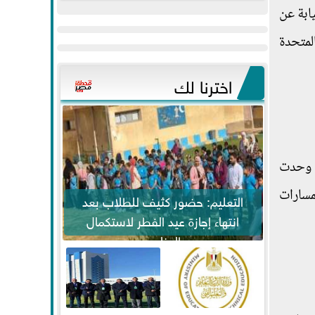
عيد
مواكبة خطوات
ابة عن
الفطر..ويحتشدون
الرئيس السيسي...
لمتحدة
وسط آلاف...
اخترنا لك
ي وحدت
مسارات
التعليم: حضور كثيف للطلاب بعد
انتهاء إجازة عيد الفطر لاستكمال
المناهج