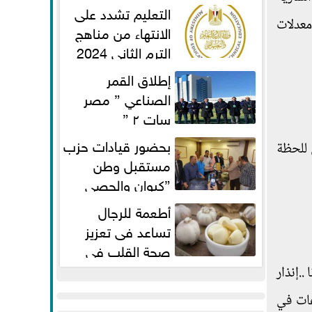
الفطر لاستكمال المناهج
التعليم تشدد على
معدلات
الانتهاء من مناهج
الترم الثاني 2024
قبل الامتحانات
إطلاق القمر
الصناعي ” مصر
سات ٢ ”
بحضور قيادات حزب
 للحظة
مستقبل وطن
”كيوان والحصي
والتمامي وابوحجازي وعيسي” أمانه
أطعمة للرجال
كفر...
تساعد فى تعزيز
صحة القلب فى
سن الأربعين
.إنذار
عات في