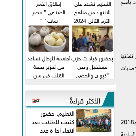
د باسم
التعليم تشدد على
إطلاق القمر
الانتهاء من مناهج
الصناعي ” مصر
الترم الثاني 2024
سات ٢ ”
قبل الامتحانات
نفذتها
بحضور قيادات حزب
أطعمة للرجال تساعد
مستقبل وطن
فى تعزيز صحة
إصابات
”كيوان والحصي
القلب فى سن
والتمامي وابوحجازي
الأربعين
وعيسي” أمانه كفر...
الأكثر قراءةً
التعليم: حضور
كثيف للطلاب بعد
كما استعرض الرئيس جهود مصر لمجابهة فيروس كورونا، منوها بالمبادرات التي نفذتها مصر خلال الأعوام 2017 و2018
انتهاء إجازة عيد
لسارية