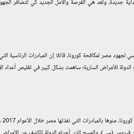
داية جديدة، وتعد هي الفرصة والأمل الجديد كي تتضافر الجهو
لجهود مصر لمكافحة كورونا، قائلا إن المبادرات الرئاسية التي 
لدولة للأمراض السارية؛ ساهمت بشكل كبير في تقليص أعداد ال
ف عن فيروس (سي)، والمسح الذي أجرته الدولة للكشف عن الأمراض ا