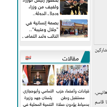
ولفيف من وزراء
ورجال الدولة..
النائبان وليد التمامي ومحمد...
بصمة إنسانية في
”جلال وعتيبة”..
النائب وليد التمامي
والبروفيسور جمال شيحة يداويان...
شاركين
مقالات
قيادات وأعضاء حزب
التمامي وأبوحجازي
هانيس،
مستقبل وطن
يثمنان جهد وزيرة
ا قاسم
بدمياط يؤدون صلاة
التنمية المحلية في