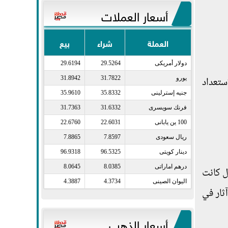
أسعار العملات
العملة
شراء
بيع
دولار أمريكى​
29.5264
29.6194
صل والاستعداد
يورو​
31.7822
31.8942
جنيه إسترلينى​
35.8332
35.9610
فرنك سويسرى​
31.6332
31.7363
100 ين يابانى​
22.6031
22.6760
ريال سعودى​
7.8597
7.8865
دينار كويتى​
96.5325
96.9318
درهم اماراتى​
8.0385
8.0645
ل كانت
اليوان الصينى​
4.3734
4.3887
ثار في
أسعار الذهب