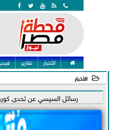






الأخبار
تقارير
فيديو
الأخبار
2022-01-10 17:31:18
رسائل السيسي عن تحدى كورونا.