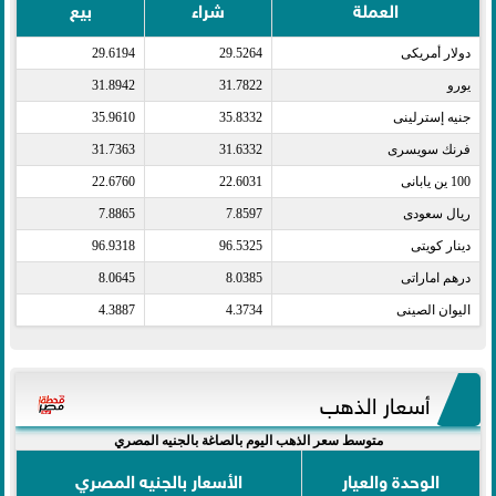
العملة
شراء
بيع
دولار أمريكى​
29.5264
29.6194
يورو​
31.7822
31.8942
جنيه إسترلينى​
35.8332
35.9610
فرنك سويسرى​
31.6332
31.7363
100 ين يابانى​
22.6031
22.6760
ريال سعودى​
7.8597
7.8865
دينار كويتى​
96.5325
96.9318
درهم اماراتى​
8.0385
8.0645
اليوان الصينى​
4.3734
4.3887
أسعار الذهب
متوسط سعر الذهب اليوم بالصاغة بالجنيه المصري
الوحدة والعيار
الأسعار بالجنيه المصري