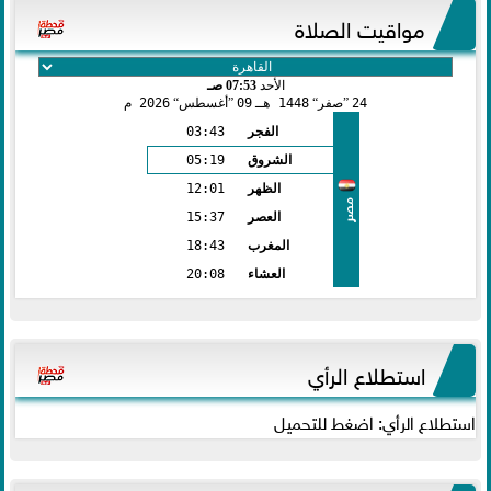
مواقيت الصلاة
الأحد
07:53 صـ
24
صفر
1448 هـ
09
أغسطس
2026 م
الفجر
03:43
الشروق
05:19
الظهر
12:01
مصر
العصر
15:37
المغرب
18:43
العشاء
20:08
استطلاع الرأي
استطلاع الرأي: اضغط للتحميل