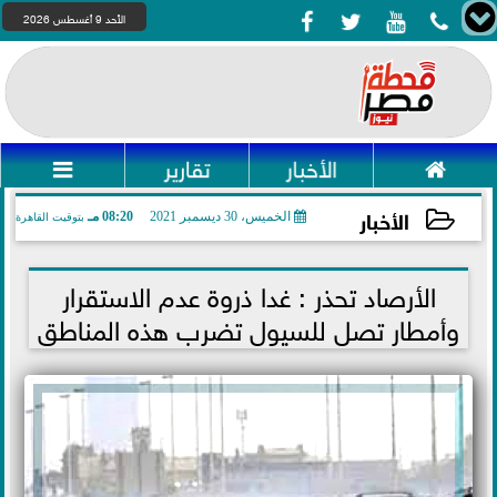




الأحد 9 أغسطس 2026

الأخبار
تقارير

الأخبار
الخميس، 30 ديسمبر 2021
08:20 مـ
بتوقيت القاهرة
2021-12-30 20:20:21
الأرصاد تحذر : غدا ذروة عدم الاستقرار
وأمطار تصل للسيول تضرب هذه المناطق