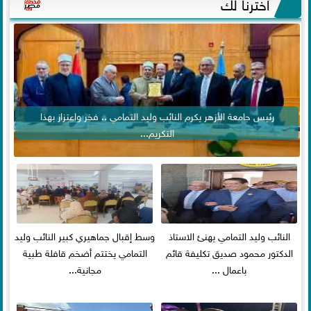
اخترنا لك
رئيس جامعة الأزهر يكرم النائب وليد التمامي .. فخر واعتزاز بهذا
التكريم...
النائب وليد التمامي يهنئ الاستاذ
وسط إقبال جماهيري كبير النائب وليد
الدكتور محمود صديق تكليفة قائم
التمامي يختتم أضخم قافلة طبية
باعمال ...
مجانية...