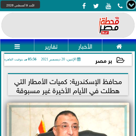




الأحد 9 أغسطس 2026

الأخبار
تقارير

بر مصر
الإثنين، 20 ديسمبر 2021
05:56 مـ
بتوقيت القاهرة
2021-12-20 17:56:50
محافظ الإسكندرية: كميات الأمطار التي
هطلت في الأيام الأخيرة غير مسبوقة