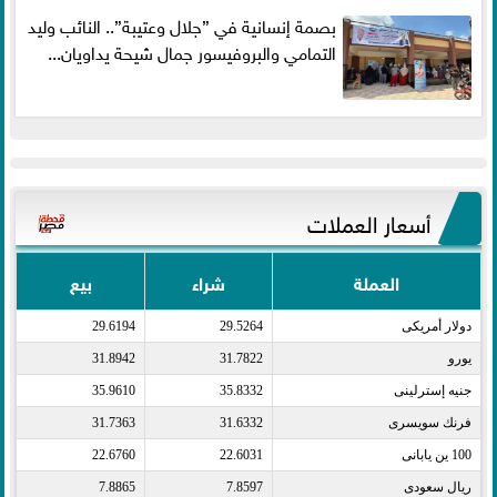
بصمة إنسانية في ”جلال وعتيبة”.. النائب وليد
التمامي والبروفيسور جمال شيحة يداويان...
أسعار العملات
العملة
شراء
بيع
دولار أمريكى​
29.5264
29.6194
يورو​
31.7822
31.8942
جنيه إسترلينى​
35.8332
35.9610
فرنك سويسرى​
31.6332
31.7363
100 ين يابانى​
22.6031
22.6760
ريال سعودى​
7.8597
7.8865