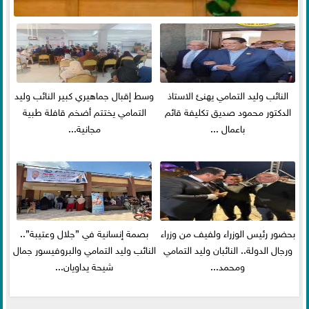
النائب وليد التمامي يهنئ الاستاذ
وسط إقبال جماهيري كبير النائب وليد
الدكتور محمود صديق تكليفة قائم
التمامي يختتم أضخم قافلة طبية
باعمال ...
مجانية...
بحضور رئيس الوزراء ولفيف من وزراء
بصمة إنسانية في ”جلال وعتيبة”..
ورجال الدولة.. النائبان وليد التمامي
النائب وليد التمامي والبروفيسور جمال
ومحمد...
شيحة يداويان...