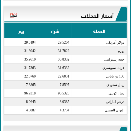
أسعار العملات
العملة
شراء
بيع
دولار أمريكى​
29.5264
29.6194
يورو​
31.7822
31.8942
جنيه إسترلينى​
35.8332
35.9610
فرنك سويسرى​
31.6332
31.7363
100 ين يابانى​
22.6031
22.6760
ريال سعودى​
7.8597
7.8865
دينار كويتى​
96.5325
96.9318
درهم اماراتى​
8.0385
8.0645
اليوان الصينى​
4.3734
4.3887