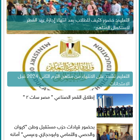
التعليم: حضور كثيف للطلاب بعد انتهاء إجازة عيد الفطر
لاستكمال المناهج
التعليم تشدد على الانتهاء من مناهج الترم الثاني 2024 قبل
الامتحانات
إطلاق القمر الصناعي ” مصر سات ٢ ”
بحضور قيادات حزب مستقبل وطن ”كيوان
والحصي والتمامي وابوحجازي وعيسي” أمانه