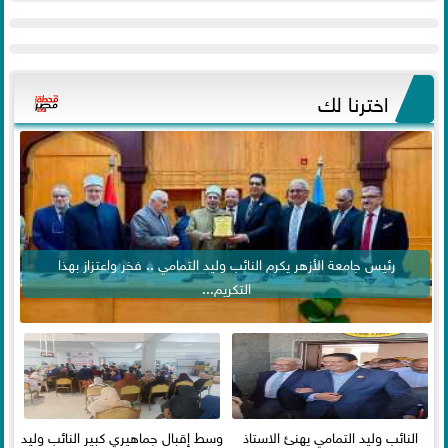
اخترنا لك
رئيس جامعة الأزهر يكرم النائب وليد التمامي .. فخر واعتزاز بهذا
التكريم...
النائب وليد التمامي يهنئ الاستاذ
وسط إقبال جماهيري كبير النائب وليد