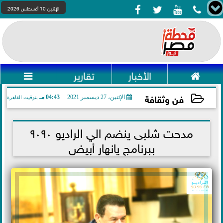




الإثنين 10 أغسطس 2026

الأخبار
تقارير

فن وثقافة
الإثنين، 27 ديسمبر 2021
04:43 مـ
بتوقيت القاهرة
2021-12-27 16:43:53
مدحت شلبى ينضم الي الراديو ٩٠٩٠
ببرنامج يانهار أبيض