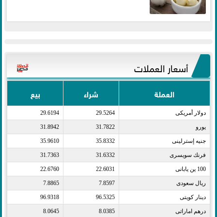
أسعار العملات
العملة
شراء
بيع
دولار أمريكى​
29.5264
29.6194
يورو​
31.7822
31.8942
جنيه إسترلينى​
35.8332
35.9610
فرنك سويسرى​
31.6332
31.7363
100 ين يابانى​
22.6031
22.6760
ريال سعودى​
7.8597
7.8865
دينار كويتى​
96.5325
96.9318
درهم اماراتى​
8.0385
8.0645