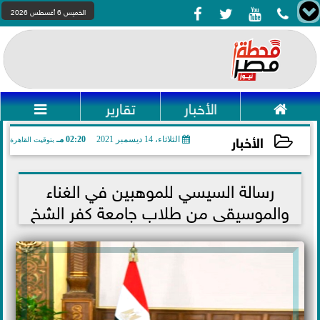




الخميس 6 أغسطس 2026

الأخبار
تقارير

الأخبار
الثلاثاء، 14 ديسمبر 2021
02:20 مـ
بتوقيت القاهرة
2021-12-14 14:20:59
رسالة السيسي للموهبين في الغناء
والموسيقى من طلاب جامعة كفر الشخ