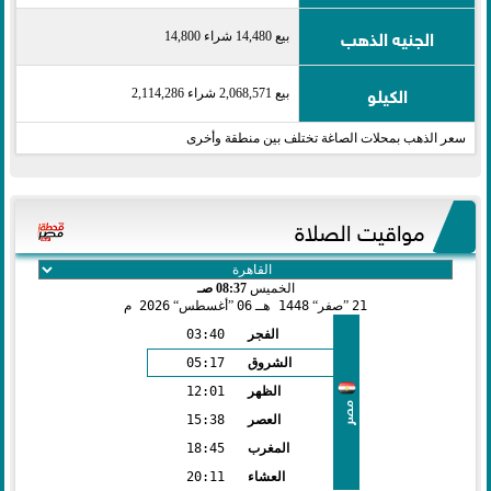
الجنيه الذهب
بيع 14,480 شراء 14,800
الكيلو
بيع 2,068,571 شراء 2,114,286
سعر الذهب بمحلات الصاغة تختلف بين منطقة وأخرى
مواقيت الصلاة
الخميس
08:37 صـ
21
صفر
1448 هـ
06
أغسطس
2026 م
الفجر
03:40
الشروق
05:17
الظهر
12:01
مصر
العصر
15:38
المغرب
18:45
العشاء
20:11