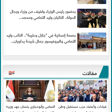
بحضور رئيس الوزراء ولفيف من وزراء ورجال
الدولة.. النائبان وليد التمامي ومحمد...
بصمة إنسانية في ”جلال وعتيبة”.. النائب وليد
التمامي والبروفيسور جمال شيحة يداويان...
مقالات
قيادات وأعضاء حزب مستقبل وطن
التمامي وأبوحجازي يثمنان جهد وزيرة
بدمياط يؤدون صلاة عيد
التنمية المحلية في مواكبة خطوات