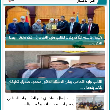
رئيس جامعة الأزهر يكرم النائب وليد التمامي .. فخر واعتزاز بهذا
التكريم...
النائب وليد التمامي يهنئ الاستاذ الدكتور محمود صديق تكليفة
قائم باعمال ...
وسط إقبال جماهيري كبير النائب وليد التمامي
يختتم أضخم قافلة طبية مجانية...