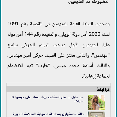
المضبوطة مع المتهمين.
ووجهت النيابة العامة للمتهمين فى القضية رقم 1091
لسنة 2020 أمن دولة الويلى، والمقيدة رقم 144 أمن دولة
عليا، للمتهمين الأول مدحت البيك، الحركى سامح
"مهندس"، والثانى معتز على السيد، حركى أمير مهندس،
والثالث أسامة محمد عيسى، "هارب" تهم الانضمام
لجماعة إرهابية.
اقرأ أيضاً
بعد قليل .. نظر استئناف ريناد عماد على حبسها 3
سنوات
إحالة 5 مسئولين بمحافظة الدقهلية للمحاكمة التأديبية