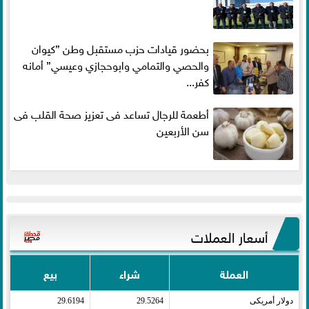
بحضور قيادات حزب مستقبل وطن ”كيوان
والحصي والتمامي وابوحجازي وعيسي” أمانه
كفر...
أطعمة للرجال تساعد فى تعزيز صحة القلب فى
سن الأربعين
أسعار العملات
العملة
شراء
بيع
دولار أمريكى​
29.5264
29.6194