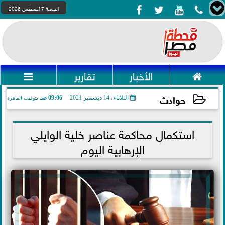




الجمعة 7 أغسطس 2026

الأخبار
تقارير

حوادث
الثلاثاء، 14 ديسمبر 2021
09:06 صـ
بتوقيت القاهرة
2021-12-14 09:06:15
استكمال محاكمة عناصر خلية الوايلي
الإرهابية اليوم