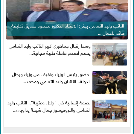
النائب وليد التمامي يهنئ الاستاذ الدكتور محمود صديق تكليفة
قائم باعمال ...
وسط إقبال جماهيري كبير النائب وليد التمامي
يختتم أضخم قافلة طبية مجانية...
بحضور رئيس الوزراء ولفيف من وزراء ورجال
الدولة.. النائبان وليد التمامي ومحمد...
بصمة إنسانية في ”جلال وعتيبة”.. النائب وليد
التمامي والبروفيسور جمال شيحة يداويان...