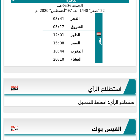
الجمعة
06:36 صـ
22
صفر
1448 هـ
07
أغسطس
2026 م
الفجر
03:41
الشروق
05:17
الظهر
12:01
مصر
العصر
15:38
المغرب
18:44
العشاء
20:10
استطلاع الرأي
استطلاع الرأي: اضغط للتحميل
الفيس بوك