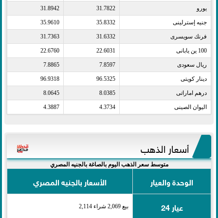
يورو​
31.7822
31.8942
جنيه إسترلينى​
35.8332
35.9610
فرنك سويسرى​
31.6332
31.7363
100 ين يابانى​
22.6031
22.6760
ريال سعودى​
7.8597
7.8865
دينار كويتى​
96.5325
96.9318
درهم اماراتى​
8.0385
8.0645
اليوان الصينى​
4.3734
4.3887
أسعار الذهب
متوسط سعر الذهب اليوم بالصاغة بالجنيه المصري
الوحدة والعيار
الأسعار بالجنيه المصري
عيار 24
بيع 2,069 شراء 2,114