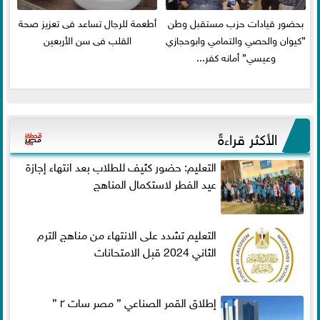
بحضور قيادات حزب مستقبل وطن
أطعمة للرجال تساعد فى تعزيز صحة
”كيوان والحصي والتمامي وابوحجازي
القلب فى سن الأربعين
وعيسي” أمانه كفر...
الأكثر قراءةً
التعليم: حضور كثيف للطلاب بعد انتهاء إجازة
عيد الفطر لاستكمال المناهج
التعليم تشدد على الانتهاء من مناهج الترم
الثاني 2024 قبل الامتحانات
إطلاق القمر الصناعي ” مصر سات ٢ ”