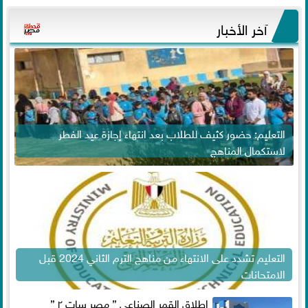
آخر الأخبار
التعليم: حضور كثيف للطلاب بعد انتهاء إجازة عيد الفطر
لاستكمال المناهج
التعليم تشدد على الانتهاء من مناهج الترم الثاني 2024 قبل
الامتحانات
إطلاق القمر الصناعي ” مصر سات ٢ ”