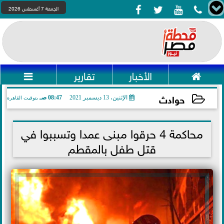




الجمعة 7 أغسطس 2026

الأخبار
تقارير

حوادث
الإثنين، 13 ديسمبر 2021
08:47 صـ
بتوقيت القاهرة
2021-12-13 08:47:43
محاكمة 4 حرقوا مبنى عمدا وتسببوا في
قتل طفل بالمقطم