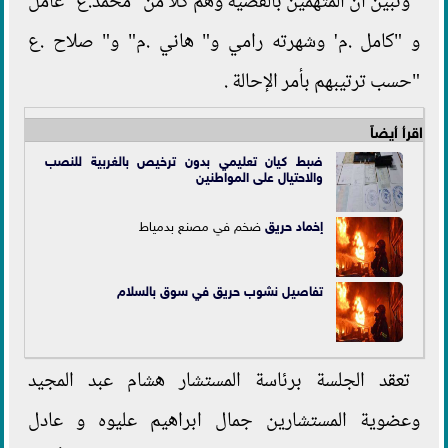
وتبين أن المتهمين بالقضية وهم كلا من "محمد.ع" عامل
و "كامل .م' وشهرته رامي و" هاني .م" و" صلاح .ع
"حسب ترتيبهم بأمر الإحالة .
اقرأ أيضاً
ضبط كيان تعليمي بدون ترخيص بالغربية للنصب
والاحتيال على المواطنين
إخماد
حريق
ضخم في مصنع بدمياط
تفاصيل نشوب حريق في سوق بالسلام
تعقد الجلسة برئاسة المستشار هشام عبد المجيد
وعضوية المستشارين جمال ابراهيم عليوه و عادل