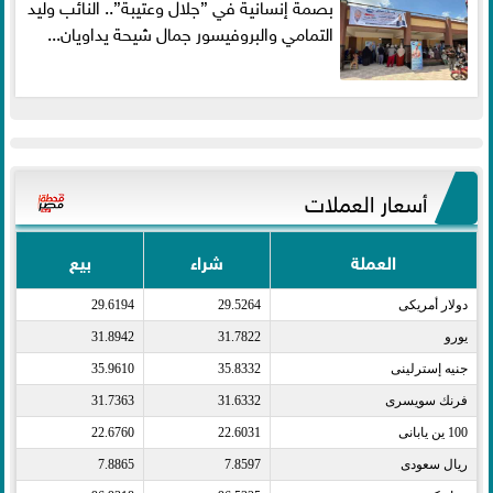
بصمة إنسانية في ”جلال وعتيبة”.. النائب وليد
التمامي والبروفيسور جمال شيحة يداويان...
أسعار العملات
العملة
شراء
بيع
دولار أمريكى​
29.5264
29.6194
يورو​
31.7822
31.8942
جنيه إسترلينى​
35.8332
35.9610
فرنك سويسرى​
31.6332
31.7363
100 ين يابانى​
22.6031
22.6760
ريال سعودى​
7.8597
7.8865