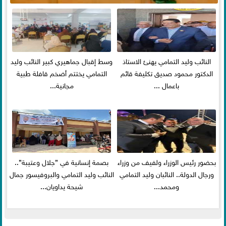
النائب وليد التمامي يهنئ الاستاذ
وسط إقبال جماهيري كبير النائب وليد
الدكتور محمود صديق تكليفة قائم
التمامي يختتم أضخم قافلة طبية
باعمال ...
مجانية...
بحضور رئيس الوزراء ولفيف من وزراء
بصمة إنسانية في ”جلال وعتيبة”..
ورجال الدولة.. النائبان وليد التمامي
النائب وليد التمامي والبروفيسور جمال
ومحمد...
شيحة يداويان...