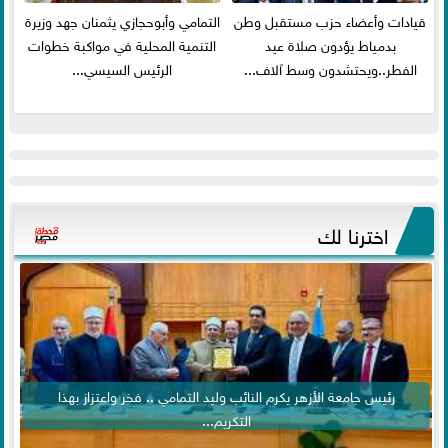
قيادات وأعضاء حزب مستقبل وطن
التمامي وأبوحجازي يثمنان جهد وزيرة
بدمياط يؤدون صلاة عيد
التنمية المحلية في مواكبة خطوات
الفطر..ويحتشدون وسط آلاف...
الرئيس السيسي...
اخترنا لك
رئيس جامعة الأزهر يكرم النائب وليد التمامي .. فخر واعتزاز بهذا
التكريم...