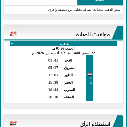
سعر الذهب بمحلات الصاغة تختلف بين منطقة وأخرى
مواقيت الصلاة
الجمعة
05:26 مـ
22
صفر
1448 هـ
07
أغسطس
2026 م
الفجر
03:41
الشروق
05:17
الظهر
12:01
مصر
العصر
15:38
المغرب
18:44
العشاء
20:10
استطلاع الرأي