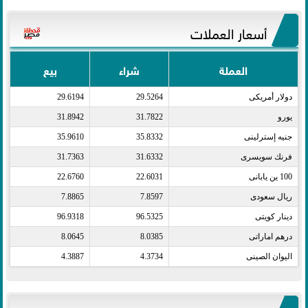
أسعار العملات
العملة
شراء
بيع
دولار أمريكى​
29.5264
29.6194
يورو​
31.7822
31.8942
جنيه إسترلينى​
35.8332
35.9610
فرنك سويسرى​
31.6332
31.7363
100 ين يابانى​
22.6031
22.6760
ريال سعودى​
7.8597
7.8865
دينار كويتى​
96.5325
96.9318
درهم اماراتى​
8.0385
8.0645
اليوان الصينى​
4.3734
4.3887