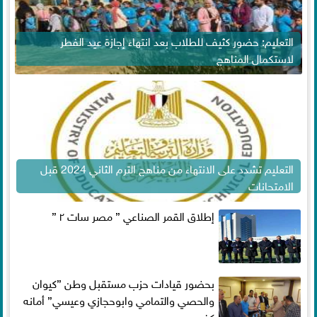
التعليم: حضور كثيف للطلاب بعد انتهاء إجازة عيد الفطر
لاستكمال المناهج
التعليم تشدد على الانتهاء من مناهج الترم الثاني 2024 قبل
الامتحانات
إطلاق القمر الصناعي ” مصر سات ٢ ”
بحضور قيادات حزب مستقبل وطن ”كيوان
والحصي والتمامي وابوحجازي وعيسي” أمانه
كفر...