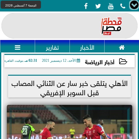




الجمعة 7 أغسطس 2026

الأخبار
تقارير

أخبار الرياضة
الأحد، 12 ديسمبر 2021
02:31 مـ
بتوقيت القاهرة
2021-12-12 14:31:25
الأهلي يتلقى خبر سار عن الثنائي المصاب
قبل السوبر الإفريقي