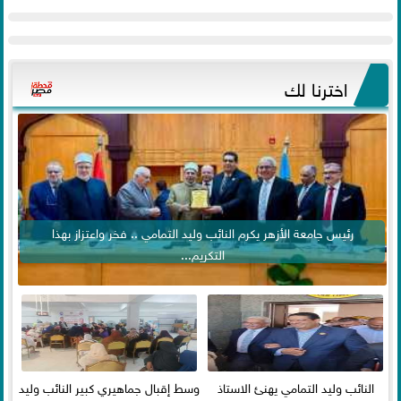
اخترنا لك
رئيس جامعة الأزهر يكرم النائب وليد التمامي .. فخر واعتزاز بهذا
التكريم...
النائب وليد التمامي يهنئ الاستاذ
وسط إقبال جماهيري كبير النائب وليد