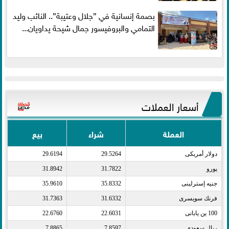
بصمة إنسانية في ”جلال وعتيبة”.. النائب وليد
التمامي والبروفيسور جمال شيحة يداويان...
أسعار العملات
العملة
شراء
بيع
دولار أمريكى​
29.5264
29.6194
يورو​
31.7822
31.8942
جنيه إسترلينى​
35.8332
35.9610
فرنك سويسرى​
31.6332
31.7363
100 ين يابانى​
22.6031
22.6760
ريال سعودى​
7.8597
7.8865