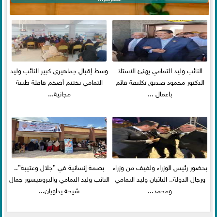
النائب وليد التمامي يهنئ الاستاذ
وسط إقبال جماهيري كبير النائب وليد
الدكتور محمود صديق تكليفة قائم
التمامي يختتم أضخم قافلة طبية
باعمال ...
مجانية...
بحضور رئيس الوزراء ولفيف من وزراء
بصمة إنسانية في ”جلال وعتيبة”..
ورجال الدولة.. النائبان وليد التمامي
النائب وليد التمامي والبروفيسور جمال
ومحمد...
شيحة يداويان...