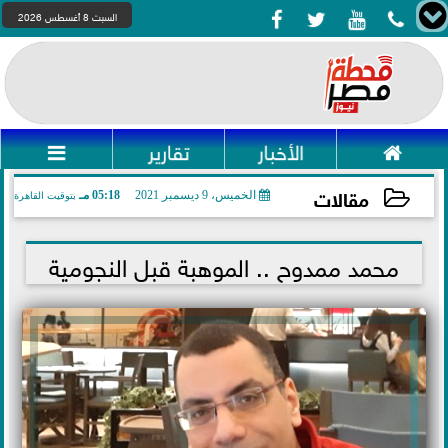




السبت 8 أغسطس 2026

الأخبار
تقارير

مقالات
الخميس، 9 ديسمبر 2021
05:18 مـ
بتوقيت القاهرة
2021-12-09 17:18:57
محمد ممدوح .. الموهبة قبل النجومية