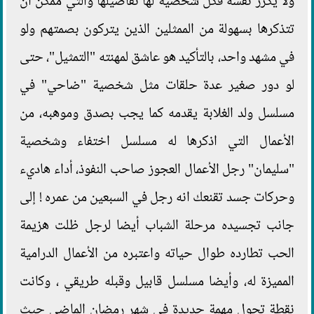
ولا يكرر نفسه فكل شخصية لها تفاصيلها والتي ممكن أن
تتذكرها بسهولة من الممثلين الذين يتركون بصمتهم ولو
في مشهد واحد، بالتأكيد هو عاشق لمهنته "التمثيل"، حتى
لو دور صغير عدة حلقات مثل شخصية "ضاحي" في
مسلسل ولد الغلابة يقدمه كما يجب بصدق وموهبه، من
الأعمال التي اذكرها له مسلسل اختفاء وشخصية
"سليمان" رجل الأعمال العجوز صاحب النفوذ، أداء هاديء
وحركات جسد تقنعك انه رجل في السبعين من عمره ! إلى
جانب تجسيده مرحلة الشباب أيضا لرجل ظلت هزيمة
الحب تطارده طوال حياته واعتبره من الأعمال الدرامية
المميزة له، وأيضا مسلسل قابيل وقبله طريقي ، وكانت
نقطة تحول مهمة جديدة في شهر رمضان الماضي حيث