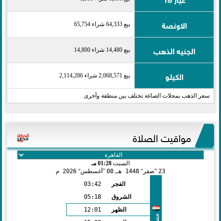
الاونصة
بيع 64,333 شراء 65,754
الجنيه الذهب
بيع 14,480 شراء 14,800
الكيلو
بيع 2,068,571 شراء 2,114,286
سعر الذهب بمحلات الصاغة تختلف بين منطقة وأخرى
مواقيت الصلاة
السبت
01:28 مـ
23
صفر
1448 هـ
08
أغسطس
2026 م
الفجر
03:42
الشروق
05:18
الظهر
12:01
مصر