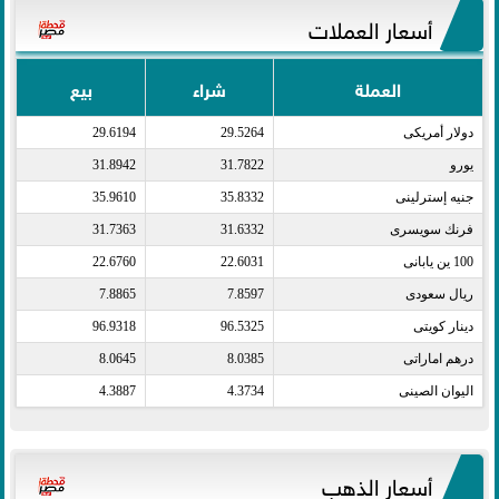
أسعار العملات
العملة
شراء
بيع
دولار أمريكى​
29.5264
29.6194
يورو​
31.7822
31.8942
جنيه إسترلينى​
35.8332
35.9610
فرنك سويسرى​
31.6332
31.7363
100 ين يابانى​
22.6031
22.6760
ريال سعودى​
7.8597
7.8865
دينار كويتى​
96.5325
96.9318
درهم اماراتى​
8.0385
8.0645
اليوان الصينى​
4.3734
4.3887
أسعار الذهب