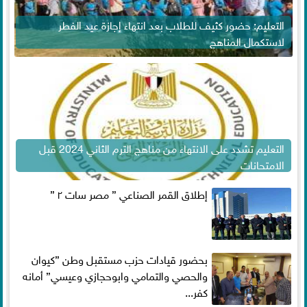
التعليم: حضور كثيف للطلاب بعد انتهاء إجازة عيد الفطر
لاستكمال المناهج
التعليم تشدد على الانتهاء من مناهج الترم الثاني 2024 قبل
الامتحانات
إطلاق القمر الصناعي ” مصر سات ٢ ”
بحضور قيادات حزب مستقبل وطن ”كيوان
والحصي والتمامي وابوحجازي وعيسي” أمانه
كفر...