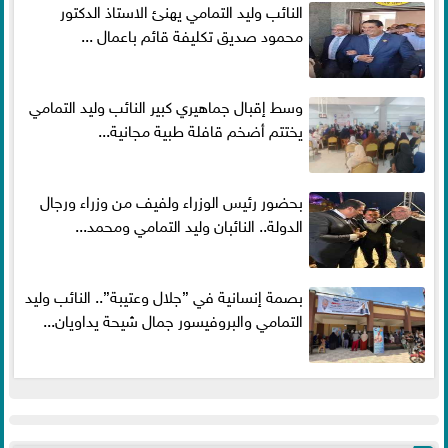
النائب وليد التمامي يهنئ الاستاذ الدكتور
محمود صديق تكليفة قائم باعمال ...
وسط إقبال جماهيري كبير النائب وليد التمامي
يختتم أضخم قافلة طبية مجانية...
بحضور رئيس الوزراء ولفيف من وزراء ورجال
الدولة.. النائبان وليد التمامي ومحمد...
بصمة إنسانية في ”جلال وعتيبة”.. النائب وليد
التمامي والبروفيسور جمال شيحة يداويان...