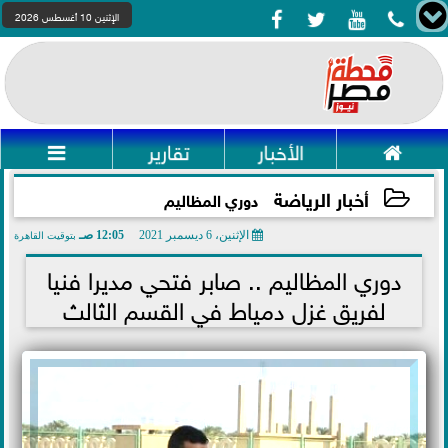




الإثنين 10 أغسطس 2026

الأخبار
تقارير

أخبار الرياضة
دوري المظاليم
الإثنين، 6 ديسمبر 2021
12:05 صـ
بتوقيت القاهرة
2021-12-06 00:05:29
دوري المظاليم .. صابر فتحي مديرا فنيا
لفريق غزل دمياط في القسم الثالث