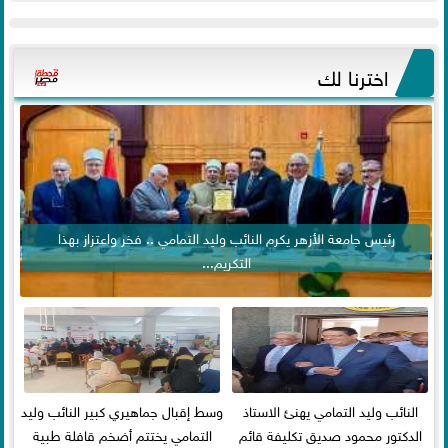
اخترنا لك
رئيس جامعة الأزهر يكرم النائب وليد التمامي .. فخر واعتزاز بهذا
التكريم...
النائب وليد التمامي يهنئ الاستاذ
وسط إقبال جماهيري كبير النائب وليد
الدكتور محمود صديق تكليفة قائم
التمامي يختتم أضخم قافلة طبية