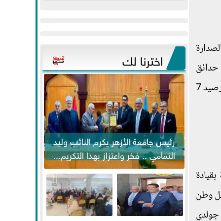
عيد
مواكبة خطوات
الفطر..ويحتشدون
الرئيس السيسي...
وسط آلاف...
احب الصدارة
اخترنا لك
ج حدائق
الذي يحتل المركز الحادي عشر برصيد 7
رئيس جامعة الأزهر يكرم النائب وليد
التمامي .. فخر واعتزاز بهذا التكريم...
نقاط نظيره فريق النجوم صاحب الوصافة برصيد 22 نقطة بقيادة
بل وطن
 جولدي