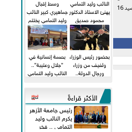
النائب وليد التمامي
وسط إقبال
صاحب المركز السادس برصيد 14 نقطة عندما يستضيف نظيره فريق مركز شباب أبو النمرس صاحب المركز الرابع برصيد 16
يهنئ الاستاذ الدكتور
جماهيري كبير النائب
محمود صديق
وليد التمامي يختتم
تكليفة قائم باعمال
أضخم قافلة طبية
...
مجانية...
بحضور رئيس الوزراء
بصمة إنسانية في
ولفيف من وزراء
”جلال وعتيبة”..
ورجال الدولة..
النائب وليد التمامي
النائبان وليد التمامي
والبروفيسور جمال
ومحمد...
شيحة يداويان...
الأكثر قراءةً
رئيس جامعة الأزهر
يكرم النائب وليد
التمامي .. فخر