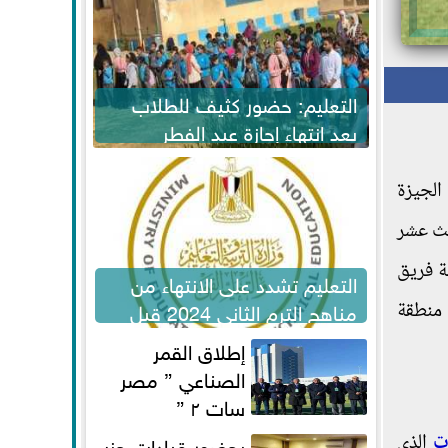
التعليم: حضور كثيف للطلاب
بعد انتهاء إجازة عيد الفطر
لاستكمال المناهج
الجيزة
الث عشر
لطرفين خاصة فريق
التعليم تشدد على الانتهاء من
مناهج الترم الثاني 2024 قبل
 منطقة
الامتحانات
إطلاق القمر
الصناعي ” مصر
سات ٢ ”
ت
الذي
بحضور قيادات حزب