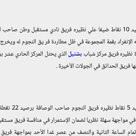
كما يحل فريق كاسكادا صاحب المركز الثامن برصيد 10 نقاط ضيفا علي نظيره فريق نادي مستقبل وطن ص
ن به الإنفراد بقمة المجموعة في ظل مطاردة فر يق النجوم له ويخر
بشتيل
ا فريق الحدائق في الجولات الأخيرة .
ويستضيف صول صاحب المركز الثاني عشر برصيد 5 
 في مواجهة سهلة نظريا لضمان الإستمرار في منافسة فريق مستق
مام الساعة الثانية والنصف من عصر غدا الأحد بمواجهة فريق