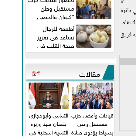
مستقبل وطن
نب الدخول في دائرة
”كيوان والحصي
متذيل ترتيب فرق المجموعة برصيد 4 نقاط
والتمامي وابوحجازي وعيسي” أمانه
أطعمة للرجال
كفر...
عي له فريق
تساعد فى تعزيز
صحة القلب فى
سن الأربعين
مقالات
قيادات وأعضاء حزب
التمامي وأبوحجازي
مستقبل وطن
يثمنان جهد وزيرة
بدمياط يؤدون صلاة
التنمية المحلية في