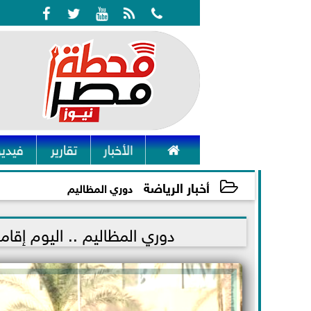






الأخبار
تقارير
فيديو
أخبار الرياضة
دوري المظاليم
2021-12-04 10:55:20
دوري المظاليم .. اليوم إقامة 6 مواجهات نارية في القسم الثالث بال