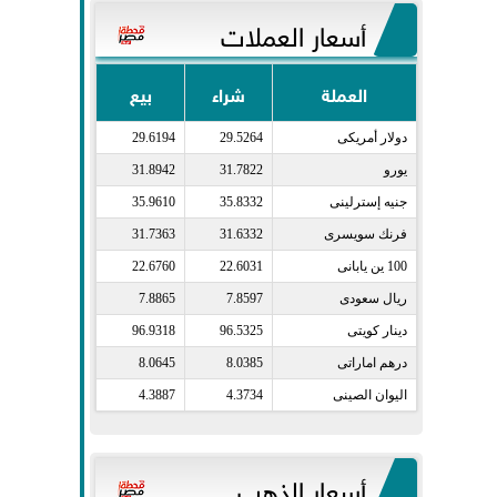
أسعار العملات
العملة
شراء
بيع
دولار أمريكى​
29.5264
29.6194
يورو​
31.7822
31.8942
جنيه إسترلينى​
35.8332
35.9610
فرنك سويسرى​
31.6332
31.7363
100 ين يابانى​
22.6031
22.6760
ريال سعودى​
7.8597
7.8865
دينار كويتى​
96.5325
96.9318
درهم اماراتى​
8.0385
8.0645
اليوان الصينى​
4.3734
4.3887
أسعار الذهب