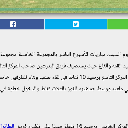
وم السبت، مباريات الأسبوع العاشر بالمجموعة الخامسة مجموعة 
علي صعيد القمة والقاع حيث يستضيف فريق البدرشين صاحب المركز الث
برصيد 5 نقاط نظيره فريق حلوان العام الذي يحتل المركز التاسع برصيد 10 نقاط في لقاء صعب وهام ل
علي ملعبه ووسط جماهيره للفوز بالثلاث نقاط والدخول خطوة في
امس برصيد 16 نقطة ضيفا علي نظيره فريق
الطائرا