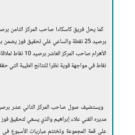
برصيد 25 نقطة والساعي غلي تحقيق فوز يضم
الأهرام صاحب المركز العاشر برصيد 10 نقاط لملاقاة نظيره فريق مركز شباب
نقاط في مواجهة قوية نظرا للنتائج الطيبة التي حققه
مديره الفني علاء إبراهيم والذي يسعي لتحقيق فوز
علي قمة المجموعة وتختتم مباريات الأسبوع في ت