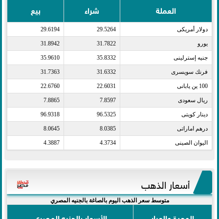
العملة
شراء
بيع
دولار أمريكى​
29.5264
29.6194
يورو​
31.7822
31.8942
جنيه إسترلينى​
35.8332
35.9610
فرنك سويسرى​
31.6332
31.7363
100 ين يابانى​
22.6031
22.6760
ريال سعودى​
7.8597
7.8865
دينار كويتى​
96.5325
96.9318
درهم اماراتى​
8.0385
8.0645
اليوان الصينى​
4.3734
4.3887
أسعار الذهب
متوسط سعر الذهب اليوم بالصاغة بالجنيه المصري
الوحدة والعيار
الأسعار بالجنيه المصري