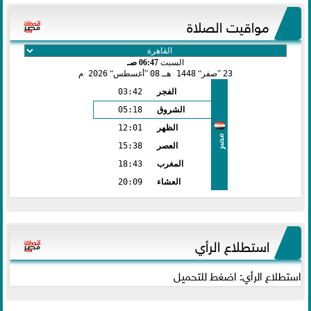
مواقيت الصلاة
السبت
06:47 صـ
23
صفر
1448 هـ
08
أغسطس
2026 م
الفجر
03:42
الشروق
05:18
الظهر
12:01
مصر
العصر
15:38
المغرب
18:43
العشاء
20:09
استطلاع الرأي
استطلاع الرأي: اضغط للتحميل