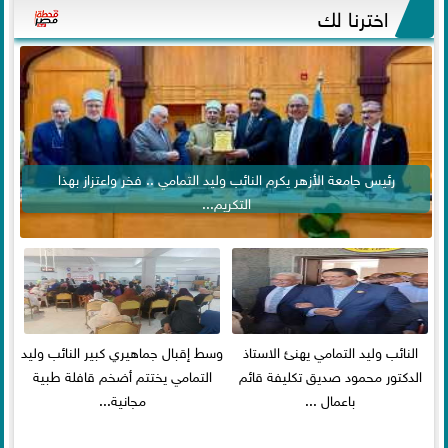
اخترنا لك
رئيس جامعة الأزهر يكرم النائب وليد التمامي .. فخر واعتزاز بهذا
التكريم...
النائب وليد التمامي يهنئ الاستاذ
وسط إقبال جماهيري كبير النائب وليد
الدكتور محمود صديق تكليفة قائم
التمامي يختتم أضخم قافلة طبية
باعمال ...
مجانية...