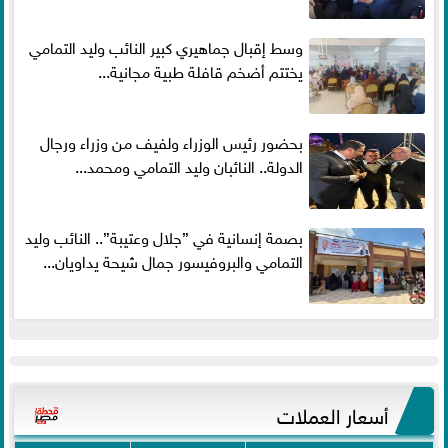
وسط إقبال جماهيري كبير النائب وليد التمامي
يختتم أضخم قافلة طبية مجانية...
بحضور رئيس الوزراء ولفيف من وزراء ورجال
الدولة.. النائبان وليد التمامي ومحمد...
بصمة إنسانية في ”جلال وعتيبة”.. النائب وليد
التمامي والبروفيسور جمال شيحة يداويان...
أسعار العملات