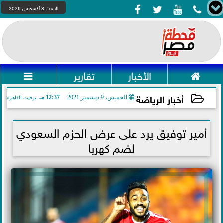




السبت 8 أغسطس 2026

الأخبار
تقارير

أخبار الرياضة
الخميس، 9 ديسمبر 2021
12:37 مـ
بتوقيت القاهرة
2021-12-09 12:37:17
أمير توفيق يرد على عرض الحزم السعودي
لضم كهربا