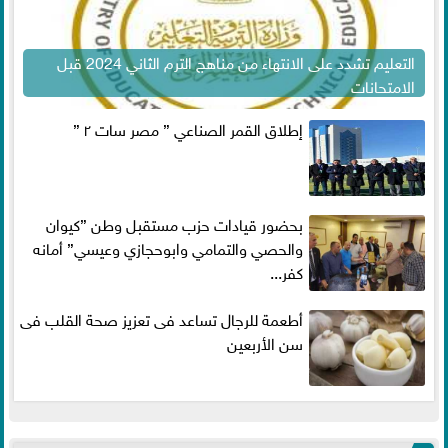
التعليم تشدد على الانتهاء من مناهج الترم الثاني 2024 قبل
الامتحانات
إطلاق القمر الصناعي ” مصر سات ٢ ”
بحضور قيادات حزب مستقبل وطن ”كيوان
والحصي والتمامي وابوحجازي وعيسي” أمانه
كفر...
أطعمة للرجال تساعد فى تعزيز صحة القلب فى
سن الأربعين