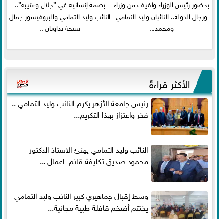
بحضور رئيس الوزراء ولفيف من وزراء
بصمة إنسانية في ”جلال وعتيبة”..
ورجال الدولة.. النائبان وليد التمامي
النائب وليد التمامي والبروفيسور جمال
ومحمد...
شيحة يداويان...
الأكثر قراءةً
رئيس جامعة الأزهر يكرم النائب وليد التمامي ..
فخر واعتزاز بهذا التكريم...
النائب وليد التمامي يهنئ الاستاذ الدكتور
محمود صديق تكليفة قائم باعمال ...
وسط إقبال جماهيري كبير النائب وليد التمامي
يختتم أضخم قافلة طبية مجانية...