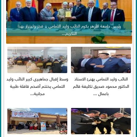
رئيس جامعة الأزهر يكرم النائب وليد التمامي .. فخر واعتزاز بهذا
التكريم...
النائب وليد التمامي يهنئ الاستاذ
وسط إقبال جماهيري كبير النائب وليد
الدكتور محمود صديق تكليفة قائم
التمامي يختتم أضخم قافلة طبية
باعمال ...
مجانية...