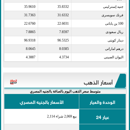
جنيه إسترلينى​
35.8332
35.9610
فرنك سويسرى​
31.6332
31.7363
100 ين يابانى​
22.6031
22.6760
ريال سعودى​
7.8597
7.8865
دينار كويتى​
96.5325
96.9318
درهم اماراتى​
8.0385
8.0645
اليوان الصينى​
4.3734
4.3887
أسعار الذهب
متوسط سعر الذهب اليوم بالصاغة بالجنيه المصري
الوحدة والعيار
الأسعار بالجنيه المصري
عيار 24
بيع 2,069 شراء 2,114