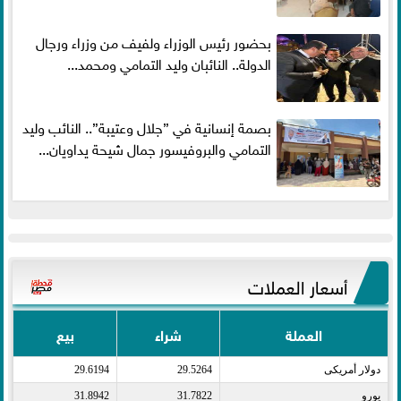
بحضور رئيس الوزراء ولفيف من وزراء ورجال
الدولة.. النائبان وليد التمامي ومحمد...
بصمة إنسانية في ”جلال وعتيبة”.. النائب وليد
التمامي والبروفيسور جمال شيحة يداويان...
أسعار العملات
العملة
شراء
بيع
دولار أمريكى​
29.5264
29.6194
يورو​
31.7822
31.8942