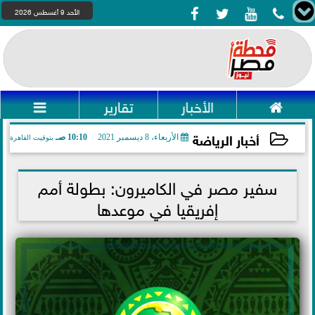




الأحد 9 أغسطس 2026

الأخبار
تقارير

أخبار الرياضة
الأربعاء، 8 ديسمبر 2021
10:10 صـ
بتوقيت القاهرة
2021-12-08 10:10:30
سفير مصر في الكاميرون: بطولة أمم
إفريقيا في موعدها