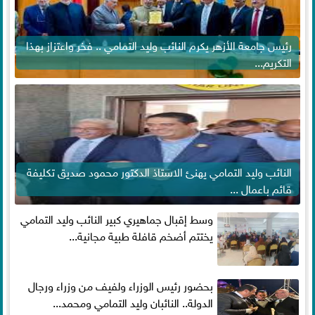
رئيس جامعة الأزهر يكرم النائب وليد التمامي .. فخر واعتزاز بهذا
التكريم...
النائب وليد التمامي يهنئ الاستاذ الدكتور محمود صديق تكليفة
قائم باعمال ...
وسط إقبال جماهيري كبير النائب وليد التمامي
يختتم أضخم قافلة طبية مجانية...
بحضور رئيس الوزراء ولفيف من وزراء ورجال
الدولة.. النائبان وليد التمامي ومحمد...