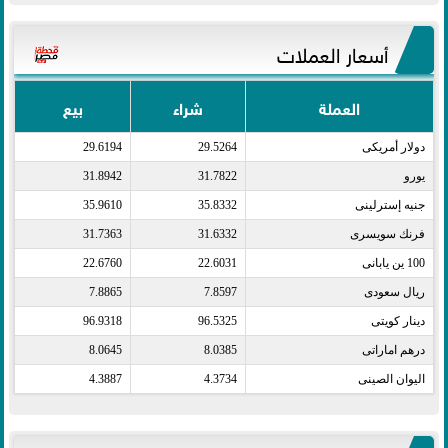
أسعار العملات
العملة
شراء
بيع
دولار أمريكى​
29.5264
29.6194
يورو​
31.7822
31.8942
جنيه إسترلينى​
35.8332
35.9610
فرنك سويسرى​
31.6332
31.7363
100 ين يابانى​
22.6031
22.6760
ريال سعودى​
7.8597
7.8865
دينار كويتى​
96.5325
96.9318
درهم اماراتى​
8.0385
8.0645
اليوان الصينى​
4.3734
4.3887