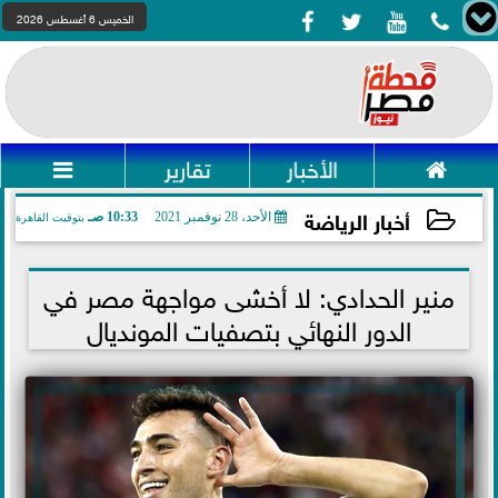




الخميس 6 أغسطس 2026

الأخبار
تقارير

أخبار الرياضة
الأحد، 28 نوفمبر 2021
10:33 صـ
بتوقيت القاهرة
2021-11-28 10:33:54
منير الحدادي: لا أخشى مواجهة مصر في
الدور النهائي بتصفيات المونديال