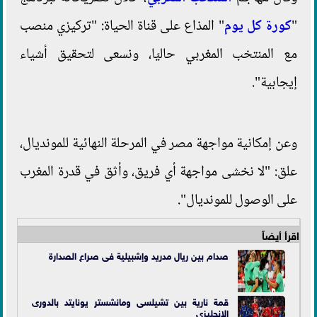
"
كورة كل يوم
" المذاع على قناة الحياة: "تركيزي منصب
مع المنتخب المغربي حاليَا، ونسعى لتحقيق أشياء
إيجابية".
وعن إمكانية مواجهة مصر في المرحلة النهائية للمونديال،
علق: "لا نخشى مواجهة أي فريق، وأثق في قدرة المغرب
على الوصول للمونديال".
اقرأ أيضاً
صدام بين ريال مدريد وإشبيلية فى صراع الصدارة
قمة نارية بين تشيلسى ومانشستر يونايتد بالدورى
الإنجليزى