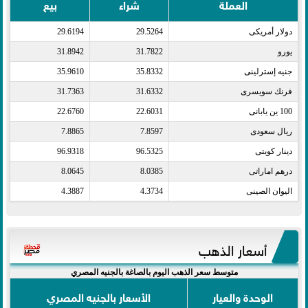
العملة
شراء
بيع
دولار أمريكى​
29.5264
29.6194
يورو​
31.7822
31.8942
جنيه إسترلينى​
35.8332
35.9610
فرنك سويسرى​
31.6332
31.7363
100 ين يابانى​
22.6031
22.6760
ريال سعودى​
7.8597
7.8865
دينار كويتى​
96.5325
96.9318
درهم اماراتى​
8.0385
8.0645
اليوان الصينى​
4.3734
4.3887
أسعار الذهب
متوسط سعر الذهب اليوم بالصاغة بالجنيه المصري
الوحدة والعيار
الأسعار بالجنيه المصري