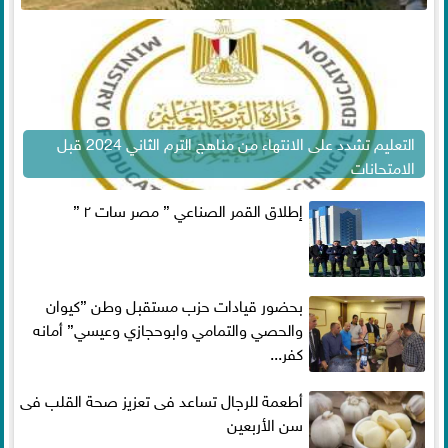
التعليم تشدد على الانتهاء من مناهج الترم الثاني 2024 قبل
الامتحانات
إطلاق القمر الصناعي ” مصر سات ٢ ”
بحضور قيادات حزب مستقبل وطن ”كيوان
والحصي والتمامي وابوحجازي وعيسي” أمانه
كفر...
أطعمة للرجال تساعد فى تعزيز صحة القلب فى
سن الأربعين