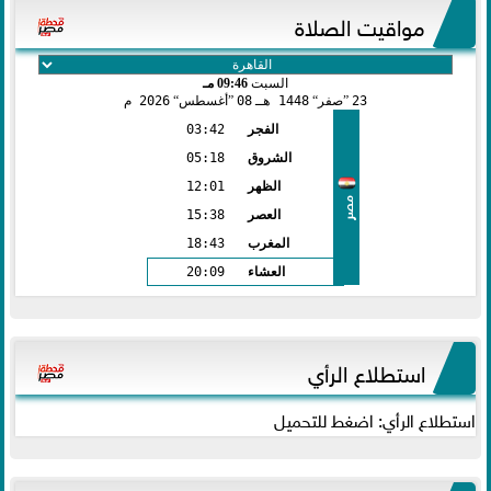
مواقيت الصلاة
السبت
09:46 مـ
23
صفر
1448 هـ
08
أغسطس
2026 م
الفجر
03:42
الشروق
05:18
الظهر
12:01
مصر
العصر
15:38
المغرب
18:43
العشاء
20:09
استطلاع الرأي
استطلاع الرأي: اضغط للتحميل