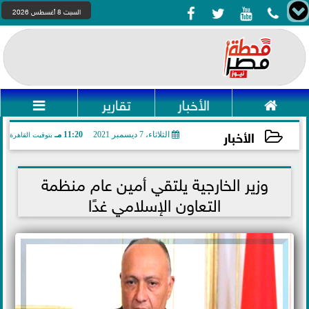




السبت 8 أغسطس 2026

الأخبار
تقارير

الأخبار
الثلاثاء، 7 ديسمبر 2021
11:20 مـ
بتوقيت القاهرة
2021-12-07 23:20:45
وزير الخارجية يلتقي أمين عام منظمة
التعاون الإسلامي غدًا