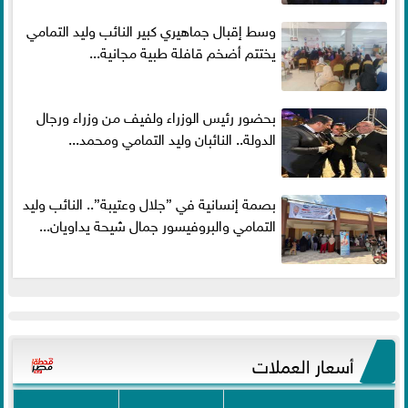
وسط إقبال جماهيري كبير النائب وليد التمامي
يختتم أضخم قافلة طبية مجانية...
بحضور رئيس الوزراء ولفيف من وزراء ورجال
الدولة.. النائبان وليد التمامي ومحمد...
بصمة إنسانية في ”جلال وعتيبة”.. النائب وليد
التمامي والبروفيسور جمال شيحة يداويان...
أسعار العملات