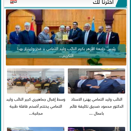
اخترنا لك
رئيس جامعة الأزهر يكرم النائب وليد التمامي .. فخر واعتزاز بهذا
التكريم...
النائب وليد التمامي يهنئ الاستاذ
وسط إقبال جماهيري كبير النائب وليد
الدكتور محمود صديق تكليفة قائم
التمامي يختتم أضخم قافلة طبية
باعمال ...
مجانية...