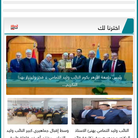
اخترنا لك
رئيس جامعة الأزهر يكرم النائب وليد التمامي .. فخر واعتزاز بهذا
التكريم...
النائب وليد التمامي يهنئ الاستاذ
وسط إقبال جماهيري كبير النائب وليد
الدكتور محمود صديق تكليفة قائم
التمامي يختتم أضخم قافلة طبية