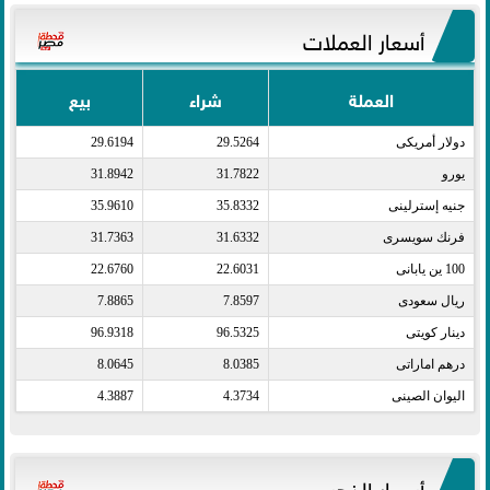
أسعار العملات
العملة
شراء
بيع
دولار أمريكى​
29.5264
29.6194
يورو​
31.7822
31.8942
جنيه إسترلينى​
35.8332
35.9610
فرنك سويسرى​
31.6332
31.7363
100 ين يابانى​
22.6031
22.6760
ريال سعودى​
7.8597
7.8865
دينار كويتى​
96.5325
96.9318
درهم اماراتى​
8.0385
8.0645
اليوان الصينى​
4.3734
4.3887
أسعار الذهب