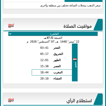
سعر الذهب بمحلات الصاغة تختلف بين منطقة وأخرى
مواقيت الصلاة
الجمعة
07:31 مـ
22
صفر
1448 هـ
07
أغسطس
2026 م
الفجر
03:41
الشروق
05:17
الظهر
12:01
مصر
العصر
15:38
المغرب
18:44
العشاء
20:10
استطلاع الرأي