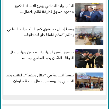
النائب وليد التمامي يهنئ الاستاذ الدكتور
محمود صديق تكليفة قائم باعمال ...
وسط إقبال جماهيري كبير النائب وليد التمامي
يختتم أضخم قافلة طبية مجانية...
بحضور رئيس الوزراء ولفيف من وزراء ورجال
الدولة.. النائبان وليد التمامي ومحمد...
بصمة إنسانية في ”جلال وعتيبة”.. النائب وليد
التمامي والبروفيسور جمال شيحة يداويان...