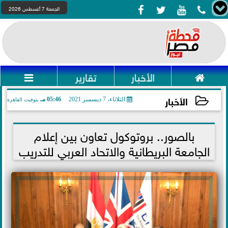




الجمعة 7 أغسطس 2026

الأخبار
تقارير

الأخبار
الثلاثاء، 7 ديسمبر 2021
05:46 مـ
بتوقيت القاهرة
2021-12-07 17:46:34
بالصور.. بروتوكول تعاون بين إعلام
الجامعة البريطانية والاتحاد العربي للتدريب