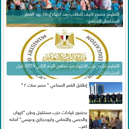
التعليم: حضور كثيف للطلاب بعد انتهاء إجازة عيد الفطر
لاستكمال المناهج
التعليم تشدد على الانتهاء من مناهج الترم الثاني 2024 قبل
الامتحانات
إطلاق القمر الصناعي ” مصر سات ٢ ”
بحضور قيادات حزب مستقبل وطن ”كيوان
والحصي والتمامي وابوحجازي وعيسي” أمانه
كفر...