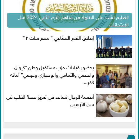
التعليم تشدد على الانتهاء من مناهج الترم الثاني 2024 قبل
الامتحانات
إطلاق القمر الصناعي ” مصر سات ٢ ”
بحضور قيادات حزب مستقبل وطن ”كيوان
والحصي والتمامي وابوحجازي وعيسي” أمانه
كفر...
أطعمة للرجال تساعد فى تعزيز صحة القلب فى
سن الأربعين