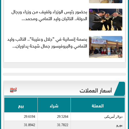
بحضور رئيس الوزراء ولفيف من وزراء ورجال
الدولة.. النائبان وليد التمامي ومحمد...
بصمة إنسانية في ”جلال وعتيبة”.. النائب وليد
التمامي والبروفيسور جمال شيحة يداويان...
أسعار العملات
العملة
شراء
بيع
دولار أمريكى​
29.5264
29.6194
يورو​
31.7822
31.8942