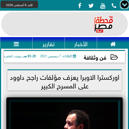




الأحد 9 أغسطس 2026

الأخبار
تقارير

فن وثقافة
الثلاثاء، 7 ديسمبر 2021
01:28 صـ
بتوقيت القاهرة
2021-12-07 01:28:20
اوركسترا الاوبرا يعزف مؤلفات راجح داوود
على المسرح الكبير