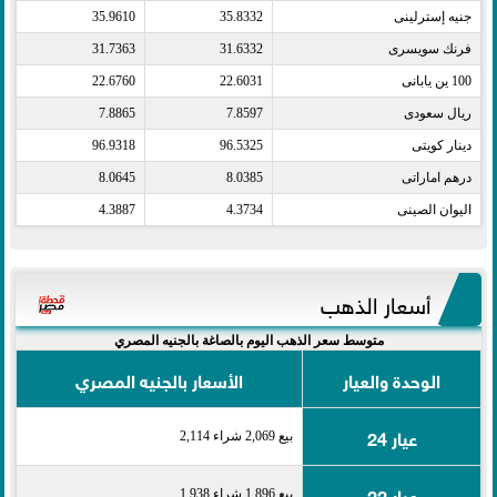
جنيه إسترلينى​
35.8332
35.9610
فرنك سويسرى​
31.6332
31.7363
100 ين يابانى​
22.6031
22.6760
ريال سعودى​
7.8597
7.8865
دينار كويتى​
96.5325
96.9318
درهم اماراتى​
8.0385
8.0645
اليوان الصينى​
4.3734
4.3887
أسعار الذهب
متوسط سعر الذهب اليوم بالصاغة بالجنيه المصري
الوحدة والعيار
الأسعار بالجنيه المصري
عيار 24
بيع 2,069 شراء 2,114
عيار 22
بيع 1,896 شراء 1,938