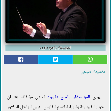
الموسيقار راجح داوود
د/شيماء صبحي
يهدى
الموسيقار راجح داوود
احدى مؤلفاته بعنوان
حوار الفيولينة والربابة لاسم الفارس النبيل الراحل الدكتور