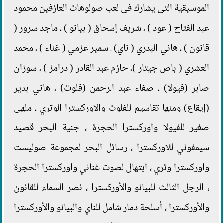
الموسيقية التى يشارك فى لعب صولوهات العازفين محمود
عبد الفتاح ( عود ) ، شريف إسحاق ( بيانو ) ، ماجد سرور (
قانون ) ، هاني البدري ( ناي) ، سمير عزمي ( غناء ) ، محمد
العشري ( باص جيتار )، حازم عبد القادر ( درامز ) ، سوزان
صابر (فيولا) ، صفاء عبد الرحمن (فلوت) ، هاني بدير
(إيقاع) ومنها تقاسيم للفلوت والاوركسترا الوتري ، ملهى
صغير للفيولا واوركسترا الحجرة ، جنية البحر قصيد
سيمفوني للاوركسترا ، رسائل البحر لمجموعة صوليست
واوركسترا وتري ، ابتهال لصوت غنائي واوركسترا الحجرة
، الرجل الثالث للبيانو والأوركسترا ، نصر السماء للقانون
والأوركسترا ، أسلحة دمار شامل للناي والبيانو والأوركسترا