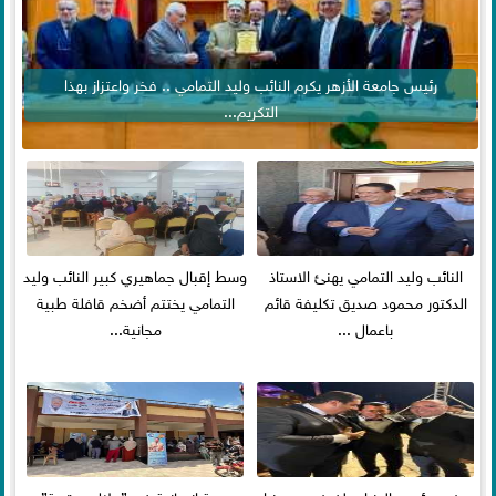
رئيس جامعة الأزهر يكرم النائب وليد التمامي .. فخر واعتزاز بهذا
التكريم...
النائب وليد التمامي يهنئ الاستاذ
وسط إقبال جماهيري كبير النائب وليد
الدكتور محمود صديق تكليفة قائم
التمامي يختتم أضخم قافلة طبية
باعمال ...
مجانية...
بحضور رئيس الوزراء ولفيف من وزراء
بصمة إنسانية في ”جلال وعتيبة”..