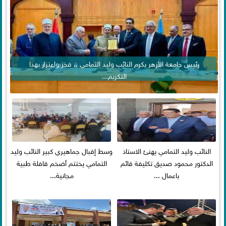
رئيس جامعة الأزهر يكرم النائب وليد التمامي .. فخر واعتزاز بهذا
التكريم...
النائب وليد التمامي يهنئ الاستاذ
وسط إقبال جماهيري كبير النائب وليد
الدكتور محمود صديق تكليفة قائم
التمامي يختتم أضخم قافلة طبية
باعمال ...
مجانية...