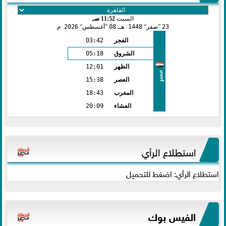
السبت
11:52 صـ
23
صفر
1448 هـ
08
أغسطس
2026 م
الفجر
03:42
الشروق
05:18
الظهر
12:01
مصر
العصر
15:38
المغرب
18:43
العشاء
20:09
استطلاع الرأي
استطلاع الرأي: اضغط للتحميل
الفيس بوك