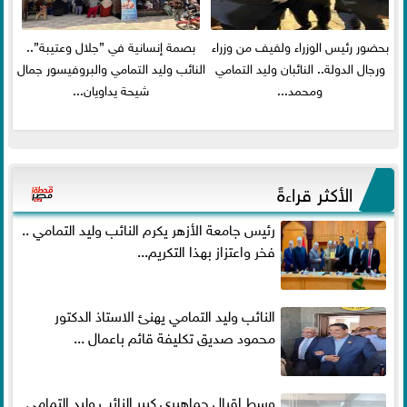
بحضور رئيس الوزراء ولفيف من وزراء
بصمة إنسانية في ”جلال وعتيبة”..
ورجال الدولة.. النائبان وليد التمامي
النائب وليد التمامي والبروفيسور جمال
ومحمد...
شيحة يداويان...
الأكثر قراءةً
رئيس جامعة الأزهر يكرم النائب وليد التمامي ..
فخر واعتزاز بهذا التكريم...
النائب وليد التمامي يهنئ الاستاذ الدكتور
محمود صديق تكليفة قائم باعمال ...
وسط إقبال جماهيري كبير النائب وليد التمامي