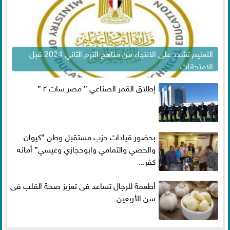
التعليم تشدد على الانتهاء من مناهج الترم الثاني 2024 قبل
الامتحانات
إطلاق القمر الصناعي ” مصر سات ٢ ”
بحضور قيادات حزب مستقبل وطن ”كيوان
والحصي والتمامي وابوحجازي وعيسي” أمانه
كفر...
أطعمة للرجال تساعد فى تعزيز صحة القلب فى
سن الأربعين