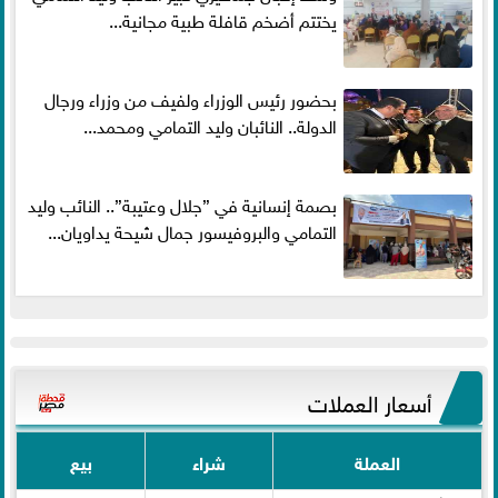
يختتم أضخم قافلة طبية مجانية...
بحضور رئيس الوزراء ولفيف من وزراء ورجال
الدولة.. النائبان وليد التمامي ومحمد...
بصمة إنسانية في ”جلال وعتيبة”.. النائب وليد
التمامي والبروفيسور جمال شيحة يداويان...
أسعار العملات
العملة
شراء
بيع