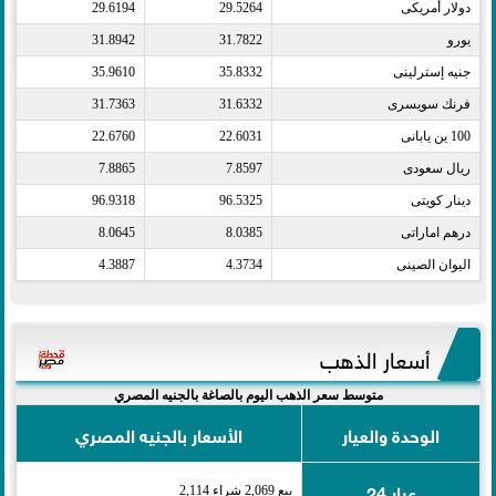
دولار أمريكى​
29.5264
29.6194
يورو​
31.7822
31.8942
جنيه إسترلينى​
35.8332
35.9610
فرنك سويسرى​
31.6332
31.7363
100 ين يابانى​
22.6031
22.6760
ريال سعودى​
7.8597
7.8865
دينار كويتى​
96.5325
96.9318
درهم اماراتى​
8.0385
8.0645
اليوان الصينى​
4.3734
4.3887
أسعار الذهب
متوسط سعر الذهب اليوم بالصاغة بالجنيه المصري
الوحدة والعيار
الأسعار بالجنيه المصري
عيار 24
بيع 2,069 شراء 2,114