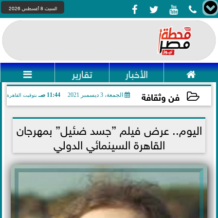




السبت 8 أغسطس 2026

الأخبار
تقارير

فن وثقافة
الجمعة، 3 ديسمبر 2021
11:44 صـ
بتوقيت القاهرة
2021-12-03 11:44:17
اليوم.. عرض فيلم ”جسد ضئيل” بمهرجان
القاهرة السينمائي الدولي