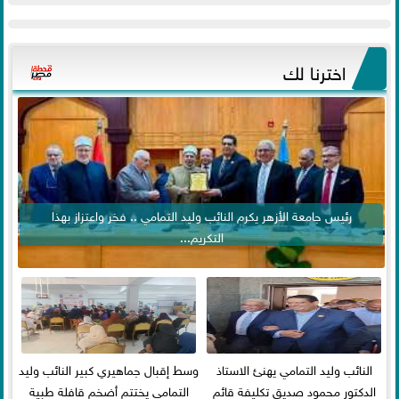
اخترنا لك
رئيس جامعة الأزهر يكرم النائب وليد التمامي .. فخر واعتزاز بهذا
التكريم...
النائب وليد التمامي يهنئ الاستاذ
وسط إقبال جماهيري كبير النائب وليد
الدكتور محمود صديق تكليفة قائم
التمامي يختتم أضخم قافلة طبية