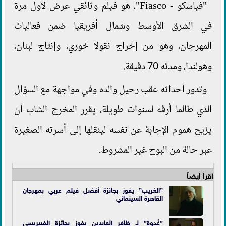
"فياسكو - Fiasco"، هو فيلم وثائقي عرض لأول مرة
في الشرق الأوسط وشمال أفريقيا ضمن فعاليات
المهرجان، وهو من إخراج نقولا خوري، وإنتاج لبنان،
وهولندا، ومدته 70 دقيقة.
وتدور أحداثه عقب رحيل والده وفي مواجهة مع السؤال
الذي طالما أرقه لسنوات طويلة، يقرر المخرج الشاب أن
يزيح هموم الإجابة عن نفسه لينقلها إلى أسرته الصغيرة
عبر حالة من البوح غير المشروط.
اقرأ أيضاً
”الغريب” يفوز بجائزة أفضل فيلم عربي بمهرجان
القاهرة السينمائي
”غُدوة” لـ ظافر العابدين يفوز بجائزة الفيبريسي