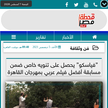




الجمعة 7 أغسطس 2026

الأخبار
تقارير

فن وثقافة
الأحد، 5 ديسمبر 2021
09:40 مـ
بتوقيت القاهرة
2021-12-05 21:40:02
”فياسكو” يحصل على تنويه خاص ضمن
مسابقة أفضل فيلم عربي بمهرجان القاهرة