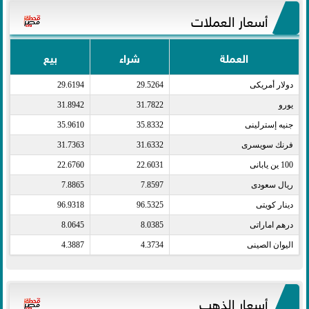
أسعار العملات
العملة
شراء
بيع
دولار أمريكى​
29.5264
29.6194
يورو​
31.7822
31.8942
جنيه إسترلينى​
35.8332
35.9610
فرنك سويسرى​
31.6332
31.7363
100 ين يابانى​
22.6031
22.6760
ريال سعودى​
7.8597
7.8865
دينار كويتى​
96.5325
96.9318
درهم اماراتى​
8.0385
8.0645
اليوان الصينى​
4.3734
4.3887
أسعار الذهب