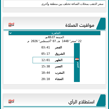
سعر الذهب بمحلات الصاغة تختلف بين منطقة وأخرى
مواقيت الصلاة
الجمعة
03:17 مـ
22
صفر
1448 هـ
07
أغسطس
2026 م
الفجر
03:41
الشروق
05:17
الظهر
12:01
مصر
العصر
15:38
المغرب
18:44
العشاء
20:10
استطلاع الرأي