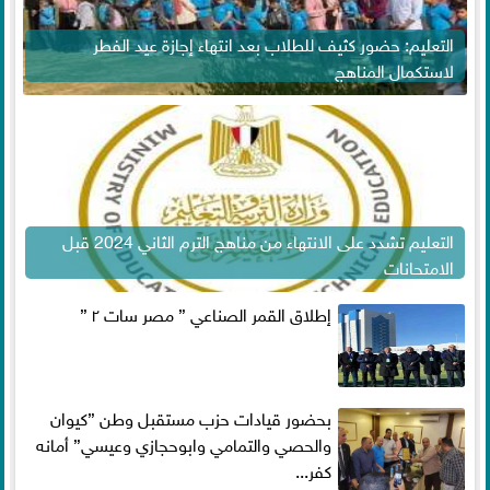
التعليم: حضور كثيف للطلاب بعد انتهاء إجازة عيد الفطر
لاستكمال المناهج
التعليم تشدد على الانتهاء من مناهج الترم الثاني 2024 قبل
الامتحانات
إطلاق القمر الصناعي ” مصر سات ٢ ”
بحضور قيادات حزب مستقبل وطن ”كيوان
والحصي والتمامي وابوحجازي وعيسي” أمانه
كفر...