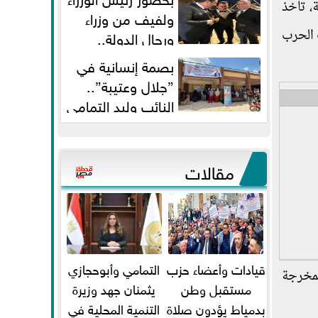
، تأخذ
ولفيف من وزراء
 الحرب
ورجال الدولة..
النائبان وليد التمامي ومحمد...
بصمة إنسانية في
”جلال وعتيبة”..
النائب وليد التمامي
والبروفيسور جمال شيحة يداويان...
مقالات
قيادات وأعضاء حزب
التمامي وأبوحجازي
لمخرجة
مستقبل وطن
يثمنان جهد وزيرة
بدمياط يؤدون صلاة
التنمية المحلية في