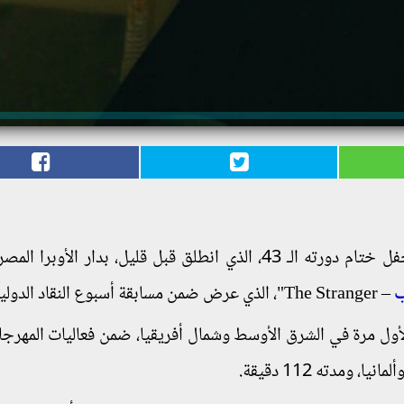
الدولي، خلال حفل ختام دورته الـ 43، الذي انطلق قبل قليل، بدار الأوبرا
ب
– The Stranger"، الذي عرض ضمن مسابقة أسبوع النقاد الدولية.
ي "الغريب - The Stranger"، عرض لأول مرة في الشرق الأوسط وشمال أفريقيا، ضمن فعاليات المه
ومدته 112 دقيقة.