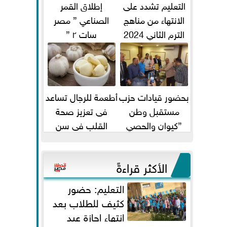
التعليم تشدد على
إطلاق القمر
الانتهاء من مناهج
الصناعي ” مصر
الترم الثاني 2024
سات ٢ ”
قبل الامتحانات
بحضور قيادات حزب
أطعمة للرجال تساعد
مستقبل وطن
فى تعزيز صحة
”كيوان والحصي
القلب فى سن
والتمامي وابوحجازي
الأربعين
وعيسي” أمانه كفر...
الأكثر قراءةً
التعليم: حضور
كثيف للطلاب بعد
انتهاء إجازة عيد