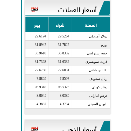
أسعار العملات
العملة
شراء
بيع
دولار أمريكى​
29.5264
29.6194
يورو​
31.7822
31.8942
جنيه إسترلينى​
35.8332
35.9610
فرنك سويسرى​
31.6332
31.7363
100 ين يابانى​
22.6031
22.6760
ريال سعودى​
7.8597
7.8865
دينار كويتى​
96.5325
96.9318
درهم اماراتى​
8.0385
8.0645
اليوان الصينى​
4.3734
4.3887
أسعار الذهب