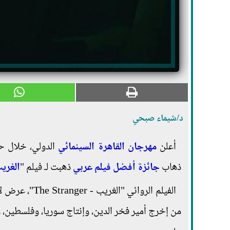
د/شيماء صبحي
أعلن
مهرجان القاهرة السينمائي
ذهاب
جائزة
أفضل فيلم عربي
ذهبت لـ فيلم "
الغري
الفيلم الروائ
من إخرج أمير فخر الدين، وإنتاج سوريا، وفلسطين، وألمانيا، 