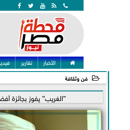






الأخبار
تقارير
فيديو
فن وثقافة
2021-12-05 21:37:42
”الغريب” يفوز بجائزة أفض