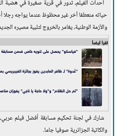
أحداث الفيلم، تدور في قرية صغيرة في هضبة ال
حياته منعطفا آخر غير محظوظ عندما يواجه رجلا أ
والأزمة الوطنية، يغامر بالخروج لتلبية مصيره الجديد
اقرأ أيضاً
”فياسكو” يحصل على تنويه خاص ضمن مسابقة أف
”غُدوة” لـ ظافر العابدين يفوز بجائزة الفيبريسي بم
”ثم حل الظلام” و”ولا حاجة يا ناجي” يفوزان مناصف
شارك في لجنة تحكيم مسابقة أفضل فيلم عربي، الم
والكاتبة الجزائرية صوفيا جاما.