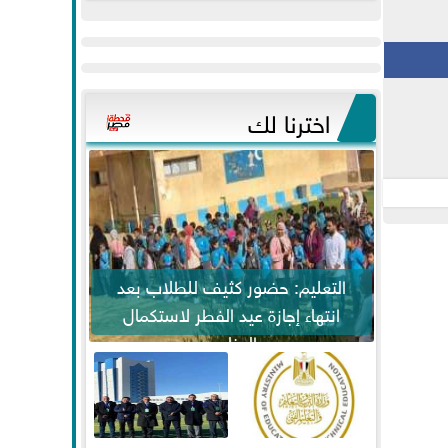
عيد
مواكبة خطوات
الفطر..ويحتشدون
الرئيس السيسي...
وسط آلاف...
اخترنا لك
التعليم: حضور كثيف للطلاب بعد
انتهاء إجازة عيد الفطر لاستكمال
المناهج