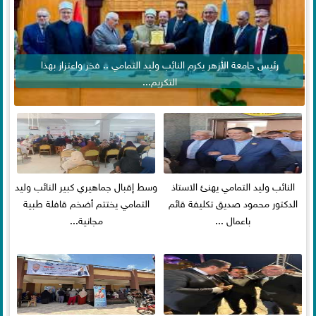
رئيس جامعة الأزهر يكرم النائب وليد التمامي .. فخر واعتزاز بهذا
التكريم...
النائب وليد التمامي يهنئ الاستاذ
وسط إقبال جماهيري كبير النائب وليد
الدكتور محمود صديق تكليفة قائم
التمامي يختتم أضخم قافلة طبية
باعمال ...
مجانية...