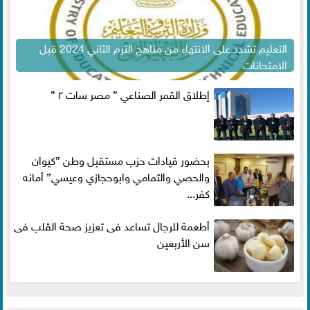
التعليم تشدد على الانتهاء من مناهج الترم الثاني 2024 قبل
الامتحانات
إطلاق القمر الصناعي ” مصر سات ٢ ”
بحضور قيادات حزب مستقبل وطن ”كيوان
والحصي والتمامي وابوحجازي وعيسي” أمانه
كفر...
أطعمة للرجال تساعد فى تعزيز صحة القلب فى
سن الأربعين