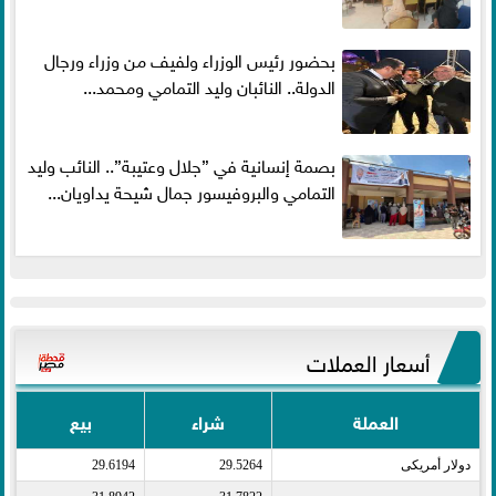
بحضور رئيس الوزراء ولفيف من وزراء ورجال
الدولة.. النائبان وليد التمامي ومحمد...
بصمة إنسانية في ”جلال وعتيبة”.. النائب وليد
التمامي والبروفيسور جمال شيحة يداويان...
أسعار العملات
العملة
شراء
بيع
دولار أمريكى​
29.5264
29.6194