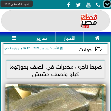




السبت 8 أغسطس 2026

الأخبار
تقارير

حوادث
الأحد، 5 ديسمبر 2021
06:12 مـ
بتوقيت القاهرة
2021-12-05 18:12:44
ضبط تاجري مخدرات في الصف بحوزتهما
كيلو ونصف حشيش