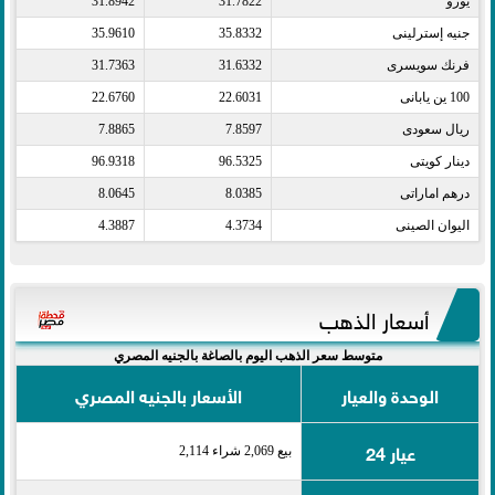
يورو​
31.7822
31.8942
جنيه إسترلينى​
35.8332
35.9610
فرنك سويسرى​
31.6332
31.7363
100 ين يابانى​
22.6031
22.6760
ريال سعودى​
7.8597
7.8865
دينار كويتى​
96.5325
96.9318
درهم اماراتى​
8.0385
8.0645
اليوان الصينى​
4.3734
4.3887
أسعار الذهب
متوسط سعر الذهب اليوم بالصاغة بالجنيه المصري
الوحدة والعيار
الأسعار بالجنيه المصري
عيار 24
بيع 2,069 شراء 2,114