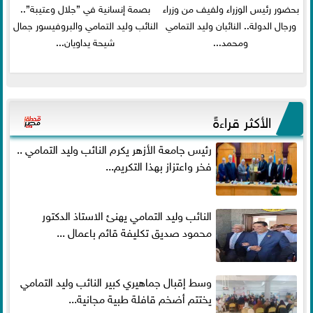
بحضور رئيس الوزراء ولفيف من وزراء
بصمة إنسانية في ”جلال وعتيبة”..
ورجال الدولة.. النائبان وليد التمامي
النائب وليد التمامي والبروفيسور جمال
ومحمد...
شيحة يداويان...
الأكثر قراءةً
رئيس جامعة الأزهر يكرم النائب وليد التمامي ..
فخر واعتزاز بهذا التكريم...
النائب وليد التمامي يهنئ الاستاذ الدكتور
محمود صديق تكليفة قائم باعمال ...
وسط إقبال جماهيري كبير النائب وليد التمامي
يختتم أضخم قافلة طبية مجانية...