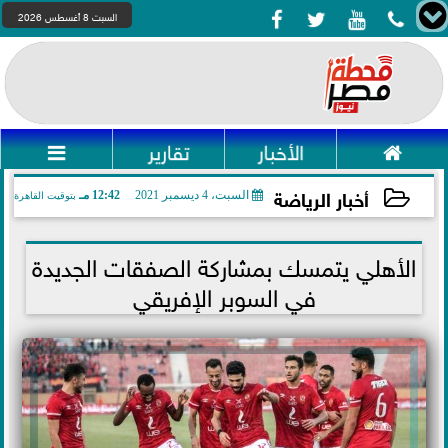




السبت 8 أغسطس 2026

الأخبار
تقارير

أخبار الرياضة
السبت، 4 ديسمبر 2021
12:42 مـ
بتوقيت القاهرة
2021-12-04 12:42:31
الأهلي يتمسك بمشاركة الصفقات الجديدة
في السوبر الإفريقي