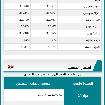
جنيه إسترلينى​
35.8332
35.9610
فرنك سويسرى​
31.6332
31.7363
100 ين يابانى​
22.6031
22.6760
ريال سعودى​
7.8597
7.8865
دينار كويتى​
96.5325
96.9318
درهم اماراتى​
8.0385
8.0645
اليوان الصينى​
4.3734
4.3887
أسعار الذهب
متوسط سعر الذهب اليوم بالصاغة بالجنيه المصري
الوحدة والعيار
الأسعار بالجنيه المصري
عيار 24
بيع 2,069 شراء 2,114