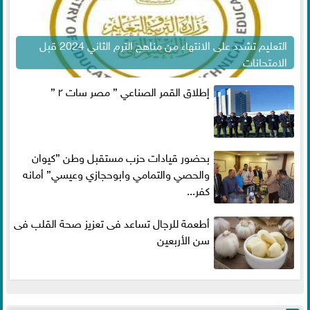
التعليم تشدد على الانتهاء من مناهج الترم الثاني 2024 قبل
الامتحانات
إطلاق القمر الصناعي ” مصر سات ٢ ”
بحضور قيادات حزب مستقبل وطن ”كيوان
والحصي والتمامي وابوحجازي وعيسي” أمانه
كفر...
أطعمة للرجال تساعد فى تعزيز صحة القلب فى
سن الأربعين