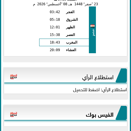
23
صفر
1448 هـ
08
أغسطس
2026 م
الفجر
03:42
الشروق
05:18
الظهر
12:01
مصر
العصر
15:38
المغرب
18:43
العشاء
20:09
استطلاع الرأي
استطلاع الرأي: اضغط للتحميل
الفيس بوك