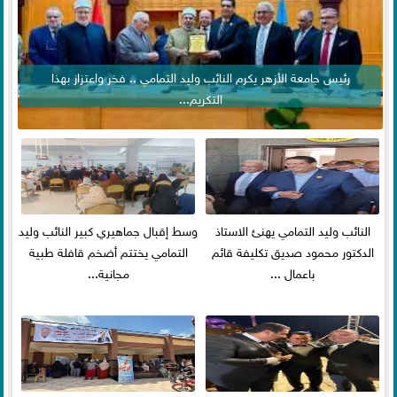
رئيس جامعة الأزهر يكرم النائب وليد التمامي .. فخر واعتزاز بهذا
التكريم...
النائب وليد التمامي يهنئ الاستاذ
وسط إقبال جماهيري كبير النائب وليد
الدكتور محمود صديق تكليفة قائم
التمامي يختتم أضخم قافلة طبية
باعمال ...
مجانية...