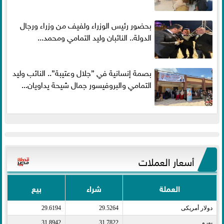
بحضور رئيس الوزراء ولفيف من وزراء ورجال
الدولة.. النائبان وليد التمامي ومحمد...
بصمة إنسانية في ”جلال وعتيبة”.. النائب وليد
التمامي والبروفيسور جمال شيحة يداويان...
أسعار العملات
العملة
شراء
بيع
دولار أمريكى​
29.5264
29.6194
يورو​
31.7822
31.8942