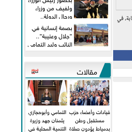
ولفيف من وزراء
ورجال الدولة..
الم، والتي بلغت أكثر من 48.9 مليون إصابة، في
النائبان وليد التمامي ومحمد...
بصمة إنسانية في
”جلال وعتيبة”..
النائب وليد التمامي
والبروفيسور جمال شيحة يداويان...
مقالات
قيادات وأعضاء حزب
التمامي وأبوحجازي
مستقبل وطن
يثمنان جهد وزيرة
بدمياط يؤدون صلاة
التنمية المحلية في