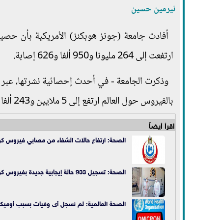
نيرمين حسين
أفادت جامعة (جونز هوبكنز) الأمريكية بأن حصيلة
ارتفعت إلى 264 مليونا و950 ألفا و626 إصابة.
وذكرت الجامعة - في أحدث إحصائية نشرتها، عبر مو
بالفيروس حول العالم ارتفع إلى 5 ملايين و243 ألفا و474 وفاة.
اقرأ أيضاً
الصحة: ارتفاع حالات الشفاء من مصابي فيروس كورونا إلى 299434 وخروجهم م
الصحة: تسجيل 933 حالة إيجابية جديدة بفيروس كورونا و 49 وفاة
الصحة العالمية: لم نسجل أى وفيات بسبب أوميكر