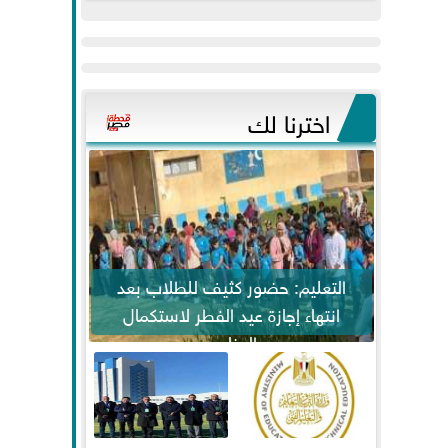
عيد
مواكبة خطوات
الفطر..ويحتشدون
الرئيس السيسي...
وسط آلاف...
اخترنا لك
التعليم: حضور كثيف للطلاب بعد
انتهاء إجازة عيد الفطر لاستكمال
المناهج