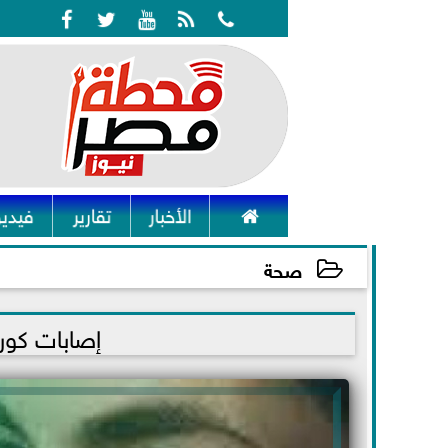






الأخبار
تقارير
فيديو
صحة
2021-12-04 10:15:13
إصابات كورونا عا