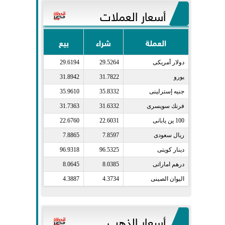
أسعار العملات
العملة
شراء
بيع
دولار أمريكى​
29.5264
29.6194
يورو​
31.7822
31.8942
جنيه إسترلينى​
35.8332
35.9610
فرنك سويسرى​
31.6332
31.7363
100 ين يابانى​
22.6031
22.6760
ريال سعودى​
7.8597
7.8865
دينار كويتى​
96.5325
96.9318
درهم اماراتى​
8.0385
8.0645
اليوان الصينى​
4.3734
4.3887
أسعار الذهب