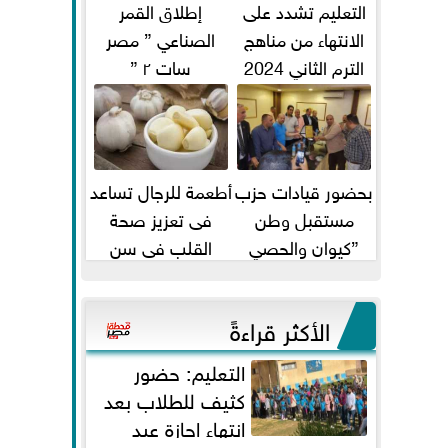
التعليم تشدد على
إطلاق القمر
الانتهاء من مناهج
الصناعي ” مصر
الترم الثاني 2024
سات ٢ ”
قبل الامتحانات
بحضور قيادات حزب
أطعمة للرجال تساعد
مستقبل وطن
فى تعزيز صحة
”كيوان والحصي
القلب فى سن
والتمامي وابوحجازي
الأربعين
وعيسي” أمانه كفر...
الأكثر قراءةً
التعليم: حضور
كثيف للطلاب بعد
انتهاء إجازة عيد