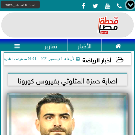




السبت 8 أغسطس 2026

الأخبار
تقارير

أخبار الرياضة
الأربعاء، 1 ديسمبر 2021
04:01 مـ
بتوقيت القاهرة
2021-12-01 16:01:36
إصابة حمزة المثلوثي بفيروس كورونا