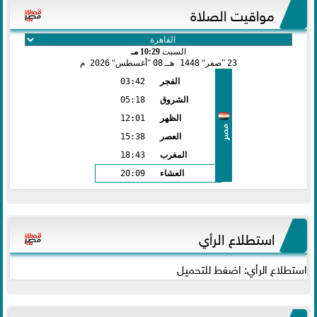
مواقيت الصلاة
السبت
10:29 مـ
23
صفر
1448 هـ
08
أغسطس
2026 م
الفجر
03:42
الشروق
05:18
الظهر
12:01
مصر
العصر
15:38
المغرب
18:43
العشاء
20:09
استطلاع الرأي
استطلاع الرأي: اضغط للتحميل