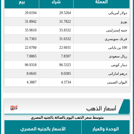
العملة
شراء
بيع
دولار أمريكى​
29.5264
29.6194
يورو​
31.7822
31.8942
جنيه إسترلينى​
35.8332
35.9610
فرنك سويسرى​
31.6332
31.7363
100 ين يابانى​
22.6031
22.6760
ريال سعودى​
7.8597
7.8865
دينار كويتى​
96.5325
96.9318
درهم اماراتى​
8.0385
8.0645
اليوان الصينى​
4.3734
4.3887
أسعار الذهب
متوسط سعر الذهب اليوم بالصاغة بالجنيه المصري
الوحدة والعيار
الأسعار بالجنيه المصري