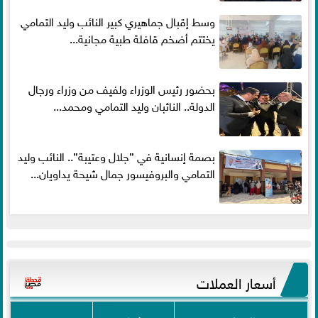
وسط إقبال جماهيري كبير النائب وليد التمامي
يختتم أضخم قافلة طبية مجانية...
بحضور رئيس الوزراء ولفيف من وزراء ورجال
الدولة.. النائبان وليد التمامي ومحمد...
بصمة إنسانية في ”جلال وعتيبة”.. النائب وليد
التمامي والبروفيسور جمال شيحة يداويان...
أسعار العملات