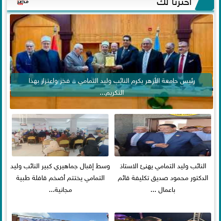
رئيس جامعة الأزهر يكرم النائب وليد التمامي .. فخر واعتزاز بهذا
التكريم...
النائب وليد التمامي يهنئ الاستاذ
وسط إقبال جماهيري كبير النائب وليد
الدكتور محمود صديق تكليفة قائم
التمامي يختتم أضخم قافلة طبية
باعمال ...
مجانية...