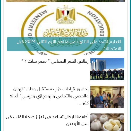
التعليم تشدد على الانتهاء من مناهج الترم الثاني 2024 قبل
الامتحانات
إطلاق القمر الصناعي ” مصر سات ٢ ”
بحضور قيادات حزب مستقبل وطن ”كيوان
والحصي والتمامي وابوحجازي وعيسي” أمانه
كفر...
أطعمة للرجال تساعد فى تعزيز صحة القلب فى
سن الأربعين