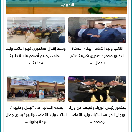
التكريم...
النائب وليد التمامي يهنئ الاستاذ
وسط إقبال جماهيري كبير النائب وليد
الدكتور محمود صديق تكليفة قائم
التمامي يختتم أضخم قافلة طبية
باعمال ...
مجانية...
بحضور رئيس الوزراء ولفيف من وزراء
بصمة إنسانية في ”جلال وعتيبة”..
ورجال الدولة.. النائبان وليد التمامي
النائب وليد التمامي والبروفيسور جمال
ومحمد...
شيحة يداويان...