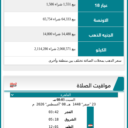
عيار 18
بيع 1,551 شراء 1,586
الاونصة
بيع 64,333 شراء 65,754
الجنيه الذهب
بيع 14,480 شراء 14,800
الكيلو
بيع 2,068,571 شراء 2,114,286
سعر الذهب بمحلات الصاغة تختلف بين منطقة وأخرى
مواقيت الصلاة
السبت
08:03 مـ
23
صفر
1448 هـ
08
أغسطس
2026 م
الفجر
03:42
الشروق
05:18
الظهر
12:01