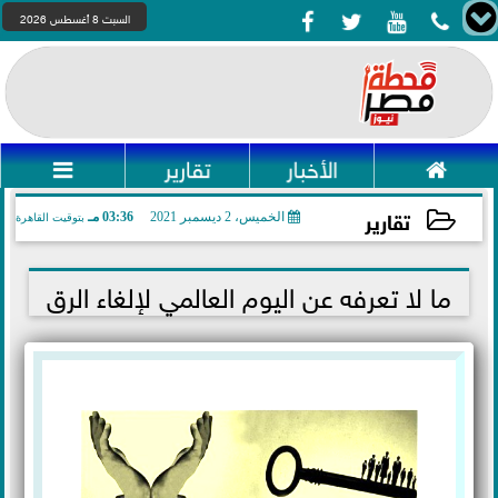




السبت 8 أغسطس 2026

الأخبار
تقارير

تقارير
الخميس، 2 ديسمبر 2021
03:36 مـ
بتوقيت القاهرة
2021-12-02 15:36:53
ما لا تعرفه عن اليوم العالمي لإلغاء الرق