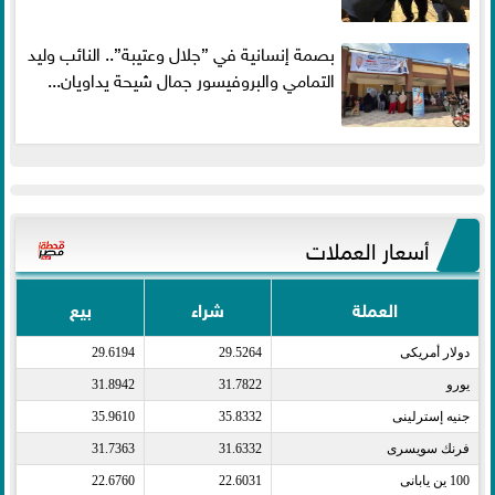
بصمة إنسانية في ”جلال وعتيبة”.. النائب وليد
التمامي والبروفيسور جمال شيحة يداويان...
أسعار العملات
العملة
شراء
بيع
دولار أمريكى​
29.5264
29.6194
يورو​
31.7822
31.8942
جنيه إسترلينى​
35.8332
35.9610
فرنك سويسرى​
31.6332
31.7363
100 ين يابانى​
22.6031
22.6760