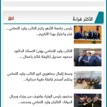
الأكثر قراءةً
رئيس جامعة الأزهر يكرم النائب وليد التمامي ..
فخر واعتزاز بهذا التكريم...
النائب وليد التمامي يهنئ الاستاذ الدكتور
محمود صديق تكليفة قائم باعمال ...
وسط إقبال جماهيري كبير النائب وليد التمامي
يختتم أضخم قافلة طبية مجانية...
بحضور رئيس الوزراء ولفيف من وزراء ورجال
الدولة.. النائبان وليد التمامي ومحمد...