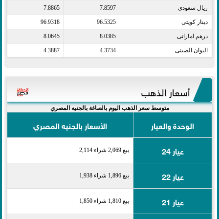
ريال سعودى​
7.8597
7.8865
دينار كويتى​
96.5325
96.9318
درهم اماراتى​
8.0385
8.0645
اليوان الصينى​
4.3734
4.3887
أسعار الذهب
متوسط سعر الذهب اليوم بالصاغة بالجنيه المصري
الوحدة والعيار
الأسعار بالجنيه المصري
عيار 24
بيع 2,069 شراء 2,114
عيار 22
بيع 1,896 شراء 1,938
عيار 21
بيع 1,810 شراء 1,850