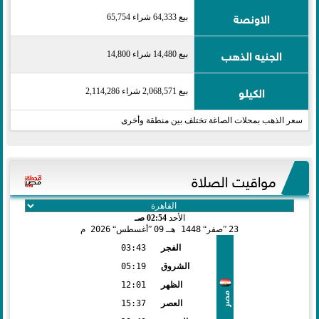
الاونصة
بيع 64,333 شراء 65,754
الجنيه الذهب
بيع 14,480 شراء 14,800
الكيلو
بيع 2,068,571 شراء 2,114,286
سعر الذهب بمحلات الصاغة تختلف بين منطقة وأخرى
مواقيت الصلاة
الأحد
02:54 صـ
23
صفر
1448 هـ
09
أغسطس
2026 م
الفجر
03:43
الشروق
05:19
الظهر
12:01
مصر
العصر
15:37