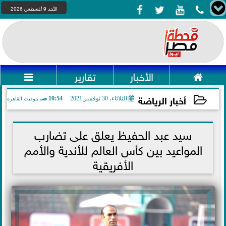




الأحد 9 أغسطس 2026

الأخبار
تقارير

أخبار الرياضة
الثلاثاء، 30 نوفمبر 2021
10:54 صـ
بتوقيت القاهرة
2021-11-30 10:54:25
سيد عبد الحفيظ يعلق على تضارب
المواعيد بين كأس العالم للأندية والأمم
الأفريقية