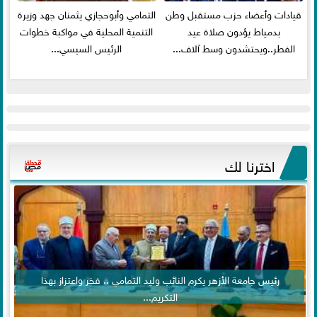
قيادات وأعضاء حزب مستقبل وطن
التمامي وأبوحجازي يثمنان جهد وزيرة
بدمياط يؤدون صلاة عيد
التنمية المحلية في مواكبة خطوات
الفطر..ويحتشدون وسط آلاف...
الرئيس السيسي...
اخترنا لك
رئيس جامعة الأزهر يكرم النائب وليد التمامي .. فخر واعتزاز بهذا
التكريم...