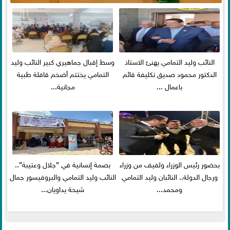
النائب وليد التمامي يهنئ الاستاذ
وسط إقبال جماهيري كبير النائب وليد
الدكتور محمود صديق تكليفة قائم
التمامي يختتم أضخم قافلة طبية
باعمال ...
مجانية...
بحضور رئيس الوزراء ولفيف من وزراء
بصمة إنسانية في ”جلال وعتيبة”..
ورجال الدولة.. النائبان وليد التمامي
النائب وليد التمامي والبروفيسور جمال
ومحمد...
شيحة يداويان...