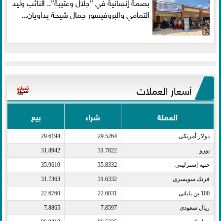
بصمة إنسانية في ”جلال وعتيبة”.. النائب وليد
التمامي والبروفيسور جمال شيحة يداويان...
أسعار العملات
العملة
شراء
بيع
دولار أمريكى​
29.5264
29.6194
يورو​
31.7822
31.8942
جنيه إسترلينى​
35.8332
35.9610
فرنك سويسرى​
31.6332
31.7363
100 ين يابانى​
22.6031
22.6760
ريال سعودى​
7.8597
7.8865