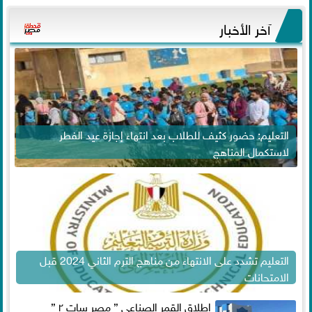
آخر الأخبار
التعليم: حضور كثيف للطلاب بعد انتهاء إجازة عيد الفطر
لاستكمال المناهج
التعليم تشدد على الانتهاء من مناهج الترم الثاني 2024 قبل
الامتحانات
إطلاق القمر الصناعي ” مصر سات ٢ ”