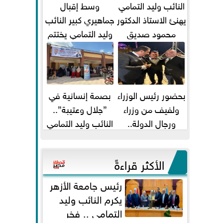
النائب وليد التمامي
وسط إقبال
يهنئ الاستاذ الدكتور
جماهيري كبير النائب
محمود صديق
وليد التمامي يختتم
تكليفة قائم باعمال
أضخم قافلة طبية
...
مجانية...
بحضور رئيس الوزراء
بصمة إنسانية في
ولفيف من وزراء
”جلال وعتيبة”..
ورجال الدولة..
النائب وليد التمامي
النائبان وليد التمامي
والبروفيسور جمال
ومحمد...
شيحة يداويان...
الأكثر قراءةً
رئيس جامعة الأزهر
يكرم النائب وليد
التمامي .. فخر