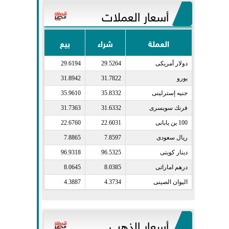
أسعار العملات
العملة
شراء
بيع
دولار أمريكى​
29.5264
29.6194
يورو​
31.7822
31.8942
جنيه إسترلينى​
35.8332
35.9610
فرنك سويسرى​
31.6332
31.7363
100 ين يابانى​
22.6031
22.6760
ريال سعودى​
7.8597
7.8865
دينار كويتى​
96.5325
96.9318
درهم اماراتى​
8.0385
8.0645
اليوان الصينى​
4.3734
4.3887
أسعار الذهب