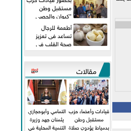
مستقبل وطن
”كيوان والحصي
والتمامي وابوحجازي وعيسي” أمانه
أطعمة للرجال
كفر...
تساعد فى تعزيز
صحة القلب فى
سن الأربعين
مقالات
قيادات وأعضاء حزب
التمامي وأبوحجازي
مستقبل وطن
يثمنان جهد وزيرة
بدمياط يؤدون صلاة
التنمية المحلية في