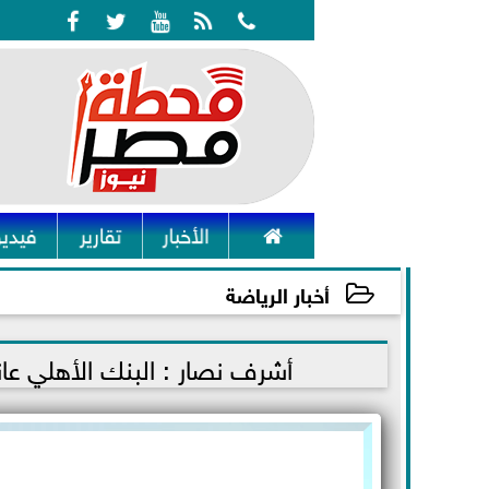






الأخبار
تقارير
فيديو
أخبار الرياضة
2021-11-27 10:10:12
أشرف نصار : البنك الأهلي عان