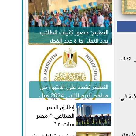
التعليم: حضور كثيف للطلاب
بعد انتهاء إجازة عيد الفطر
لاستكمال المناهج
ول هدف
التعليم تشدد على الانتهاء من
مناهج الترم الثاني 2024 قبل
فية في
الامتحانات
إطلاق القمر
الصناعي ” مصر
سات ٢ ”
بحضور قيادات حزب
ط بعقد