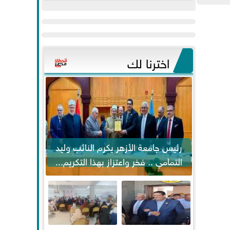
عيد
مواكبة خطوات
الفطر..ويحتشدون
الرئيس السيسي...
وسط آلاف...
اخترنا لك
رئيس جامعة الأزهر يكرم النائب وليد
التمامي .. فخر واعتزاز بهذا التكريم...