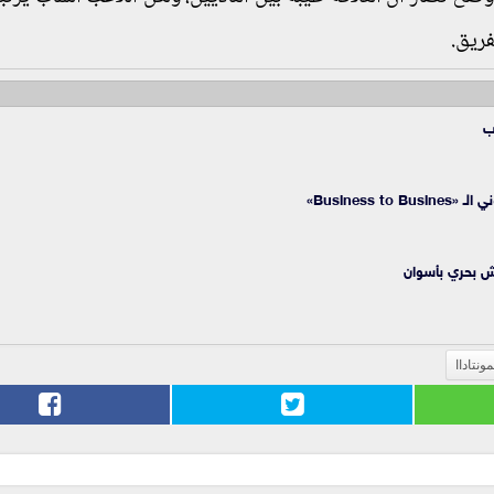
فريق.
ب
Business»
يش بحري بأسوان
مونتاداا