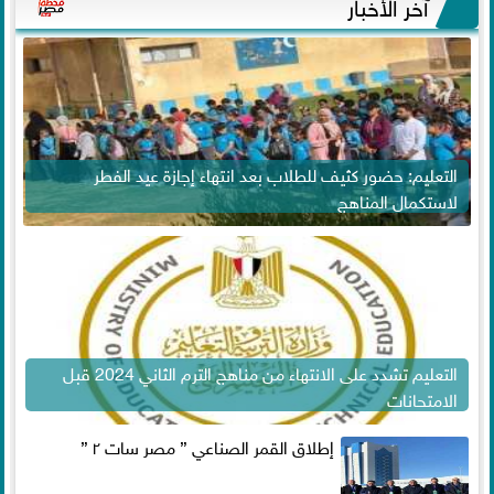
آخر الأخبار
التعليم: حضور كثيف للطلاب بعد انتهاء إجازة عيد الفطر
لاستكمال المناهج
التعليم تشدد على الانتهاء من مناهج الترم الثاني 2024 قبل
الامتحانات
إطلاق القمر الصناعي ” مصر سات ٢ ”