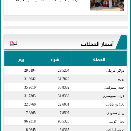
أسعار العملات
العملة
شراء
بيع
دولار أمريكى​
29.5264
29.6194
يورو​
31.7822
31.8942
جنيه إسترلينى​
35.8332
35.9610
فرنك سويسرى​
31.6332
31.7363
100 ين يابانى​
22.6031
22.6760
ريال سعودى​
7.8597
7.8865
دينار كويتى​
96.5325
96.9318
درهم اماراتى​
8.0385
8.0645