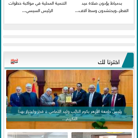
بدمياط يؤدون صلاة عيد
التنمية المحلية في مواكبة خطوات
الفطر..ويحتشدون وسط آلاف...
الرئيس السيسي...
اخترنا لك
رئيس جامعة الأزهر يكرم النائب وليد التمامي .. فخر واعتزاز بهذا
التكريم...