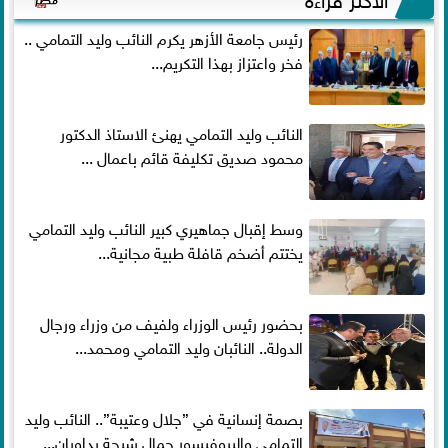
رئيس جامعة الأزهر يكرم النائب وليد التمامي ..
فخر واعتزاز بهذا التكريم...
النائب وليد التمامي يهنئ الاستاذ الدكتور
محمود صديق تكليفة قائم باعمال ...
وسط إقبال جماهيري كبير النائب وليد التمامي
يختتم أضخم قافلة طبية مجانية...
بحضور رئيس الوزراء ولفيف من وزراء ورجال
الدولة.. النائبان وليد التمامي ومحمد...
بصمة إنسانية في ”جلال وعتيبة”.. النائب وليد
التمامي والبروفيسور جمال شيحة يداويان...