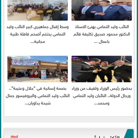
النائب وليد التمامي يهنئ الاستاذ
وسط إقبال جماهيري كبير النائب وليد
الدكتور محمود صديق تكليفة قائم
التمامي يختتم أضخم قافلة طبية
باعمال ...
مجانية...
بحضور رئيس الوزراء ولفيف من وزراء
بصمة إنسانية في ”جلال وعتيبة”..
ورجال الدولة.. النائبان وليد التمامي
النائب وليد التمامي والبروفيسور جمال
ومحمد...
شيحة يداويان...
الأكثر قراءةً