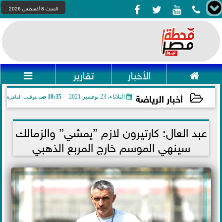




السبت 8 أغسطس 2026

الأخبار
تقارير

أخبار الرياضة
الثلاثاء، 23 نوفمبر 2021
10:35 صـ
بتوقيت القاهرة
2021-11-23 10:35:18
عبد العال: كارتيرون لازم ”يمشي” والزمالك
سينهي الموسم خارج المربع الذهبي