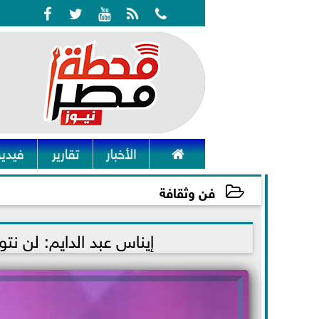






الأخبار
تقارير
فيديو
فن وثقافة
2021-11-27 01:30:44
إيناس عبد الدايم: لن ن