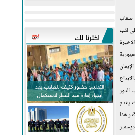
عيد
مواكبة خطوات
الفطر..ويحتشدون
الرئيس السيسي...
ى صعاب
وسط آلاف...
لى لقب
اخترنا لك
لاخيرة
مهورية
الإيمان
لابداع
التعليم: حضور كثيف للطلاب بعد
 الدور
انتهاء إجازة عيد الفطر لاستكمال
ث يقدم
المناهج
در هذا
لخامس من ديسمبر