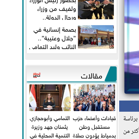
ولفيف من وزراء
ورجال الدولة..
النائبان وليد التمامي ومحمد...
بصمة إنسانية في
”جلال وعتيبة”..
النائب وليد التمامي
والبروفيسور جمال شيحة يداويان...
مقالات
قيادات وأعضاء حزب
التمامي وأبوحجازي
رئاسة
مستقبل وطن
يثمنان جهد وزيرة
كثر من
بدمياط يؤدون صلاة
التنمية المحلية في