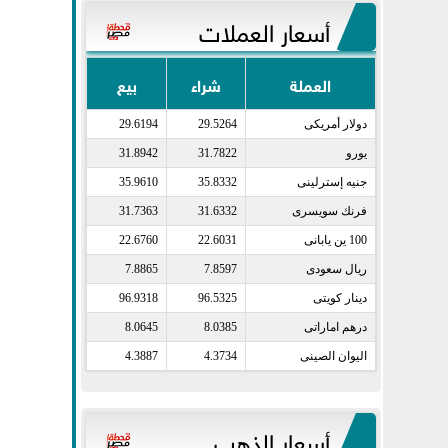
أسعار العملات
العملة
شراء
بيع
دولار أمريكى​
29.5264
29.6194
يورو​
31.7822
31.8942
جنيه إسترلينى​
35.8332
35.9610
فرنك سويسرى​
31.6332
31.7363
100 ين يابانى​
22.6031
22.6760
ريال سعودى​
7.8597
7.8865
دينار كويتى​
96.5325
96.9318
درهم اماراتى​
8.0385
8.0645
اليوان الصينى​
4.3734
4.3887
أسعار الذهب