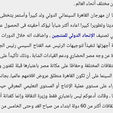
ها ان مهرجان القاهرة السينمائي الدولي ولد كبيراً وأستمر يتخط
ثا وتطويرا كبيرا اعاده أكثر شباباً ليؤكد أحقيته فى الحصول ع
الإتحاد الدولي للمنتجين
، واضافت انه خلال الدورات ا
 أجهزتها تنفيذاً لتوجيهات الرئيس عبد الفتاح السيسي رئيس الج
برة عن وجه مصر الحضاري ودعم القيادات الشابة ، وذلك تأكيداً على 
ثقافات المختلفة وحفاظا على مكانة مصر باعتبارها قبلة للفنون وا
لسينما على أن تكون القاهرة منطلق عروض افلامهم عالميا، بجانب
ء على مستوى عملية الإنتاج أو المستوى التعليمي المعرفي حي
 وقالت أدعوكم ليس باعتباري فقط وزيرة الثقافة وإنما كفنانة أق
الفن الرفيع، للاستمتاع بمجموعة من العروض تمثل ثقافات أكثر من 60 دولة ابتداء من صباح الغد وحتى ا