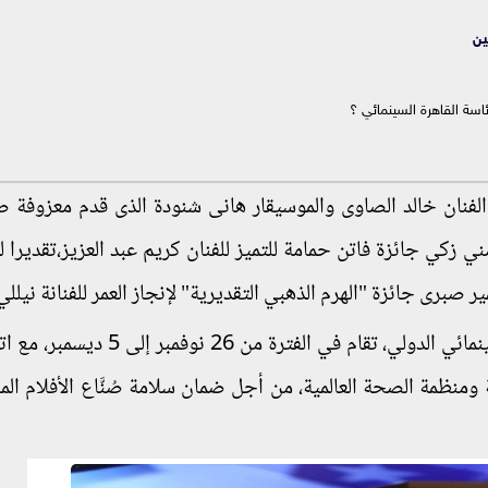
ين
سة القاهرة السينمائي ؟
لفنان خالد الصاوى والموسيقار هانى شنودة الذى قدم معزوفة ص
مني زكي جائزة فاتن حمامة للتميز للفنان كريم عبد العزيز،تقديرا 
ر صبرى جائزة "الهرم الذهبي التقديرية" لإنجاز العمر للفنانة نيللي 
يشار إلى أن الدورة الـ 43 من مهرجان القاهرة السينمائي الدولي، تقام في الفترة
ة ومنظمة الصحة العالمية، من أجل ضمان سلامة صُنَّاع الأفلام ال