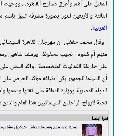
المقبل على أهم وأعرق مسارح القاهرة، ، ووجهت ا
الثالثة والأربعين للنور بصورة مشرقة تليق بإسم
العربية
.
وقال محمد حفظى ان مهرجان القاهرة السينمائى ا
منهم أم كلثوم ، نجيب محفوظ ، يوسف شاهين ومحمد 
على خارطة الفعاليات المتخصصة ، واكد السعى على 
أن السينما للجمهور بكل اطيافه مؤكد الحرص على اخ
للدولة المصرية ووزارة الثقافة على ثقتها ودعمها 
تحية لارواح الراحلين السينمائيين هذا العام والذين
اقرأ أيضاً
ضحكات ودموع وسينما الحياة.. «كوكتيل مشاعر» في