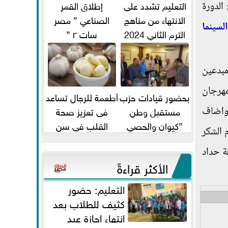
التعليم تشدد على
إطلاق القمر
الدورة
الانتهاء من مناهج
الصناعي ” مصر
لسينما
الترم الثاني 2024
سات ٢ ”
قبل الامتحانات
مبدعين
مهرجان
بحضور قيادات حزب
أطعمة للرجال تساعد
مستقبل وطن
فى تعزيز صحة
 واضاف
”كيوان والحصي
القلب فى سن
 الشكر
والتمامي وابوحجازي
الأربعين
ة حداد
وعيسي” أمانه كفر...
الأكثر قراءةً
التعليم: حضور
كثيف للطلاب بعد
انتهاء إجازة عيد