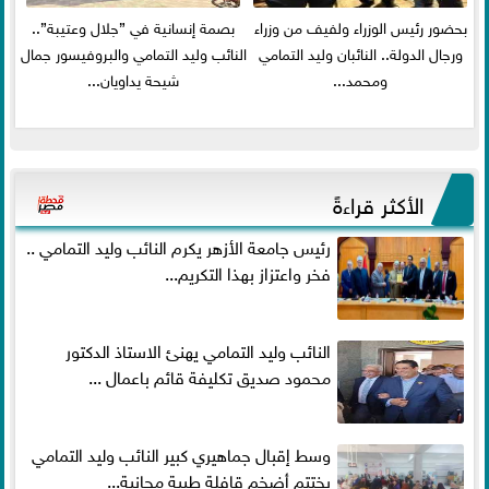
بحضور رئيس الوزراء ولفيف من وزراء
بصمة إنسانية في ”جلال وعتيبة”..
ورجال الدولة.. النائبان وليد التمامي
النائب وليد التمامي والبروفيسور جمال
ومحمد...
شيحة يداويان...
الأكثر قراءةً
رئيس جامعة الأزهر يكرم النائب وليد التمامي ..
فخر واعتزاز بهذا التكريم...
النائب وليد التمامي يهنئ الاستاذ الدكتور
محمود صديق تكليفة قائم باعمال ...
وسط إقبال جماهيري كبير النائب وليد التمامي
يختتم أضخم قافلة طبية مجانية...