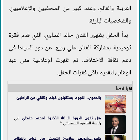
العربية والعالم، وعدد كبير من الصحفيين والإعلاميين،
والشخصيات البارزة.
بدأ الحفل بظهور الفنان خالد الصاوي، الذي قدم فقرة
كوميدية بمشاركة الفنان علي ربيع، عن دور السينما في
دعم ثقافة الاختلاف، ثم ظهرت الإعلامية منى عبد
الوهاب، لتقديم باقي فقرات الحفل.
اقرأ أيضاً
بالدموع.. النجوم يستقبلون فيلم وثائقي عن الراحلين
هل تكون الدورة الـ 43 الأخيرة ل
محمد حفظي
في
رئاسة القاهرة السينمائي ؟
خاص...شريف سلامة: انتهيت من غرام بانتظام