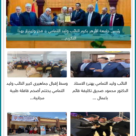
رئيس جامعة الأزهر يكرم النائب وليد التمامي .. فخر واعتزاز بهذا
التكريم...
النائب وليد التمامي يهنئ الاستاذ
وسط إقبال جماهيري كبير النائب وليد
الدكتور محمود صديق تكليفة قائم
التمامي يختتم أضخم قافلة طبية
باعمال ...
مجانية...