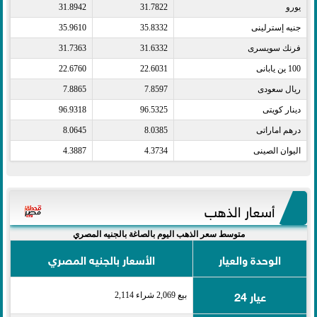
يورو​
31.7822
31.8942
جنيه إسترلينى​
35.8332
35.9610
فرنك سويسرى​
31.6332
31.7363
100 ين يابانى​
22.6031
22.6760
ريال سعودى​
7.8597
7.8865
دينار كويتى​
96.5325
96.9318
درهم اماراتى​
8.0385
8.0645
اليوان الصينى​
4.3734
4.3887
أسعار الذهب
متوسط سعر الذهب اليوم بالصاغة بالجنيه المصري
الوحدة والعيار
الأسعار بالجنيه المصري
عيار 24
بيع 2,069 شراء 2,114