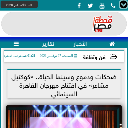




الأحد 9 أغسطس 2026

الأخبار
تقارير

فن وثقافة
السبت، 27 نوفمبر 2021
01:21 صـ
بتوقيت القاهرة
2021-11-27 01:21:23
ضحكات ودموع وسينما الحياة.. «كوكتيل
مشاعر» في افتتاح مهرجان القاهرة
السينمائي