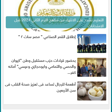
التعليم تشدد على الانتهاء من مناهج الترم الثاني 2024 قبل
الامتحانات
إطلاق القمر الصناعي ” مصر سات ٢ ”
بحضور قيادات حزب مستقبل وطن ”كيوان
والحصي والتمامي وابوحجازي وعيسي” أمانه
كفر...
أطعمة للرجال تساعد فى تعزيز صحة القلب فى
سن الأربعين