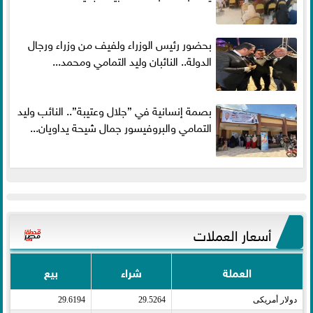
بحضور رئيس الوزراء ولفيف من وزراء ورجال
الدولة.. النائبان وليد التمامي ومحمد...
بصمة إنسانية في ”جلال وعتيبة”.. النائب وليد
التمامي والبروفيسور جمال شيحة يداويان...
أسعار العملات
العملة
شراء
بيع
دولار أمريكى​
29.5264
29.6194