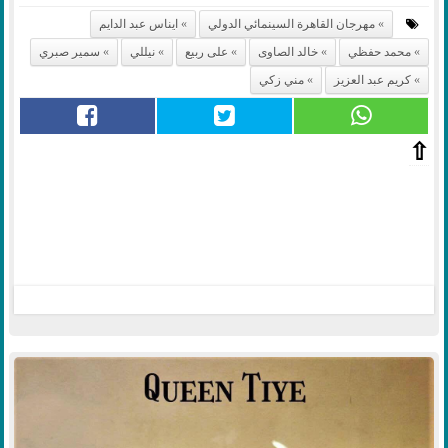
مهرجان القاهرة السينمائي الدولي
ايناس عبد الدايم
محمد حفظي
خالد الصاوى
على ربيع
نيللي
سمير صبري
كريم عبد العزيز
مني زكي
⇧