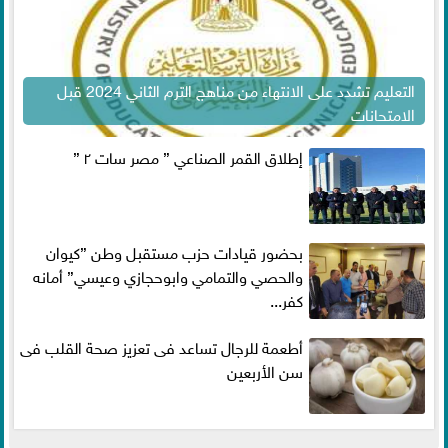
التعليم تشدد على الانتهاء من مناهج الترم الثاني 2024 قبل
الامتحانات
إطلاق القمر الصناعي ” مصر سات ٢ ”
بحضور قيادات حزب مستقبل وطن ”كيوان
والحصي والتمامي وابوحجازي وعيسي” أمانه
كفر...
أطعمة للرجال تساعد فى تعزيز صحة القلب فى
سن الأربعين