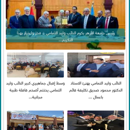
رئيس جامعة الأزهر يكرم النائب وليد التمامي .. فخر واعتزاز بهذا
التكريم...
النائب وليد التمامي يهنئ الاستاذ
وسط إقبال جماهيري كبير النائب وليد
الدكتور محمود صديق تكليفة قائم
التمامي يختتم أضخم قافلة طبية
باعمال ...
مجانية...