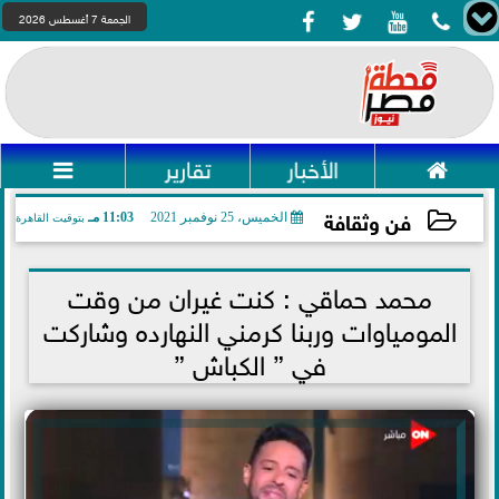




الجمعة 7 أغسطس 2026

الأخبار
تقارير

فن وثقافة
الخميس، 25 نوفمبر 2021
11:03 مـ
بتوقيت القاهرة
2021-11-25 23:03:52
محمد حماقي : كنت غيران من وقت
المومياوات وربنا كرمني النهارده وشاركت
في ” الكباش ”