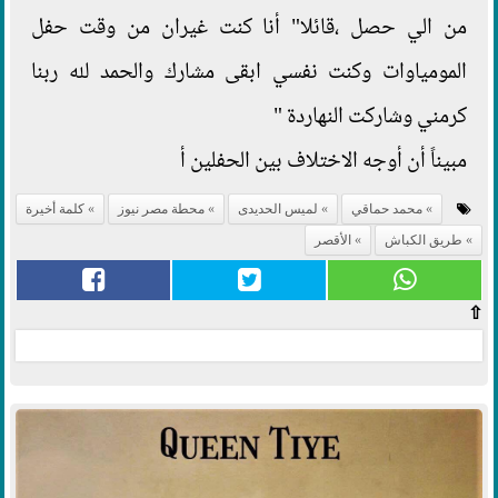
من الي حصل ،قائلا" أنا كنت غيران من وقت حفل
المومياوات وكنت نفسي ابقى مشارك والحمد لله ربنا
كرمني وشاركت النهاردة "
مبيناً أن أوجه الاختلاف بين الحفلين أ
محمد حماقي
لميس الحديدى
محطة مصر نيوز
كلمة أخيرة
طريق الكباش
الأقصر
⇧