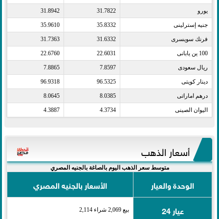
يورو​
31.7822
31.8942
جنيه إسترلينى​
35.8332
35.9610
فرنك سويسرى​
31.6332
31.7363
100 ين يابانى​
22.6031
22.6760
ريال سعودى​
7.8597
7.8865
دينار كويتى​
96.5325
96.9318
درهم اماراتى​
8.0385
8.0645
اليوان الصينى​
4.3734
4.3887
أسعار الذهب
متوسط سعر الذهب اليوم بالصاغة بالجنيه المصري
الوحدة والعيار
الأسعار بالجنيه المصري
عيار 24
بيع 2,069 شراء 2,114