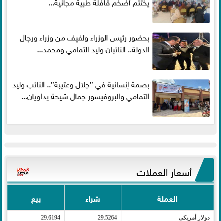
يختتم أضخم قافلة طبية مجانية...
بحضور رئيس الوزراء ولفيف من وزراء ورجال
الدولة.. النائبان وليد التمامي ومحمد...
بصمة إنسانية في ”جلال وعتيبة”.. النائب وليد
التمامي والبروفيسور جمال شيحة يداويان...
أسعار العملات
العملة
شراء
بيع
دولار أمريكى​
29.5264
29.6194