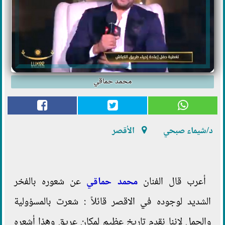
محمد حماقي
د/شيماء صبحي
الأقصر
أعرب قال الفنان
محمد حماقي
عن شعوره بالفخر
الشديد لوجوده في الاقصر قائلاً : شعرت بالمسؤولية
والحمل لاننا نقدم تاريخ عظيم لمكان عريق وهذا أشعره