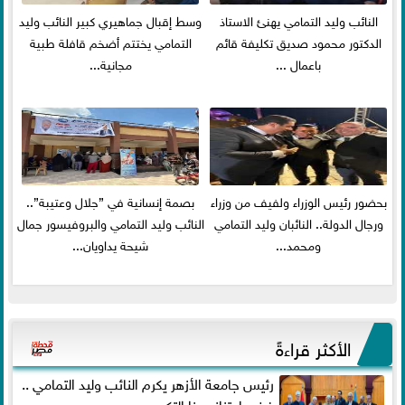
النائب وليد التمامي يهنئ الاستاذ
وسط إقبال جماهيري كبير النائب وليد
الدكتور محمود صديق تكليفة قائم
التمامي يختتم أضخم قافلة طبية
باعمال ...
مجانية...
بحضور رئيس الوزراء ولفيف من وزراء
بصمة إنسانية في ”جلال وعتيبة”..
ورجال الدولة.. النائبان وليد التمامي
النائب وليد التمامي والبروفيسور جمال
ومحمد...
شيحة يداويان...
الأكثر قراءةً
رئيس جامعة الأزهر يكرم النائب وليد التمامي ..
فخر واعتزاز بهذا التكريم...