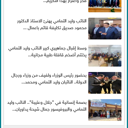
النائب وليد التمامي يهنئ الاستاذ الدكتور
محمود صديق تكليفة قائم باعمال ...
وسط إقبال جماهيري كبير النائب وليد التمامي
يختتم أضخم قافلة طبية مجانية...
بحضور رئيس الوزراء ولفيف من وزراء ورجال
الدولة.. النائبان وليد التمامي ومحمد...
بصمة إنسانية في ”جلال وعتيبة”.. النائب وليد
التمامي والبروفيسور جمال شيحة يداويان...