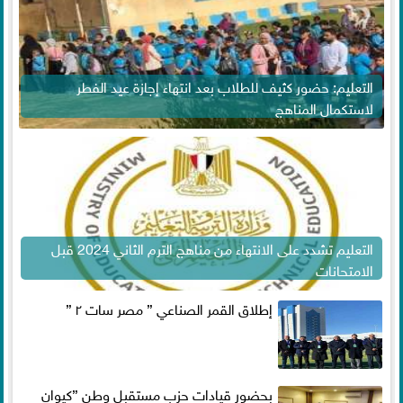
التعليم: حضور كثيف للطلاب بعد انتهاء إجازة عيد الفطر
لاستكمال المناهج
التعليم تشدد على الانتهاء من مناهج الترم الثاني 2024 قبل
الامتحانات
إطلاق القمر الصناعي ” مصر سات ٢ ”
بحضور قيادات حزب مستقبل وطن ”كيوان