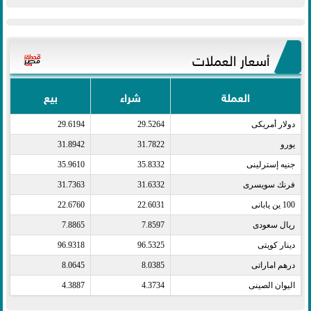
أسعار العملات
العملة
شراء
بيع
دولار أمريكى​
29.5264
29.6194
يورو​
31.7822
31.8942
جنيه إسترلينى​
35.8332
35.9610
فرنك سويسرى​
31.6332
31.7363
100 ين يابانى​
22.6031
22.6760
ريال سعودى​
7.8597
7.8865
دينار كويتى​
96.5325
96.9318
درهم اماراتى​
8.0385
8.0645
اليوان الصينى​
4.3734
4.3887