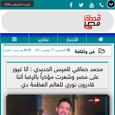




السبت 8 أغسطس 2026

الأخبار
تقارير

فن وثقافة
الخميس، 25 نوفمبر 2021
10:59 مـ
بتوقيت القاهرة
2021-11-25 22:59:31
محمد حماقي للميس الحديدي : أنا غيور
على مصر وشعرت مؤخراً بالرضا أننا
قادرون نوري للعالم العظمة دي