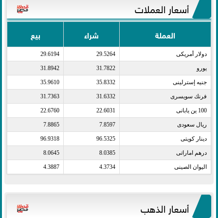
أسعار العملات
العملة
شراء
بيع
دولار أمريكى​
29.5264
29.6194
يورو​
31.7822
31.8942
جنيه إسترلينى​
35.8332
35.9610
فرنك سويسرى​
31.6332
31.7363
100 ين يابانى​
22.6031
22.6760
ريال سعودى​
7.8597
7.8865
دينار كويتى​
96.5325
96.9318
درهم اماراتى​
8.0385
8.0645
اليوان الصينى​
4.3734
4.3887
أسعار الذهب