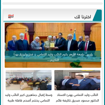
اخترنا لك
رئيس جامعة الأزهر يكرم النائب وليد التمامي .. فخر واعتزاز بهذا
التكريم...
النائب وليد التمامي يهنئ الاستاذ
وسط إقبال جماهيري كبير النائب وليد
الدكتور محمود صديق تكليفة قائم
التمامي يختتم أضخم قافلة طبية