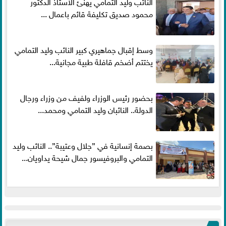
النائب وليد التمامي يهنئ الاستاذ الدكتور
محمود صديق تكليفة قائم باعمال ...
وسط إقبال جماهيري كبير النائب وليد التمامي
يختتم أضخم قافلة طبية مجانية...
بحضور رئيس الوزراء ولفيف من وزراء ورجال
الدولة.. النائبان وليد التمامي ومحمد...
بصمة إنسانية في ”جلال وعتيبة”.. النائب وليد
التمامي والبروفيسور جمال شيحة يداويان...