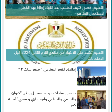
التعليم: حضور كثيف للطلاب بعد انتهاء إجازة عيد الفطر
لاستكمال المناهج
التعليم تشدد على الانتهاء من مناهج الترم الثاني 2024 قبل
الامتحانات
إطلاق القمر الصناعي ” مصر سات ٢ ”
بحضور قيادات حزب مستقبل وطن ”كيوان
والحصي والتمامي وابوحجازي وعيسي” أمانه
كفر...