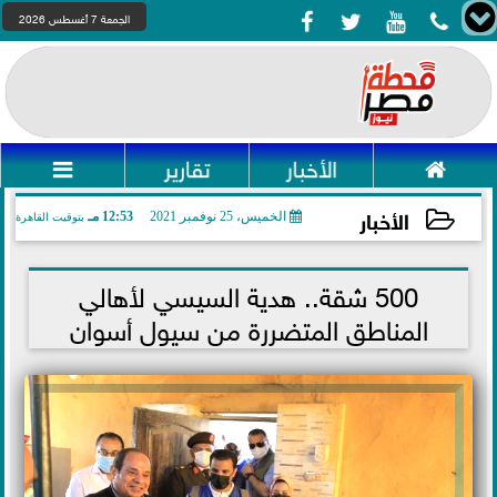




الجمعة 7 أغسطس 2026

الأخبار
تقارير

الأخبار
الخميس، 25 نوفمبر 2021
12:53 مـ
بتوقيت القاهرة
2021-11-25 12:53:57
500 شقة.. هدية السيسي لأهالي
المناطق المتضررة من سيول أسوان