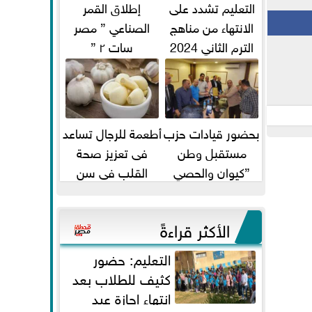
التعليم تشدد على
إطلاق القمر
الانتهاء من مناهج
الصناعي ” مصر
الترم الثاني 2024
سات ٢ ”
قبل الامتحانات
بحضور قيادات حزب
أطعمة للرجال تساعد
مستقبل وطن
فى تعزيز صحة
”كيوان والحصي
القلب فى سن
والتمامي وابوحجازي
الأربعين
وعيسي” أمانه كفر...
الأكثر قراءةً
التعليم: حضور
كثيف للطلاب بعد
انتهاء إجازة عيد