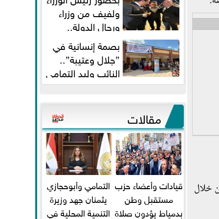
ة.
ولفيف من وزراء
ورجال الدولة..
النائبان وليد التمامي ومحمد...
بصمة إنسانية في
”جلال وعتيبة”..
النائب وليد التمامي
والبروفيسور جمال شيحة يداويان...
مقالات
قيادات وأعضاء حزب
التمامي وأبوحجازي
ن خلال
مستقبل وطن
يثمنان جهد وزيرة
بدمياط يؤدون صلاة
التنمية المحلية في