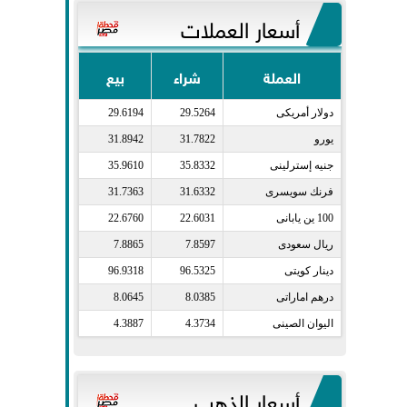
أسعار العملات
العملة
شراء
بيع
دولار أمريكى​
29.5264
29.6194
يورو​
31.7822
31.8942
جنيه إسترلينى​
35.8332
35.9610
فرنك سويسرى​
31.6332
31.7363
100 ين يابانى​
22.6031
22.6760
ريال سعودى​
7.8597
7.8865
دينار كويتى​
96.5325
96.9318
درهم اماراتى​
8.0385
8.0645
اليوان الصينى​
4.3734
4.3887
أسعار الذهب