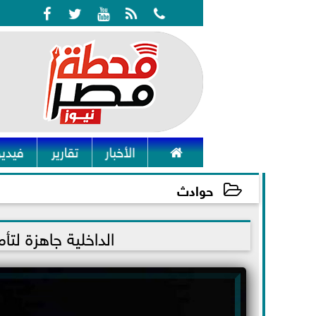






الأخبار
تقارير
فيديو
حوادث
2021-11-25 12:41:14
الداخلية جاهزة لت