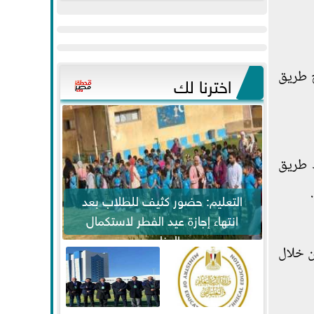
عيد
مواكبة خطوات
الفطر..ويحتشدون
الرئيس السيسي...
وسط آلاف...
ح طريق
اخترنا لك
ط طريق
التعليم: حضور كثيف للطلاب بعد
انتهاء إجازة عيد الفطر لاستكمال
المناهج
ن خلال