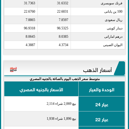
فرنك سويسرى​
31.6332
31.7363
100 ين يابانى​
22.6031
22.6760
ريال سعودى​
7.8597
7.8865
دينار كويتى​
96.5325
96.9318
درهم اماراتى​
8.0385
8.0645
اليوان الصينى​
4.3734
4.3887
أسعار الذهب
متوسط سعر الذهب اليوم بالصاغة بالجنيه المصري
الوحدة والعيار
الأسعار بالجنيه المصري
عيار 24
بيع 2,069 شراء 2,114
عيار 22
بيع 1,896 شراء 1,938