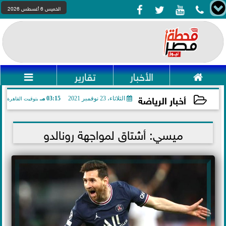




الخميس 6 أغسطس 2026

الأخبار
تقارير

أخبار الرياضة
الثلاثاء، 23 نوفمبر 2021
03:15 مـ
بتوقيت القاهرة
2021-11-23 15:15:00
ميسي: أشتاق لمواجهة رونالدو