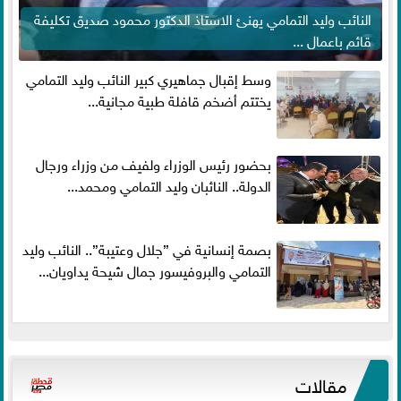
النائب وليد التمامي يهنئ الاستاذ الدكتور محمود صديق تكليفة
قائم باعمال ...
وسط إقبال جماهيري كبير النائب وليد التمامي
يختتم أضخم قافلة طبية مجانية...
بحضور رئيس الوزراء ولفيف من وزراء ورجال
الدولة.. النائبان وليد التمامي ومحمد...
بصمة إنسانية في ”جلال وعتيبة”.. النائب وليد
التمامي والبروفيسور جمال شيحة يداويان...
مقالات