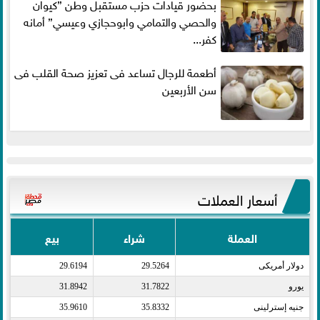
بحضور قيادات حزب مستقبل وطن ”كيوان
والحصي والتمامي وابوحجازي وعيسي” أمانه
كفر...
أطعمة للرجال تساعد فى تعزيز صحة القلب فى
سن الأربعين
أسعار العملات
العملة
شراء
بيع
دولار أمريكى​
29.5264
29.6194
يورو​
31.7822
31.8942
جنيه إسترلينى​
35.8332
35.9610