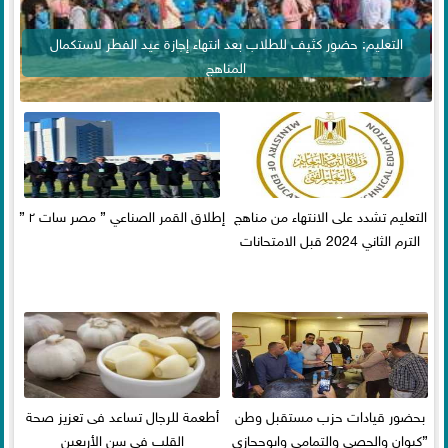
التعليم: حضور كثيف للطلاب بعد انتهاء إجازة عيد الفطر لاستكمال
المناهج
التعليم تشدد على الانتهاء من مناهج
إطلاق القمر الصناعي ” مصر سات ٢ ”
الترم الثاني 2024 قبل الامتحانات
بحضور قيادات حزب مستقبل وطن
أطعمة للرجال تساعد فى تعزيز صحة
”كيوان والحصي والتمامي وابوحجازي
القلب فى سن الأربعين