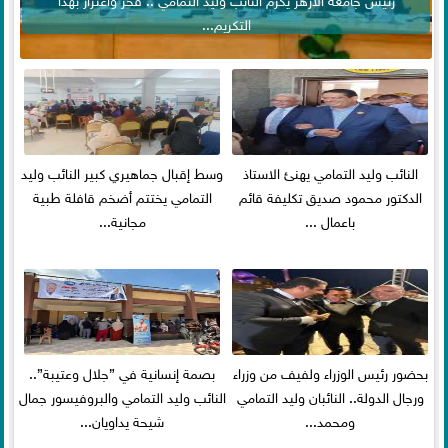
التكريم...
النائب وليد التمامي يهنئ الاستاذ
وسط إقبال جماهيري كبير النائب وليد
الدكتور محمود صديق تكليفة قائم
التمامي يختتم أضخم قافلة طبية
باعمال ...
مجانية...
بحضور رئيس الوزراء ولفيف من وزراء
بصمة إنسانية في ”جلال وعتيبة”..
ورجال الدولة.. النائبان وليد التمامي
النائب وليد التمامي والبروفيسور جمال
ومحمد...
شيحة يداويان...