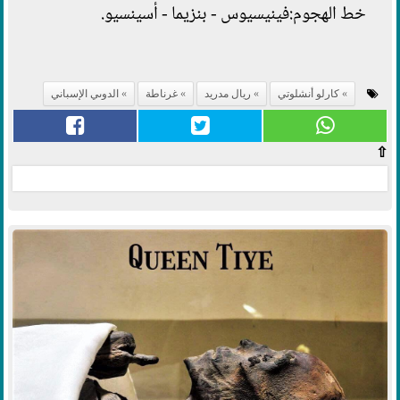
خط الهجوم:فينيسيوس - بنزيما - أسينسيو.
كارلو أنشلوتي
ريال مدريد
غرناطة
الدوىي الإسباني
⇧