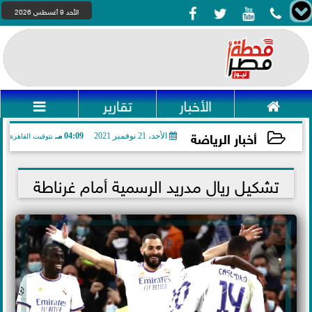




الأحد 9 أغسطس 2026

الأخبار
تقارير

أخبار الرياضة
الأحد، 21 نوفمبر 2021
04:09 مـ
بتوقيت القاهرة
2021-11-21 16:09:34
تشكيل ريال مدريد الرسمية أمام غرناطة