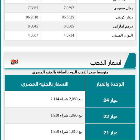
ريال سعودى​
7.8597
7.8865
دينار كويتى​
96.5325
96.9318
درهم اماراتى​
8.0385
8.0645
اليوان الصينى​
4.3734
4.3887
أسعار الذهب
متوسط سعر الذهب اليوم بالصاغة بالجنيه المصري
الوحدة والعيار
الأسعار بالجنيه المصري
عيار 24
بيع 2,069 شراء 2,114
عيار 22
بيع 1,896 شراء 1,938
عيار 21
بيع 1,810 شراء 1,850