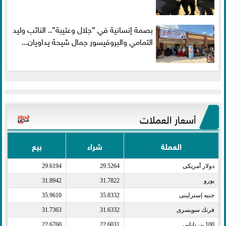
بصمة إنسانية في ”جلال وعتيبة”.. النائب وليد
التمامي والبروفيسور جمال شيحة يداويان...
أسعار العملات
العملة
شراء
بيع
دولار أمريكى​
29.5264
29.6194
يورو​
31.7822
31.8942
جنيه إسترلينى​
35.8332
35.9610
فرنك سويسرى​
31.6332
31.7363
100 ين يابانى​
22.6031
22.6760