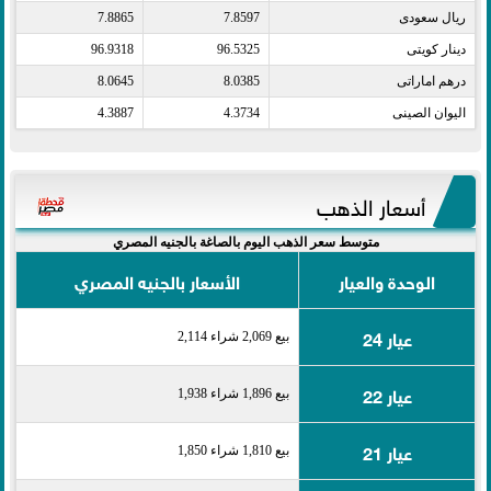
ريال سعودى​
7.8597
7.8865
دينار كويتى​
96.5325
96.9318
درهم اماراتى​
8.0385
8.0645
اليوان الصينى​
4.3734
4.3887
أسعار الذهب
متوسط سعر الذهب اليوم بالصاغة بالجنيه المصري
الوحدة والعيار
الأسعار بالجنيه المصري
عيار 24
بيع 2,069 شراء 2,114
عيار 22
بيع 1,896 شراء 1,938
عيار 21
بيع 1,810 شراء 1,850