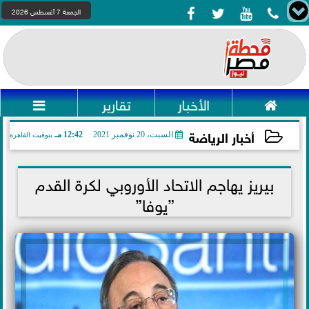




الجمعة 7 أغسطس 2026

الأخبار
تقارير

أخبار الرياضة
السبت، 20 نوفمبر 2021
12:42 مـ
بتوقيت القاهرة
2021-11-20 12:42:10
بيريز يهاجم الاتحاد الأوروبي لكرة القدم
”يوفا”