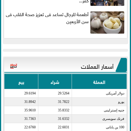
أطعمة للرجال تساعد فى تعزيز صحة القلب فى
سن الأربعين
أسعار العملات
العملة
شراء
بيع
دولار أمريكى​
29.5264
29.6194
يورو​
31.7822
31.8942
جنيه إسترلينى​
35.8332
35.9610
فرنك سويسرى​
31.6332
31.7363
100 ين يابانى​
22.6031
22.6760