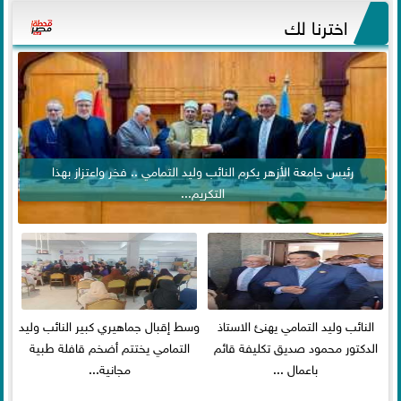
اخترنا لك
رئيس جامعة الأزهر يكرم النائب وليد التمامي .. فخر واعتزاز بهذا
التكريم...
النائب وليد التمامي يهنئ الاستاذ
وسط إقبال جماهيري كبير النائب وليد
الدكتور محمود صديق تكليفة قائم
التمامي يختتم أضخم قافلة طبية
باعمال ...
مجانية...