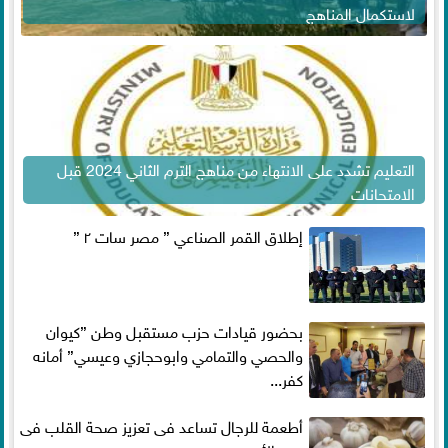
لاستكمال المناهج
التعليم تشدد على الانتهاء من مناهج الترم الثاني 2024 قبل
الامتحانات
إطلاق القمر الصناعي ” مصر سات ٢ ”
بحضور قيادات حزب مستقبل وطن ”كيوان
والحصي والتمامي وابوحجازي وعيسي” أمانه
كفر...
أطعمة للرجال تساعد فى تعزيز صحة القلب فى