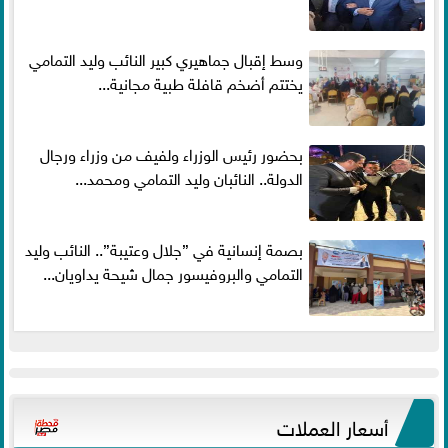
وسط إقبال جماهيري كبير النائب وليد التمامي
يختتم أضخم قافلة طبية مجانية...
بحضور رئيس الوزراء ولفيف من وزراء ورجال
الدولة.. النائبان وليد التمامي ومحمد...
بصمة إنسانية في ”جلال وعتيبة”.. النائب وليد
التمامي والبروفيسور جمال شيحة يداويان...
أسعار العملات