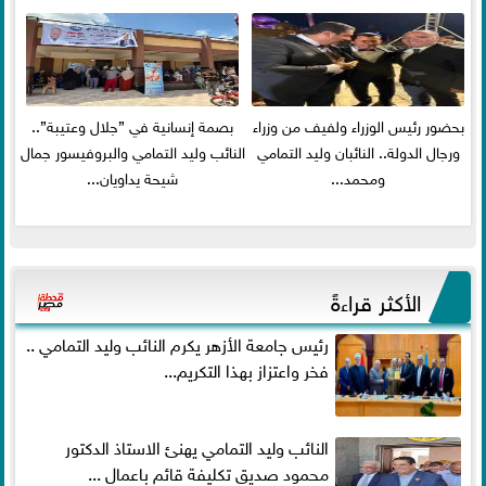
بحضور رئيس الوزراء ولفيف من وزراء
بصمة إنسانية في ”جلال وعتيبة”..
ورجال الدولة.. النائبان وليد التمامي
النائب وليد التمامي والبروفيسور جمال
ومحمد...
شيحة يداويان...
الأكثر قراءةً
رئيس جامعة الأزهر يكرم النائب وليد التمامي ..
فخر واعتزاز بهذا التكريم...
النائب وليد التمامي يهنئ الاستاذ الدكتور
محمود صديق تكليفة قائم باعمال ...