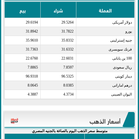
العملة
شراء
بيع
دولار أمريكى​
29.5264
29.6194
يورو​
31.7822
31.8942
جنيه إسترلينى​
35.8332
35.9610
فرنك سويسرى​
31.6332
31.7363
100 ين يابانى​
22.6031
22.6760
ريال سعودى​
7.8597
7.8865
دينار كويتى​
96.5325
96.9318
درهم اماراتى​
8.0385
8.0645
اليوان الصينى​
4.3734
4.3887
أسعار الذهب
متوسط سعر الذهب اليوم بالصاغة بالجنيه المصري