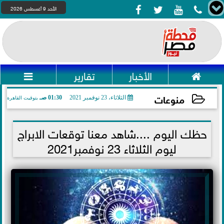




الأحد 9 أغسطس 2026

الأخبار
تقارير

منوعات
الثلاثاء، 23 نوفمبر 2021
01:30 صـ
بتوقيت القاهرة
2021-11-23 01:30:55
حظك اليوم ....شاهد معنا توقعات الابراج
ليوم الثلاثاء 23 نوفمبر2021