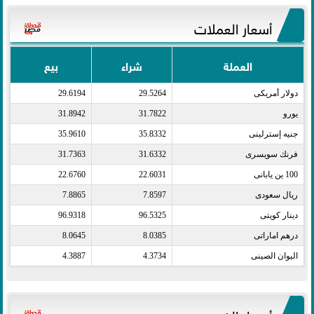
أسعار العملات
العملة
شراء
بيع
دولار أمريكى​
29.5264
29.6194
يورو​
31.7822
31.8942
جنيه إسترلينى​
35.8332
35.9610
فرنك سويسرى​
31.6332
31.7363
100 ين يابانى​
22.6031
22.6760
ريال سعودى​
7.8597
7.8865
دينار كويتى​
96.5325
96.9318
درهم اماراتى​
8.0385
8.0645
اليوان الصينى​
4.3734
4.3887