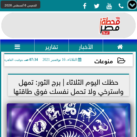




الخميس 6 أغسطس 2026

الأخبار
تقارير

منوعات
الثلاثاء، 16 نوفمبر 2021
07:34 صـ
بتوقيت القاهرة
2021-11-16 07:34:32
حظك اليوم الثلاثاء | برج الثور: تمهل
واسترخي ولا تحمل نفسك فوق طاقتها