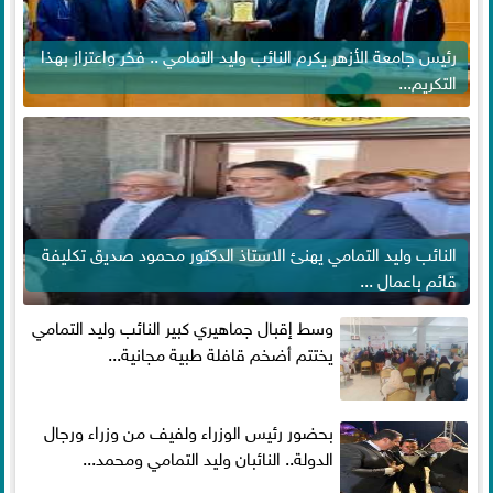
رئيس جامعة الأزهر يكرم النائب وليد التمامي .. فخر واعتزاز بهذا
التكريم...
النائب وليد التمامي يهنئ الاستاذ الدكتور محمود صديق تكليفة
قائم باعمال ...
وسط إقبال جماهيري كبير النائب وليد التمامي
يختتم أضخم قافلة طبية مجانية...
بحضور رئيس الوزراء ولفيف من وزراء ورجال
الدولة.. النائبان وليد التمامي ومحمد...