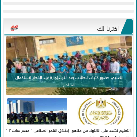
اخترنا لك
التعليم: حضور كثيف للطلاب بعد انتهاء إجازة عيد الفطر لاستكمال
المناهج
التعليم تشدد على الانتهاء من مناهج
إطلاق القمر الصناعي ” مصر سات ٢ ”
الترم الثاني 2024 قبل الامتحانات