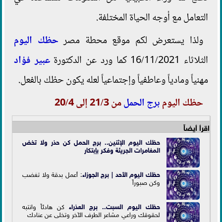
التعامل مع أوجه الحياة المختلفة.
ولذا يستعرض لكم موقع محطة مصر
حظك اليوم
الثلاثاء 16/11/2021 كما ورد عن الدكتورة
عبير فؤاد
مهنياً ومادياً وعاطفياً وإجتماعياً لعله يكون حظك بالفعل.
حظك اليوم
برج الحمل
من 21/3 إلى 20/4
اقرأ أيضاً
حظك اليوم الإثنين.. برج الحمل كن حذر ولا تخض
المغامرات الجريئة وفكر بإبتكار
حظك اليوم الأحد |
برج الجوزاء
: أعمل بدقة ولا تغضب
وكن صبوراً
حظك اليوم السبت..
برج العذراء
كن هادئاً وانتبه
لحقوقك وراعي مشاعر الطرف الآخر وتخلى عن عنادك