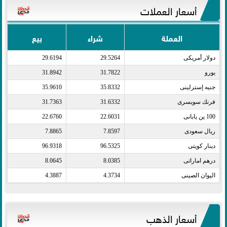
أسعار العملات
العملة
شراء
بيع
دولار أمريكى​
29.5264
29.6194
يورو​
31.7822
31.8942
جنيه إسترلينى​
35.8332
35.9610
فرنك سويسرى​
31.6332
31.7363
100 ين يابانى​
22.6031
22.6760
ريال سعودى​
7.8597
7.8865
دينار كويتى​
96.5325
96.9318
درهم اماراتى​
8.0385
8.0645
اليوان الصينى​
4.3734
4.3887
أسعار الذهب