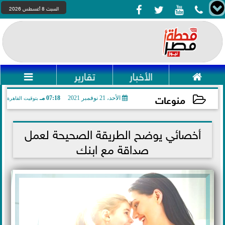




السبت 8 أغسطس 2026

الأخبار
تقارير

منوعات
الأحد، 21 نوفمبر 2021
07:18 مـ
بتوقيت القاهرة
2021-11-21 19:18:34
أخصائي يوضح الطريقة الصحيحة لعمل
صداقة مع ابنك