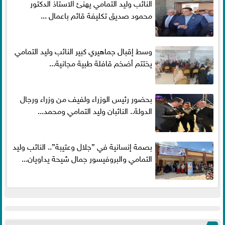
النائب وليد التمامي يهنئ الاستاذ الدكتور
محمود صديق تكليفة قائم باعمال ...
وسط إقبال جماهيري كبير النائب وليد التمامي
يختتم أضخم قافلة طبية مجانية...
بحضور رئيس الوزراء ولفيف من وزراء ورجال
الدولة.. النائبان وليد التمامي ومحمد...
بصمة إنسانية في ”جلال وعتيبة”.. النائب وليد
التمامي والبروفيسور جمال شيحة يداويان...