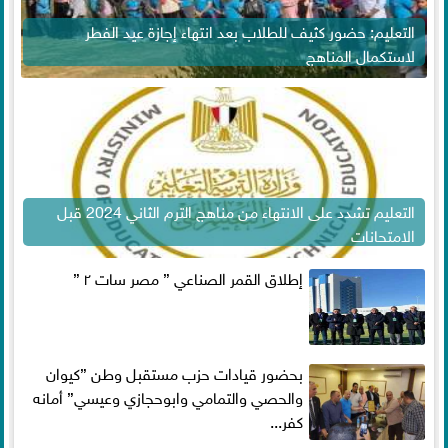
التعليم: حضور كثيف للطلاب بعد انتهاء إجازة عيد الفطر
لاستكمال المناهج
التعليم تشدد على الانتهاء من مناهج الترم الثاني 2024 قبل
الامتحانات
إطلاق القمر الصناعي ” مصر سات ٢ ”
بحضور قيادات حزب مستقبل وطن ”كيوان
والحصي والتمامي وابوحجازي وعيسي” أمانه
كفر...