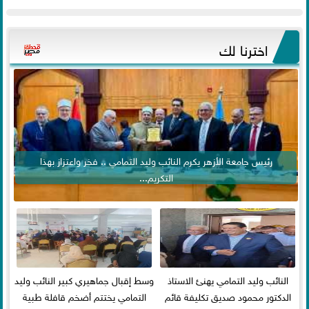
اخترنا لك
رئيس جامعة الأزهر يكرم النائب وليد التمامي .. فخر واعتزاز بهذا
التكريم...
النائب وليد التمامي يهنئ الاستاذ
وسط إقبال جماهيري كبير النائب وليد
الدكتور محمود صديق تكليفة قائم
التمامي يختتم أضخم قافلة طبية