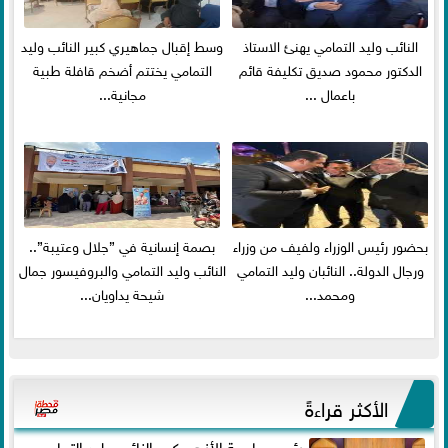
النائب وليد التمامي يهنئ الاستاذ
وسط إقبال جماهيري كبير النائب وليد
الدكتور محمود صديق تكليفة قائم
التمامي يختتم أضخم قافلة طبية
باعمال ...
مجانية...
بحضور رئيس الوزراء ولفيف من وزراء
بصمة إنسانية في ”جلال وعتيبة”..
ورجال الدولة.. النائبان وليد التمامي
النائب وليد التمامي والبروفيسور جمال
ومحمد...
شيحة يداويان...
الأكثر قراءةً
رئيس جامعة الأزهر يكرم النائب وليد التمامي ..