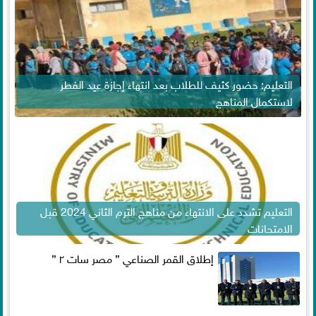
التعليم: حضور كثيف للطلاب بعد انتهاء إجازة عيد الفطر
لاستكمال المناهج
التعليم تشدد على الانتهاء من مناهج الترم الثاني 2024 قبل
الامتحانات
إطلاق القمر الصناعي ” مصر سات ٢ ”