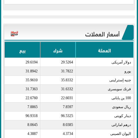
أسعار العملات
العملة
شراء
بيع
دولار أمريكى​
29.5264
29.6194
يورو​
31.7822
31.8942
جنيه إسترلينى​
35.8332
35.9610
فرنك سويسرى​
31.6332
31.7363
100 ين يابانى​
22.6031
22.6760
ريال سعودى​
7.8597
7.8865
دينار كويتى​
96.5325
96.9318
درهم اماراتى​
8.0385
8.0645
اليوان الصينى​
4.3734
4.3887