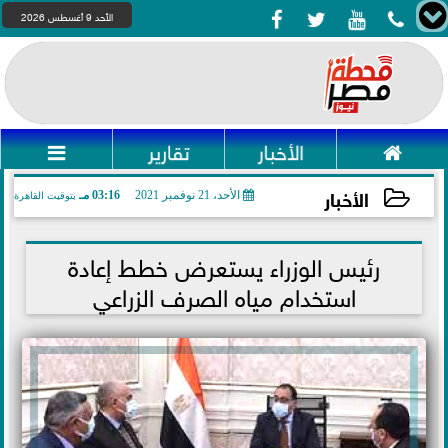




الأحد 9 أغسطس 2026

الأخبار
تقارير

الأخبار
الأحد، 21 نوفمبر 2021
03:16 مـ
بتوقيت القاهرة
2021-11-21 15:16:20
رئيس الوزراء يستعرض خطط إعادة
استخدام مياه الصرف الزراعي