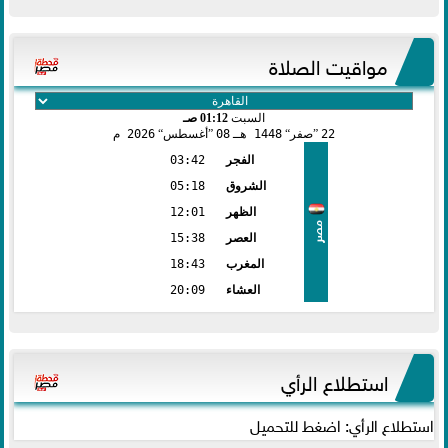
مواقيت الصلاة
السبت
01:12 صـ
22
صفر
1448 هـ
08
أغسطس
2026 م
الفجر
03:42
الشروق
05:18
الظهر
12:01
مصر
العصر
15:38
المغرب
18:43
العشاء
20:09
استطلاع الرأي
استطلاع الرأي: اضغط للتحميل