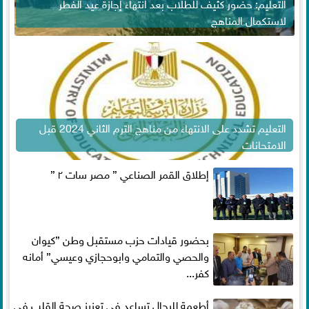
التعليم: حضور كثيف للطلاب بعد انتهاء إجازة عيد الفطر
لاستكمال المناهج
التعليم تشدد على الانتهاء من مناهج الترم الثاني 2024 قبل
الامتحانات
إطلاق القمر الصناعي ” مصر سات ٢ ”
بحضور قيادات حزب مستقبل وطن ”كيوان
والحصي والتمامي وابوحجازي وعيسي” أمانه
كفر...
أطعمة للرجال تساعد فى تعزيز صحة القلب فى