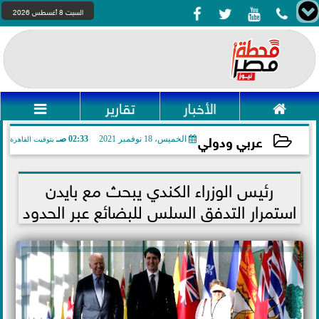




السبت 8 أغسطس 2026

الأخبار
تقارير

عربي ودولي
الخميس، 18 نوفمبر 2021
02:33 صـ
بتوقيت القاهرة
2021-11-18 02:33:33
رئيس الوزراء الكندي يبحث مع بايدن
استمرار التدفق السلس للبضائع عبر الحدود