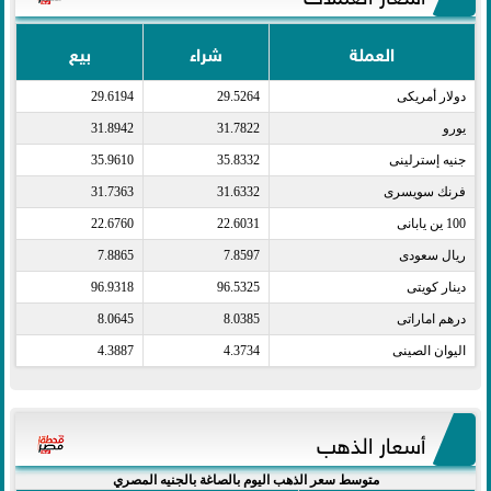
العملة
شراء
بيع
دولار أمريكى​
29.5264
29.6194
يورو​
31.7822
31.8942
جنيه إسترلينى​
35.8332
35.9610
فرنك سويسرى​
31.6332
31.7363
100 ين يابانى​
22.6031
22.6760
ريال سعودى​
7.8597
7.8865
دينار كويتى​
96.5325
96.9318
درهم اماراتى​
8.0385
8.0645
اليوان الصينى​
4.3734
4.3887
أسعار الذهب
متوسط سعر الذهب اليوم بالصاغة بالجنيه المصري