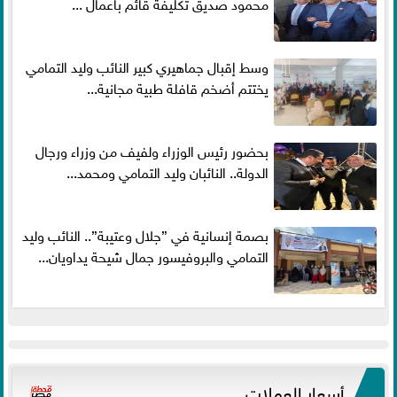
محمود صديق تكليفة قائم باعمال ...
وسط إقبال جماهيري كبير النائب وليد التمامي
يختتم أضخم قافلة طبية مجانية...
بحضور رئيس الوزراء ولفيف من وزراء ورجال
الدولة.. النائبان وليد التمامي ومحمد...
بصمة إنسانية في ”جلال وعتيبة”.. النائب وليد
التمامي والبروفيسور جمال شيحة يداويان...
أسعار العملات