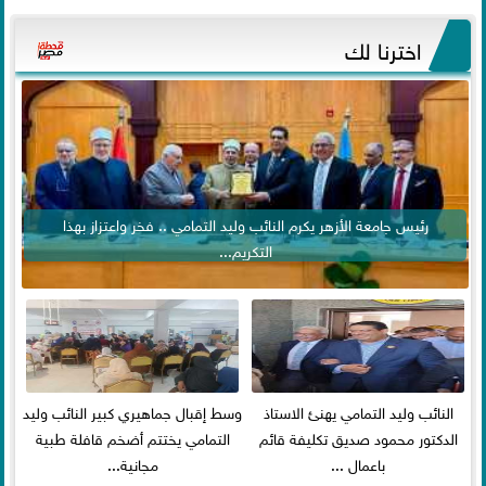
اخترنا لك
رئيس جامعة الأزهر يكرم النائب وليد التمامي .. فخر واعتزاز بهذا
التكريم...
النائب وليد التمامي يهنئ الاستاذ
وسط إقبال جماهيري كبير النائب وليد
الدكتور محمود صديق تكليفة قائم
التمامي يختتم أضخم قافلة طبية
باعمال ...
مجانية...