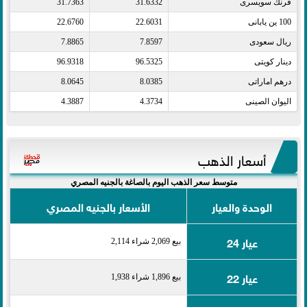
فرنك سويسرى​
31.6332
31.7363
100 ين يابانى​
22.6031
22.6760
ريال سعودى​
7.8597
7.8865
دينار كويتى​
96.5325
96.9318
درهم اماراتى​
8.0385
8.0645
اليوان الصينى​
4.3734
4.3887
أسعار الذهب
متوسط سعر الذهب اليوم بالصاغة بالجنيه المصري
الوحدة والعيار
الأسعار بالجنيه المصري
عيار 24
بيع 2,069 شراء 2,114
عيار 22
بيع 1,896 شراء 1,938