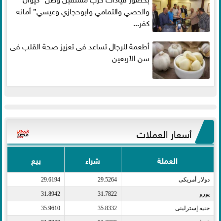
والحصي والتمامي وابوحجازي وعيسي” أمانه
كفر...
أطعمة للرجال تساعد فى تعزيز صحة القلب فى
سن الأربعين
أسعار العملات
العملة
شراء
بيع
دولار أمريكى​
29.5264
29.6194
يورو​
31.7822
31.8942
جنيه إسترلينى​
35.8332
35.9610