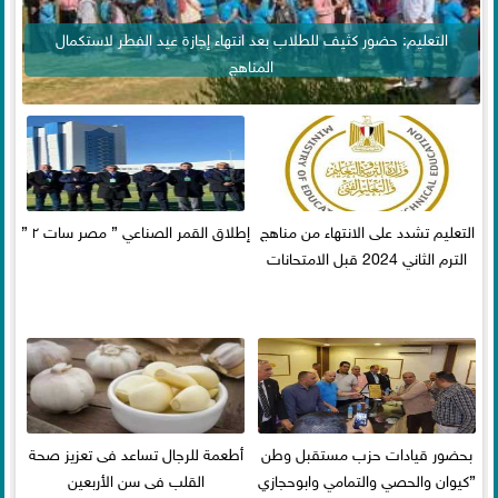
التعليم: حضور كثيف للطلاب بعد انتهاء إجازة عيد الفطر لاستكمال
المناهج
التعليم تشدد على الانتهاء من مناهج
إطلاق القمر الصناعي ” مصر سات ٢ ”
الترم الثاني 2024 قبل الامتحانات
بحضور قيادات حزب مستقبل وطن
أطعمة للرجال تساعد فى تعزيز صحة
”كيوان والحصي والتمامي وابوحجازي
القلب فى سن الأربعين