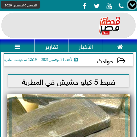




الخميس 6 أغسطس 2026

الأخبار
تقارير

حوادث
الأحد، 21 نوفمبر 2021
12:19 مـ
بتوقيت القاهرة
2021-11-21 12:19:28
ضبط 5 كيلو حشيش في المطرية