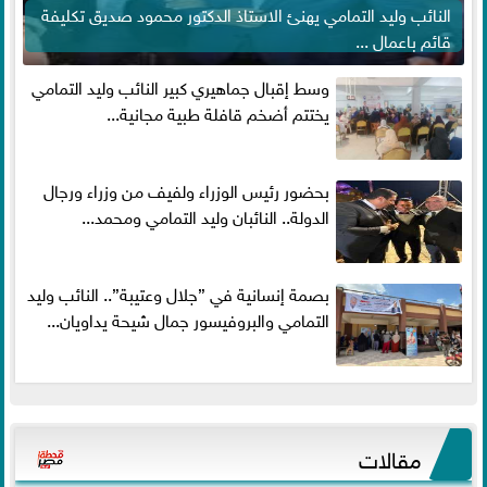
النائب وليد التمامي يهنئ الاستاذ الدكتور محمود صديق تكليفة
قائم باعمال ...
وسط إقبال جماهيري كبير النائب وليد التمامي
يختتم أضخم قافلة طبية مجانية...
بحضور رئيس الوزراء ولفيف من وزراء ورجال
الدولة.. النائبان وليد التمامي ومحمد...
بصمة إنسانية في ”جلال وعتيبة”.. النائب وليد
التمامي والبروفيسور جمال شيحة يداويان...
مقالات