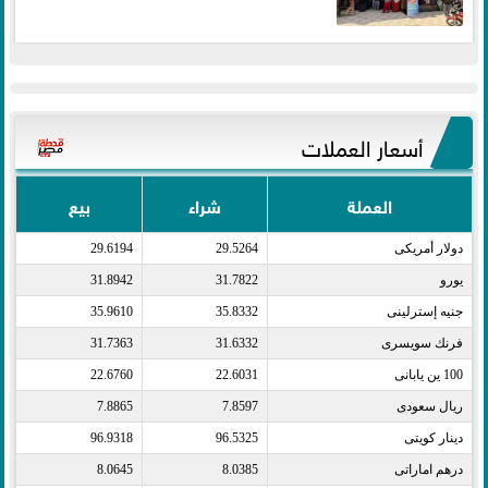
أسعار العملات
العملة
شراء
بيع
دولار أمريكى​
29.5264
29.6194
يورو​
31.7822
31.8942
جنيه إسترلينى​
35.8332
35.9610
فرنك سويسرى​
31.6332
31.7363
100 ين يابانى​
22.6031
22.6760
ريال سعودى​
7.8597
7.8865
دينار كويتى​
96.5325
96.9318
درهم اماراتى​
8.0385
8.0645