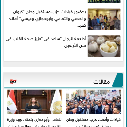
بحضور قيادات حزب مستقبل وطن ”كيوان
والحصي والتمامي وابوحجازي وعيسي” أمانه
كفر...
أطعمة للرجال تساعد فى تعزيز صحة القلب فى
سن الأربعين
مقالات
قيادات وأعضاء حزب مستقبل وطن
التمامي وأبوحجازي يثمنان جهد وزيرة
بدمياط يؤدون صلاة عيد
التنمية المحلية في مواكبة خطوات