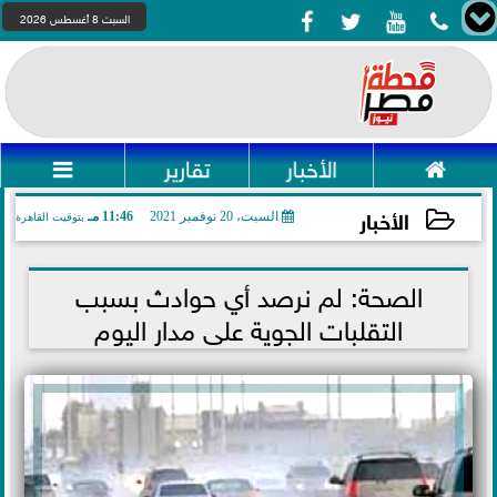




السبت 8 أغسطس 2026

الأخبار
تقارير

الأخبار
السبت، 20 نوفمبر 2021
11:46 مـ
بتوقيت القاهرة
2021-11-20 23:46:05
الصحة: لم نرصد أي حوادث بسبب
التقلبات الجوية على مدار اليوم