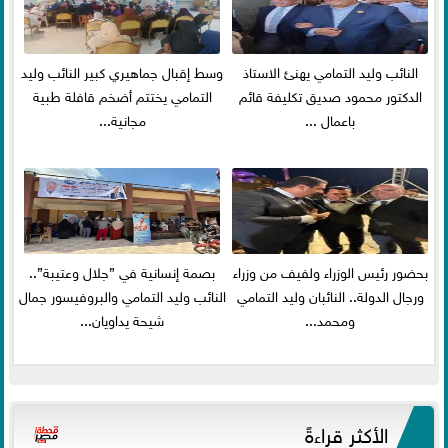
النائب وليد التمامي يهنئ الاستاذ
وسط إقبال جماهيري كبير النائب وليد
الدكتور محمود صديق تكليفة قائم
التمامي يختتم أضخم قافلة طبية
باعمال ...
مجانية...
بحضور رئيس الوزراء ولفيف من وزراء
بصمة إنسانية في ”جلال وعتيبة”..
ورجال الدولة.. النائبان وليد التمامي
النائب وليد التمامي والبروفيسور جمال
ومحمد...
شيحة يداويان...
الأكثر قراءةً