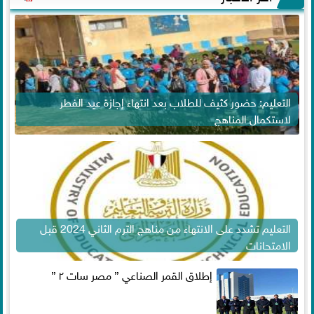
التعليم: حضور كثيف للطلاب بعد انتهاء إجازة عيد الفطر
لاستكمال المناهج
التعليم تشدد على الانتهاء من مناهج الترم الثاني 2024 قبل
الامتحانات
إطلاق القمر الصناعي ” مصر سات ٢ ”