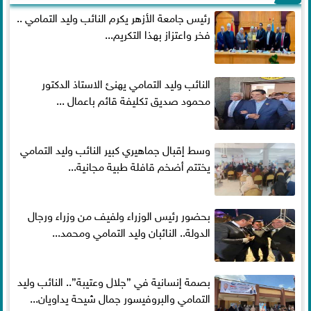
رئيس جامعة الأزهر يكرم النائب وليد التمامي ..
فخر واعتزاز بهذا التكريم...
النائب وليد التمامي يهنئ الاستاذ الدكتور
محمود صديق تكليفة قائم باعمال ...
وسط إقبال جماهيري كبير النائب وليد التمامي
يختتم أضخم قافلة طبية مجانية...
بحضور رئيس الوزراء ولفيف من وزراء ورجال
الدولة.. النائبان وليد التمامي ومحمد...
بصمة إنسانية في ”جلال وعتيبة”.. النائب وليد
التمامي والبروفيسور جمال شيحة يداويان...