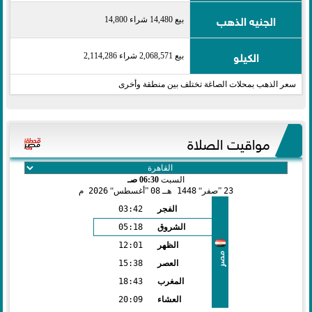
الجنيه الذهب
بيع 14,480 شراء 14,800
الكيلو
بيع 2,068,571 شراء 2,114,286
سعر الذهب بمحلات الصاغة تختلف بين منطقة وأخرى
مواقيت الصلاة
السبت
06:30 صـ
23
صفر
1448 هـ
08
أغسطس
2026 م
الفجر
03:42
الشروق
05:18
الظهر
12:01
مصر
العصر
15:38
المغرب
18:43
العشاء
20:09