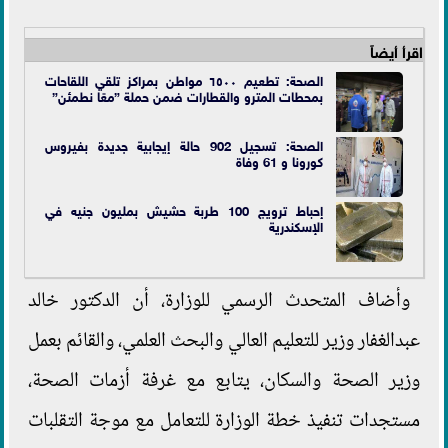
اقرأ أيضاً
الصحة: تطعيم ٦٥٠٠ مواطن بمراكز تلقي اللقاحات
بمحطات المترو والقطارات ضمن حملة ”معًا نطمئن”
الصحة: تسجيل 902 حالة إيجابية جديدة بفيروس
كورونا و 61 وفاة
إحباط ترويج 100 طربة حشيش بمليون جنيه في
الإسكندرية
وأضاف المتحدث الرسمي للوزارة، أن الدكتور خالد
عبدالغفار وزير للتعليم العالي والبحث العلمي، والقائم بعمل
وزير الصحة والسكان، يتابع مع غرفة أزمات الصحة،
مستجدات تنفيذ خطة الوزارة للتعامل مع موجة التقلبات