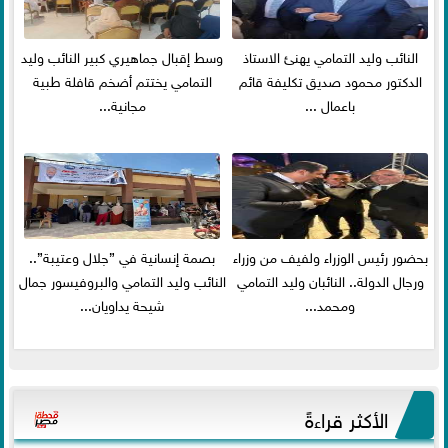
النائب وليد التمامي يهنئ الاستاذ
وسط إقبال جماهيري كبير النائب وليد
الدكتور محمود صديق تكليفة قائم
التمامي يختتم أضخم قافلة طبية
باعمال ...
مجانية...
بحضور رئيس الوزراء ولفيف من وزراء
بصمة إنسانية في ”جلال وعتيبة”..
ورجال الدولة.. النائبان وليد التمامي
النائب وليد التمامي والبروفيسور جمال
ومحمد...
شيحة يداويان...
الأكثر قراءةً