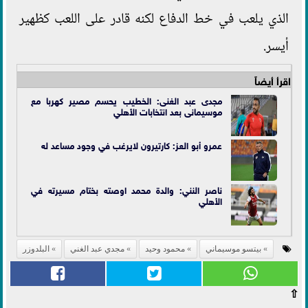
الذي يلعب في خط الدفاع لكنه قادر على اللعب كظهير
أيسر.
اقرأ أيضاً
مجدى عبد الغنى: الخطيب يحسم مصير كهربا مع
موسيمانى بعد انتخابات الأهلي
عمرو أبو العز: كارتيرون لايرغب في وجود مساعد له
ناصر النني: والدة محمد اوصته بختام مسيرته في
الأهلي
بيتسو موسيماني
محمود وحيد
مجدي عبد الغني
البلدوزر
⇧