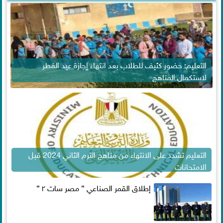
التعليم: حضور كثيف للطلاب بعد انتهاء إجازة عيد الفطر
لاستكمال المناهج
التعليم تشدد على الانتهاء من مناهج الترم الثاني 2024 قبل
الامتحانات
إطلاق القمر الصناعي ” مصر سات ٢ ”