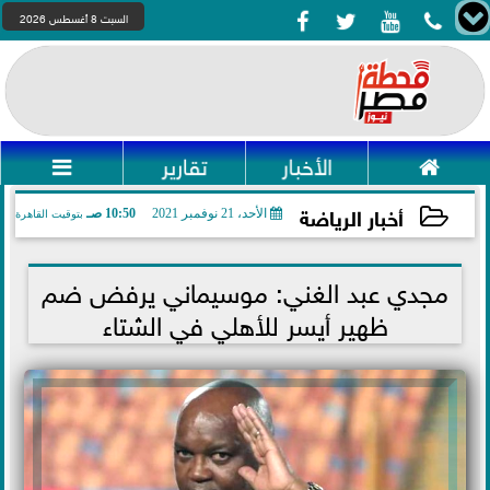




السبت 8 أغسطس 2026

الأخبار
تقارير

أخبار الرياضة
الأحد، 21 نوفمبر 2021
10:50 صـ
بتوقيت القاهرة
2021-11-21 10:50:48
مجدي عبد الغني: موسيماني يرفض ضم
ظهير أيسر للأهلي في الشتاء