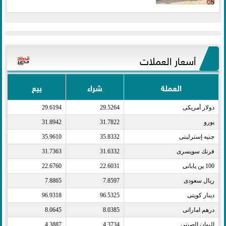
أسعار العملات
العملة
شراء
بيع
دولار أمريكى​
29.5264
29.6194
يورو​
31.7822
31.8942
جنيه إسترلينى​
35.8332
35.9610
فرنك سويسرى​
31.6332
31.7363
100 ين يابانى​
22.6031
22.6760
ريال سعودى​
7.8597
7.8865
دينار كويتى​
96.5325
96.9318
درهم اماراتى​
8.0385
8.0645
اليوان الصينى​
4.3734
4.3887