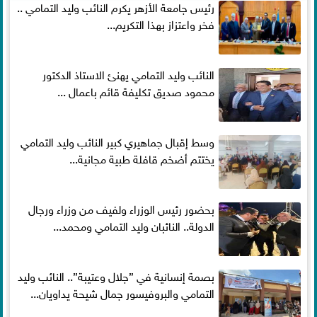
رئيس جامعة الأزهر يكرم النائب وليد التمامي ..
فخر واعتزاز بهذا التكريم...
النائب وليد التمامي يهنئ الاستاذ الدكتور
محمود صديق تكليفة قائم باعمال ...
وسط إقبال جماهيري كبير النائب وليد التمامي
يختتم أضخم قافلة طبية مجانية...
بحضور رئيس الوزراء ولفيف من وزراء ورجال
الدولة.. النائبان وليد التمامي ومحمد...
بصمة إنسانية في ”جلال وعتيبة”.. النائب وليد
التمامي والبروفيسور جمال شيحة يداويان...