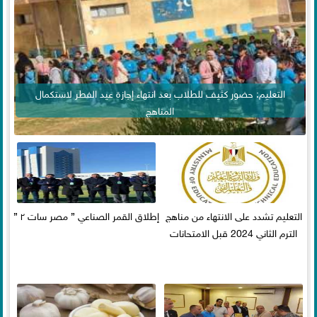
التعليم: حضور كثيف للطلاب بعد انتهاء إجازة عيد الفطر لاستكمال
المناهج
التعليم تشدد على الانتهاء من مناهج
إطلاق القمر الصناعي ” مصر سات ٢ ”
الترم الثاني 2024 قبل الامتحانات