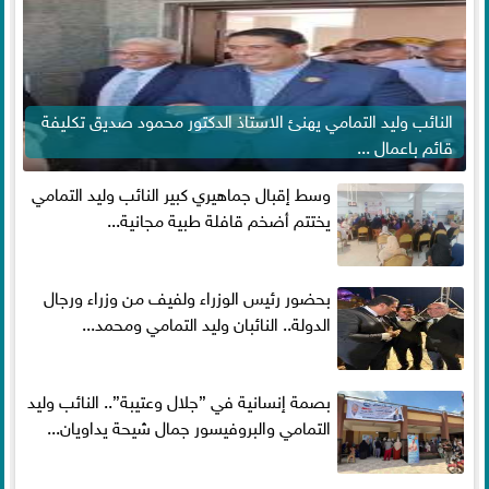
النائب وليد التمامي يهنئ الاستاذ الدكتور محمود صديق تكليفة
قائم باعمال ...
وسط إقبال جماهيري كبير النائب وليد التمامي
يختتم أضخم قافلة طبية مجانية...
بحضور رئيس الوزراء ولفيف من وزراء ورجال
الدولة.. النائبان وليد التمامي ومحمد...
بصمة إنسانية في ”جلال وعتيبة”.. النائب وليد
التمامي والبروفيسور جمال شيحة يداويان...