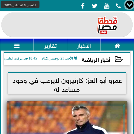




الخميس 6 أغسطس 2026

الأخبار
تقارير

أخبار الرياضة
الأحد، 21 نوفمبر 2021
10:45 صـ
بتوقيت القاهرة
2021-11-21 10:45:24
عمرو أبو العز: كارتيرون لايرغب في وجود
مساعد له