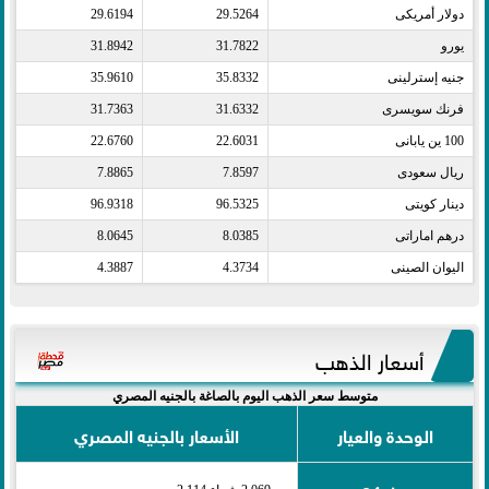
دولار أمريكى​
29.5264
29.6194
يورو​
31.7822
31.8942
جنيه إسترلينى​
35.8332
35.9610
فرنك سويسرى​
31.6332
31.7363
100 ين يابانى​
22.6031
22.6760
ريال سعودى​
7.8597
7.8865
دينار كويتى​
96.5325
96.9318
درهم اماراتى​
8.0385
8.0645
اليوان الصينى​
4.3734
4.3887
أسعار الذهب
متوسط سعر الذهب اليوم بالصاغة بالجنيه المصري
الوحدة والعيار
الأسعار بالجنيه المصري