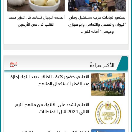
بحضور قيادات حزب مستقبل وطن
أطعمة للرجال تساعد فى تعزيز صحة
”كيوان والحصي والتمامي وابوحجازي
القلب فى سن الأربعين
وعيسي” أمانه كفر...
الأكثر قراءةً
التعليم: حضور كثيف للطلاب بعد انتهاء إجازة
عيد الفطر لاستكمال المناهج
التعليم تشدد على الانتهاء من مناهج الترم
الثاني 2024 قبل الامتحانات
إطلاق القمر الصناعي ” مصر سات ٢ ”