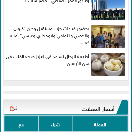
بحضور قيادات حزب مستقبل وطن ”كيوان
والحصي والتمامي وابوحجازي وعيسي” أمانه
كفر...
أطعمة للرجال تساعد فى تعزيز صحة القلب فى
سن الأربعين
أسعار العملات
العملة
شراء
بيع